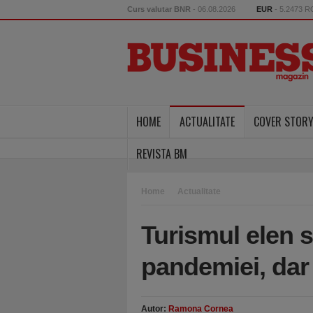
Curs valutar BNR
- 06.08.2026
EUR
- 5.2473 
HOME
ACTUALITATE
COVER STOR
REVISTA BM
Home
Actualitate
Turismul elen 
pandemiei, dar
Autor:
Ramona Cornea