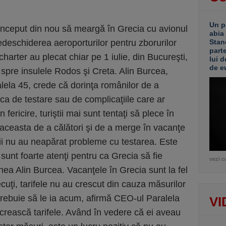
Un p
 început din nou să meargă în Grecia cu avionul
abia
edeschiderea aeroporturilor pentru zborurilor
Stan
part
charter au plecat chiar pe 1 iulie, din Bucureşti,
lui d
de e
 spre insulele Rodos şi Creta. Alin Burcea,
lela 45, crede că dorinţa românilor de a
ica de testare sau de complicaţiile care ar
 fericire, turiştii mai sunt tentaţi să plece în
 aceasta de a călători şi de a merge în vacanţe
i nu au neapărat probleme cu testarea. Este
 sunt foarte atenţi pentru ca Grecia să fie
vezi c
unea Alin Burcea. Vacanţele în Grecia sunt la fel
cuţi, tarifele nu au crescut din cauza măsurilor
 trebuie să le ia acum, afirmă CEO-ul Paralela
VI
 crească tarifele. Având în vedere că ei aveau