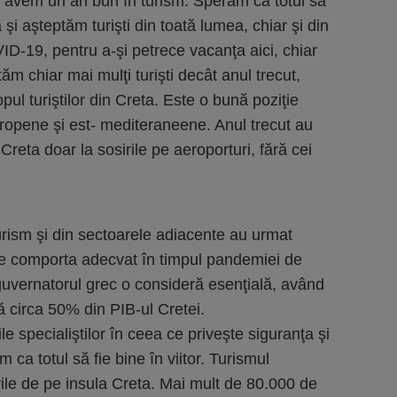
 avem un an bun în turism. Sperăm ca totul să
şi aşteptăm turişti din toată lumea, chiar şi din
ID-19, pentru a-şi petrece vacanţa aici, chiar
m chiar mai mulţi turişti decât anul trecut,
opul turiştilor din Creta. Este o bună poziţie
uropene şi est- mediteraneene. Anul trecut au
 Creta doar la sosirile pe aeroporturi, fără cei
urism şi din sectoarele adiacente au urmat
se comporta adecvat în timpul pandemiei de
vernatorul grec o consideră esenţială, având
ă circa 50% din PIB-ul Cretei.
e specialiştilor în ceea ce priveşte siguranţa şi
ca totul să fie bine în viitor. Turismul
ile de pe insula Creta. Mai mult de 80.000 de