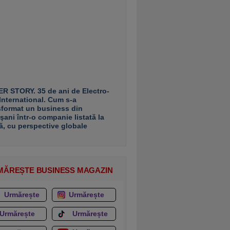
R STORY. 35 de ani de Electro-
 International. Cum s-a
sformat un business din
şani într-o companie listată la
ă, cu perspective globale
MĂREȘTE BUSINESS MAGAZIN
Urmărește
Urmărește
Urmărește
Urmărește