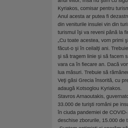
anul viitor, însă nu ştim cu si
Kyriakos, comisar pentru turism
Anul acesta ar putea fi dezast
din veniturile insulei vin din tu
turismul îşi va reveni până la fi
„Cu toate acestea, vom primi şi
făcut-o şi în ceilalţi ani. Tre
şi să tragem linie şi să facem 
vara ca în fiecare an. Dacă vo
lua măsuri. Trebuie să rămâne
Veţi găsi Grecia însorită, cu pr
adaugă Kotsoglou Kyriakos.
Stavros Arnaoutakis, guvernator
33.000 de turişti români pe ins
în ciuda pandemiei de COVID-19.
deschise zborurile, 15.000 de t