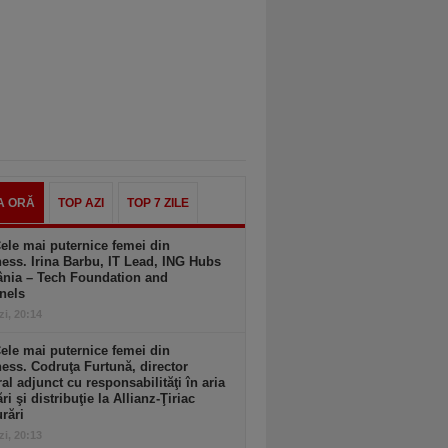
A ORĂ
TOP AZI
TOP 7 ZILE
ele mai puternice femei din
ess. Irina Barbu, IT Lead, ING Hubs
nia – Tech Foundation and
nels
zi, 20:14
ele mai puternice femei din
ess. Codruţa Furtună, director
al adjunct cu responsabilităţi în aria
ri şi distribuţie la Allianz-Ţiriac
rări
zi, 20:13