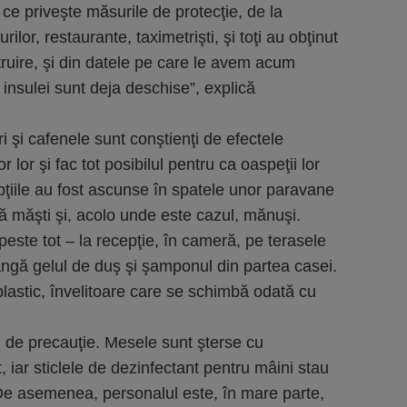
 ce priveşte măsurile de protecţie, de la
urilor, restaurante, taximetrişti, şi toţi au obţinut
struire, şi din datele pe care le avem acum
l insulei sunt deja deschise”, explică
uri şi cafenele sunt conştienţi de efectele
lor şi fac tot posibilul pentru ca oaspeţii lor
pţiile au fost ascunse în spatele unor paravane
ă măşti şi, acolo unde este cazul, mănuşi.
 peste tot – la recepţie, în cameră, pe terasele
 lângă gelul de duş şi şamponul din partea casei.
plastic, învelitoare care se schimbă odată cu
i de precauţie. Mesele sunt şterse cu
, iar sticlele de dezinfectant pentru mâini stau
 De asemenea, personalul este, în mare parte,