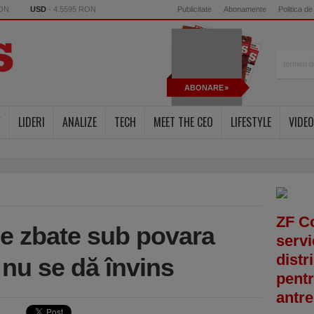
RON
USD
- 4.5595 RON
Publicitate
Abonamente
Politica de
ABONARE
Y
LIDERI
ANALIZE
TECH
MEET THE CEO
LIFESTYLE
VIDEO
ZF C
se zbate sub povara
servi
distr
 nu se dă învins
pentr
antre