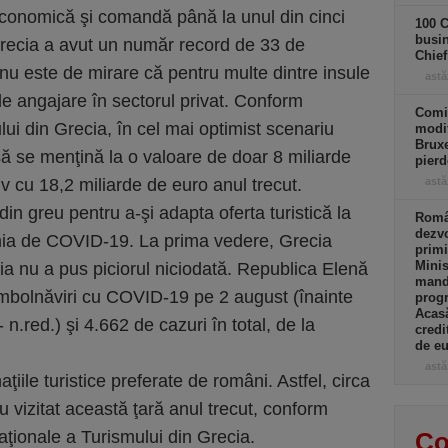
economică şi comandă până la unul din cinci
100 C
busin
Grecia a avut un număr record de 33 de
Chief
ă nu este de mirare că pentru multe dintre insule
astă
de angajare în sectorul privat. Conform
Comi
lui din Grecia, în cel mai optimist scenariu
modif
Bruxe
 să se menţină la o valoare de doar 8 miliarde
pierd
v cu 18,2 miliarde de euro anul trecut.
astă
n greu pentru a-şi adapta oferta turistică la
Român
dezvo
ia de COVID-19. La prima vedere, Grecia
primi
Minis
ia nu a pus piciorul niciodată. Republica Elenă
manda
îmbolnăviri cu COVID-19 pe 2 august (înainte
progr
Acasă
 n.red.) şi 4.662 de cazuri în total, de la
credi
de eu
astă
ţiile turistice preferate de români. Astfel, circa
u vizitat această ţară anul trecut, conform
aţionale a Turismului din Grecia.
Co