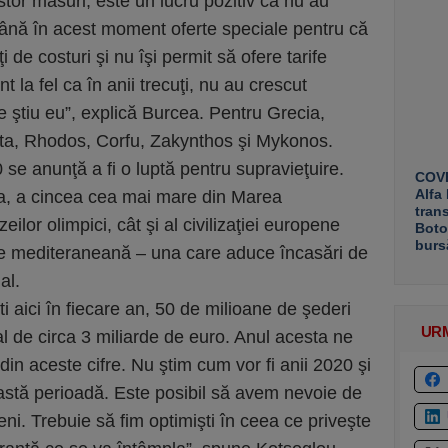
tor măsuri, este un lucru pozitiv că nu au
 până în acest moment oferte speciale pentru că
i de costuri şi nu îşi permit să ofere tarife
nt la fel ca în anii trecuţi, nu au crescut
âte ştiu eu”, explică Burcea. Pentru Grecia,
eta, Rhodos, Corfu, Zakynthos şi Mykonos.
 se anunţă a fi o luptă pentru supravieţuire.
COVE
Alfa
a, a cincea cea mai mare din Marea
tran
eilor olimpici, cât şi al civilizaţiei europene
Boto
burs
ie mediteraneană – una care aduce încasări de
al.
i aici în fiecare an, 50 de milioane de şederi
UR
l de circa 3 miliarde de euro. Anul acesta ne
in aceste cifre. Nu ştim cum vor fi anii 2020 şi
tă perioadă. Este posibil să avem nevoie de
eni. Trebuie să fim optimişti în ceea ce priveşte