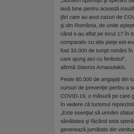
„Suntem optimişti şi sperăm să
iasă bine pentru această insulă 
ţări care au avut cazuri de COV
şi din România, de unde aşteptă
când s-au aflat pe locul 17 în t
comparativ cu alte pieţe est-e
fost 33.000 de turişti români în
care ajung aici cu feribotul”,
afirmă Stavros Arnaoutakis.
Peste 80.000 de angajaţi din t
cursuri de prevenţie pentru a 
COVID-19, o măsură pe care gu
în vedere că turismul reprezint
„Este esenţial să urmăm sfaturil
sănătatea şi făcând asta sperăm 
generează jumătate din venitur