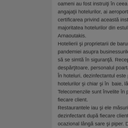
oameni au fost instruiţi în ceea
angajaţii hotelurilor, ai aeroport
certificarea privind această in
majoritatea hotelurilor din estu
Arnaoutakis.
Hotelierii şi proprietarii de bar
pandemiei asupra businessurilor 
să se simtă în siguranţă. Rece
despărţitoare, personalul poart
În hoteluri, dezinfectantul este
hotelurilor şi chiar şi în baie,
Telecomenzile sunt învelite în 
fiecare client.
Restaurantele iau şi ele măsur
dezinfectant după fiecare client
ocazional lângă sare şi piper.