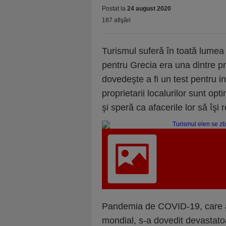
Postat la
24 august 2020
187 afişări
Turismul suferă în toată lume
pentru Grecia era una dintre pr
dovedeşte a fi un test pentru i
proprietarii localurilor sunt opt
şi speră ca afacerile lor să îşi 
Pandemia de COVID-19, care a ve
mondial, s-a dovedit devastato