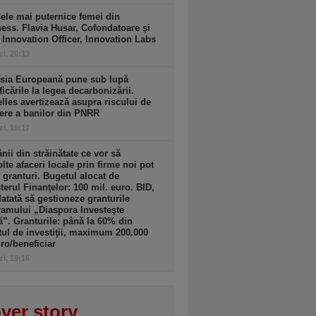
ele mai puternice femei din
ess. Flavia Husar, Cofondatoare şi
 Innovation Officer, Innovation Labs
zi, 20:13
sia Europeană pune sub lupă
icările la legea decarbonizării.
lles avertizează asupra riscului de
ere a banilor din PNRR
zi, 19:17
ii din străinătate ce vor să
lte afaceri locale prin firme noi pot
 granturi. Bugetul alocat de
terul Finanţelor: 100 mil. euro. BID,
tată să gestioneze granturile
amului „Diaspora Investeşte
”. Granturile: până la 60% din
tul de investiţii, maximum 200.000
ro/beneficiar
zi, 19:16
ver story