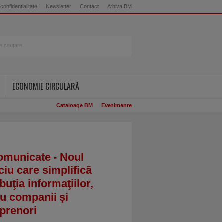
 confidentialitate
Newsletter
Contact
Arhiva BM
ECONOMIE CIRCULARĂ
Cataloage BM
Evenimente
omunicate - Noul
ciu care simplifică
ibuţia informaţiilor,
u companii şi
prenori