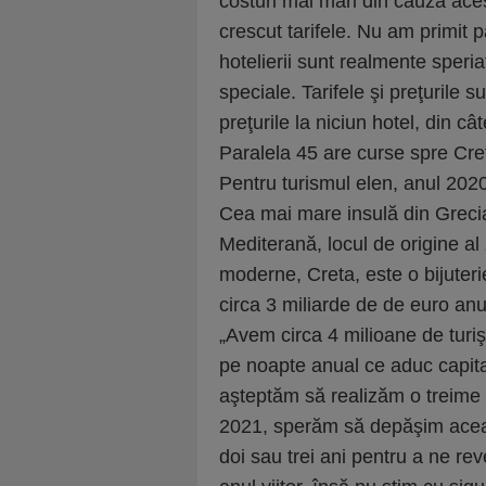
costuri mai mari din cauza aces
crescut tarifele. Nu am primit
hotelierii sunt realmente speriaţ
speciale. Tarifele şi preţurile su
preţurile la niciun hotel, din c
Paralela 45 are curse spre Cr
Pentru turismul elen, anul 2020
Cea mai mare insulă din Greci
Mediterană, locul de origine al z
moderne, Creta, este o bijuter
circa 3 miliarde de de euro anu
„Avem circa 4 milioane de turişt
pe noapte anual ce aduc capita
aşteptăm să realizăm o treime d
2021, sperăm să depăşim aceas
doi sau trei ani pentru a ne rev