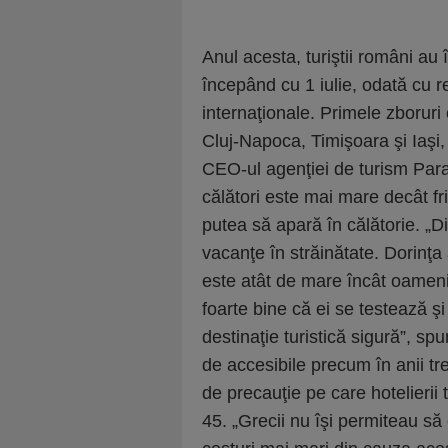
Anul acesta, turiştii români au
începând cu 1 iulie, odată cu r
internaţionale. Primele zboruri 
Cluj-Napoca, Timişoara şi Iaşi,
CEO-ul agenţiei de turism Para
călători este mai mare decât fr
putea să apară în călătorie. „Din
vacanţe în străinătate. Dorinţa
este atât de mare încât oameni
foarte bine că ei se testează şi
destinaţie turistică sigură”, sp
de accesibile precum în anii tre
de precauţie pe care hotelierii
45. „Grecii nu îşi permiteau să