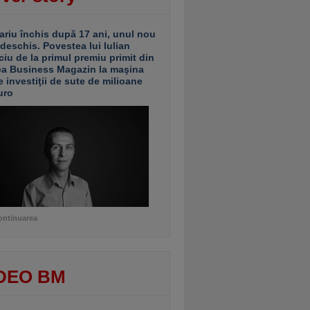
ariu închis după 17 ani, unul nou
 deschis. Povestea lui Iulian
ciu de la primul premiu primit din
ea Business Magazin la maşina
e investiţii de sute de milioane
uro
ontinuarea
DEO BM