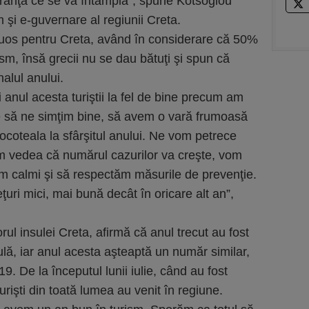
guranţă ce se va întâmpla”, spune Kotsoglou
 şi e-guvernare al regiunii Creta.
ruos pentru Creta, având în considerare că 50%
rism, însă grecii nu se dau bătuţi şi spun că
nalul anului.
 anul acesta turiştii la fel de bine precum am
buie să ne simţim bine, să avem o vară frumoasă
socoteala la sfârşitul anului. Ne vom petrece
m vedea că numărul cazurilor va creşte, vom
m calmi şi să respectăm măsurile de prevenţie.
eţuri mici, mai bună decât în oricare alt an”,
ul insulei Creta, afirmă că anul trecut au fost
ulă, iar anul acesta aşteaptă un număr similar,
 De la începutul lunii iulie, când au fost
urişti din toată lumea au venit în regiune.