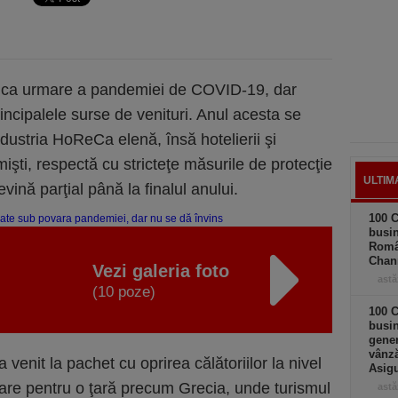
a ca urmare a pandemiei de COVID-19, dar
incipalele surse de venituri. Anul acesta se
ndustria HoReCa elenă, însă hotelierii şi
imişti, respectă cu stricteţe măsurile de protecţie
ULTIM
revină parţial până la finalul anului.
100 C
busin
Româ
Chan
Vezi galeria foto
astă
(10 poze)
100 C
busin
gener
vânză
nit la pachet cu oprirea călătoriilor la nivel
Asigu
are pentru o ţară precum Grecia, unde turismul
astă