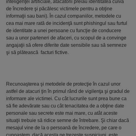
inteligenţei artificiale, atacatorii preiau identitatea cuiva
de încredere şi păcălesc victimele pentru a obţine
informaţii sau bani). În cazul companiilor, metodele cu
cea mai mare rată de incidenţă sunt phishingul sau furtul
de identitate a unei persoane cu funcţie de conducere
sau a unor parteneri de afaceri, cu scopul de a convinge
angajaţii să ofere diferite date sensibile sau să semneze
şi să plătească
facturi fictive.
Recunoaşterea şi metodele de protecţie în cazul unor
astfel de atacuri ţin în primul rând de vigilenţa şi gradul de
informare ale victimei. Cu cât lucrurile sunt prea bune ca
să fie adevărate sau cu cât tenacitatea de a obţine date
personale sau secrete este mai mare, cu atât aceste
situaţii trebuie să ridice semne de întrebare. Şi chiar dacă
mesajul vine de la o persoană de încredere, pe care o
cunoaştem, dacă acesta ne trezeşte suspiciuni, este