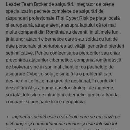
Leader Team Broker de asigurări, integrator de oferte
specializat în pachete complexe de asigurări de
răspunderi profesionale IT şi Cyber Risk pe piaţa locală
şi europeană, atrage atenţia asupra faptului că tot mai
multe companii din România au devenit, în ultimele luni,
ţinta unor atacuri cibernetice care s-au soldat cu furt de
date personale şi perturbarea activităţii, generând pierderi
semnificative. Pentru compensarea pierderilor sau chiar
prevenirea atacurilor cibernetice, compania românească
de brokeraj vine în sprijinul clienţilor cu pachetele de
asigurare Cyber, o soluţie simplă la o problemă care
devine din ce în ce mai greu de gestionat, în contextul
dezvoltării AI şi a numeroaselor strategii de inginerie
socială, folosite de infractorii cibernetici pentru a frauda
companii şi persoane fizice deopotrivă.
•
Ingineria socială este o strategie care se bazează pe
psihologie şi comportamente umane şi este folosită tot