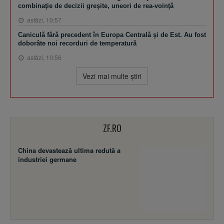
combinaţie de decizii greşite, uneori de rea-voinţă
astăzi, 10:57
Caniculă fără precedent în Europa Centrală şi de Est. Au fost
doborâte noi recorduri de temperatură
astăzi, 10:56
Vezi mai multe ştiri
ZF.RO
China devastează ultima redută a
industriei germane