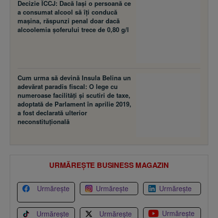
Decizie ÎCCJ: Dacă laşi o persoană ce
a consumat alcool să îţi conducă
maşina, răspunzi penal doar dacă
alcoolemia şoferului trece de 0,80 g/l
Cum urma să devină Insula Belina un
adevărat paradis fiscal: O lege cu
numeroase facilităţi şi scutiri de taxe,
adoptată de Parlament în aprilie 2019,
a fost declarată ulterior
neconstituţională
URMĂREȘTE BUSINESS MAGAZIN
Urmărește
Urmărește
Urmărește
Urmărește
Urmărește
Urmărește