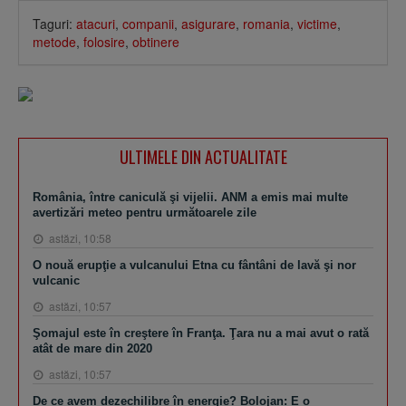
Taguri:
atacuri
,
companii
,
asigurare
,
romania
,
victime
,
metode
,
folosire
,
obtinere
ULTIMELE DIN ACTUALITATE
România, între caniculă şi vijelii. ANM a emis mai multe
avertizări meteo pentru următoarele zile
astăzi, 10:58
O nouă erupţie a vulcanului Etna cu fântâni de lavă şi nor
vulcanic
astăzi, 10:57
Şomajul este în creştere în Franţa. Ţara nu a mai avut o rată
atât de mare din 2020
astăzi, 10:57
De ce avem dezechilibre în energie? Bolojan: E o