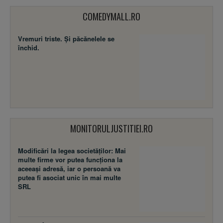
COMEDYMALL.RO
Vremuri triste. Şi păcănelele se
închid.
MONITORULJUSTITIEI.RO
Modificări la legea societăţilor: Mai
multe firme vor putea funcţiona la
aceeaşi adresă, iar o persoană va
putea fi asociat unic în mai multe
SRL