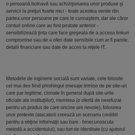
o persoană bolnavă sau achiziţionarea unor produse şi
servicii la preţuri foarte mici - toate acestea venite din
partea unor persoane pe care le cunoaştem, dar ale căror
conturi online care au fost piratate anterior -
sensibilizează ţinta care face greşeala de a accesa linkuri
compromise sau de a oferi date sensibile cum ar fi parole,
detalii financiare sau date de acces la reţele IT.
Metodele de inginerie socială sunt variate, cele folosite
cel mai des fiind phishingul (mesaje trimise de pe site-uri
care par legitime, clonate în general după site-urile
oficiale ale instituţiilor), momirea (o ofertă de nerefuzat
pentru un produs de care oricine are nevoie), folosirea
unor pretexte (atacatorii creează un scenariu credibil
pentru a obţine informaţii sau bani - binecunoscuta
metodă a accidentului), sau furt de identitate (cu ajutorul