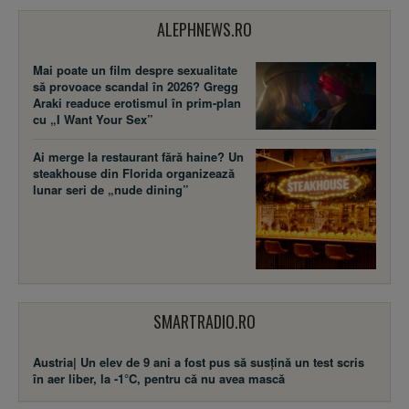
ALEPHNEWS.RO
Mai poate un film despre sexualitate
să provoace scandal în 2026? Gregg
Araki readuce erotismul în prim-plan
cu „I Want Your Sex”
Ai merge la restaurant fără haine? Un
steakhouse din Florida organizează
lunar seri de „nude dining”
SMARTRADIO.RO
Austria| Un elev de 9 ani a fost pus să susţină un test scris
în aer liber, la -1°C, pentru că nu avea mască