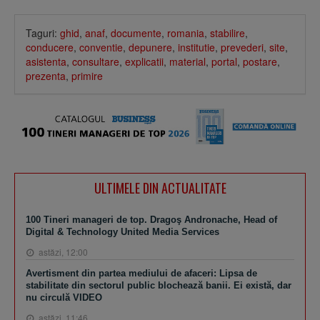
Taguri:
ghid
,
anaf
,
documente
,
romania
,
stabilire
,
conducere
,
conventie
,
depunere
,
institutie
,
prevederi
,
site
,
asistenta
,
consultare
,
explicatii
,
material
,
portal
,
postare
,
prezenta
,
primire
ULTIMELE DIN ACTUALITATE
100 Tineri manageri de top. Dragoş Andronache, Head of
Digital & Technology United Media Services
astăzi, 12:00
Avertisment din partea mediului de afaceri: Lipsa de
stabilitate din sectorul public blochează banii. Ei există, dar
nu circulă VIDEO
astăzi, 11:46