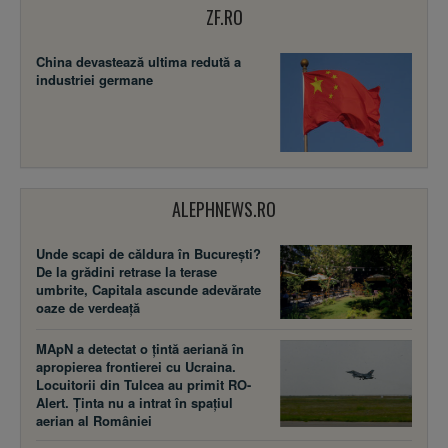
ZF.RO
China devastează ultima redută a
industriei germane
ALEPHNEWS.RO
Unde scapi de căldura în București?
De la grădini retrase la terase
umbrite, Capitala ascunde adevărate
oaze de verdeață
MApN a detectat o țintă aeriană în
apropierea frontierei cu Ucraina.
Locuitorii din Tulcea au primit RO-
Alert. Ținta nu a intrat în spațiul
aerian al României