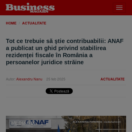
Desch
meniu
HOME
ACTUALITATE
Tot ce trebuie să ştie contribuabilii: ANAF
a publicat un ghid privind stabilirea
rezidenţei fiscale în România a
persoanelor juridice străine
Autor:
Alexandru Nanu
25 feb 2025
ACTUALITATE