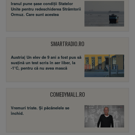
Iranul pune șase condiții Statelor
Unite pentru redeschiderea Strâmtorii
Ormuz. Care sunt acestea
SMARTRADIO.RO
Austria| Un elev de 9 ani a fost pus să
susţină un test scris în aer liber, la
-1°C, pentru că nu avea mască
COMEDYMALL.RO
Vremuri triste. Şi păcănelele se
închid.