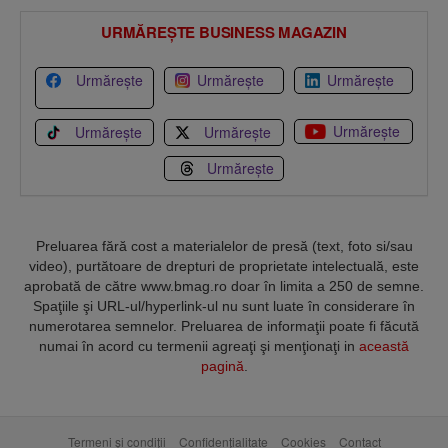
URMĂREȘTE BUSINESS MAGAZIN
Urmărește
Urmărește
Urmărește
Urmărește
Urmărește
Urmărește
Urmărește
Preluarea fără cost a materialelor de presă (text, foto si/sau
video), purtătoare de drepturi de proprietate intelectuală, este
aprobată de către www.bmag.ro doar în limita a 250 de semne.
Spaţiile şi URL-ul/hyperlink-ul nu sunt luate în considerare în
numerotarea semnelor. Preluarea de informaţii poate fi făcută
numai în acord cu termenii agreaţi şi menţionaţi in
această
pagină
.
Termeni și condiții
Confidențialitate
Cookies
Contact