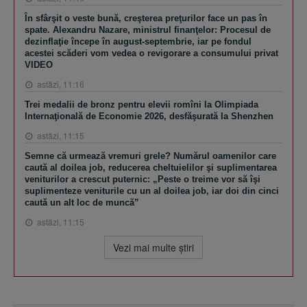
În sfârşit o veste bună, creşterea preţurilor face un pas în
spate. Alexandru Nazare, ministrul finanţelor: Procesul de
dezinflaţie începe în august-septembrie, iar pe fondul
acestei scăderi vom vedea o revigorare a consumului privat
VIDEO
astăzi, 11:16
Trei medalii de bronz pentru elevii romîni la Olimpiada
Internaţională de Economie 2026, desfăşurată la Shenzhen
astăzi, 11:15
Semne că urmează vremuri grele? Numărul oamenilor care
caută al doilea job, reducerea cheltuielilor şi suplimentarea
veniturilor a crescut puternic: „Peste o treime vor să îşi
suplimenteze veniturile cu un al doilea job, iar doi din cinci
caută un alt loc de muncă”
astăzi, 11:15
Vezi mai multe ştiri