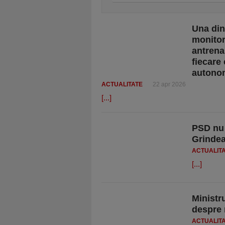
Una din
monitor
antrena
fiecare 
autonom
ACTUALITATE
22 apr 2026
[...]
PSD nu 
Grindea
ACTUALIT
[...]
Ministr
despre 
ACTUALIT