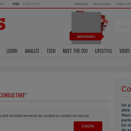
RON
USD
- 4.5595 RON
Publicitate
Abonamente
Politica de
ABONARE
LIDERI
ANALIZE
TECH
MEET THE CEO
LIFESTYLE
VIDEO
Co
CONSULTARE
"
Un p
abia
Stan
te poti schimba termenul de cautare in campul de mai jos:
part
lui d
de e