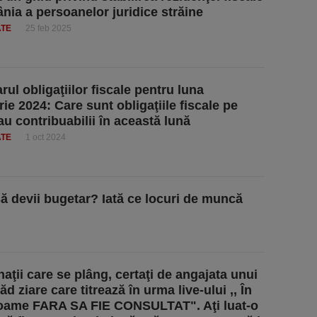
nia a persoanelor juridice străine
ATE
25 feb 2025
ul obligaţiilor fiscale pentru luna
ie 2024: Care sunt obligaţiile fiscale pe
au contribuabilii în această lună
ATE
1 oct 2024
 să devii bugetar? Iată ce locuri de muncă
naţii care se plâng, certaţi de angajata unui
ăd ziare care titrează în urma live-ului ,, În
 foame FARA SA FIE CONSULTAT". Aţi luat-o