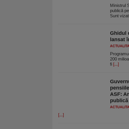
Ministrul 
publică pe
Sunt viza
Ghidul 
lansat 
ACTUALIT
Programul 
200 milioa
fi
[...]
Guvernu
pensiil
ASF: Am
publică
ACTUALIT
[...]