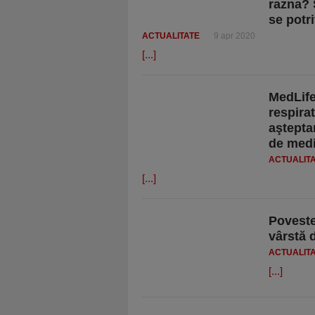
razna? 
se potr
ACTUALITATE
9 apr 2020
[...]
MedLife
respirat
aşteptar
de medic
ACTUALIT
[...]
Poveste
vârstă 
ACTUALIT
[...]