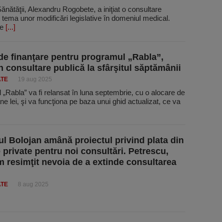
Sănătăţii, Alexandru Rogobete, a iniţiat o consultare
 tema unor modificări legislative în domeniul medical.
te
[...]
de finanţare pentru programul „Rabla”,
în consultare publică la sfârşitul săptămânii
ATE
19 aug 2025
„Rabla” va fi relansat în luna septembrie, cu o alocare de
ne lei, şi va funcţiona pe baza unui ghid actualizat, ce va
l Bolojan amână proiectul privind plata din
e private pentru noi consultări. Petrescu,
 resimţit nevoia de a extinde consultarea
ATE
8 aug 2025