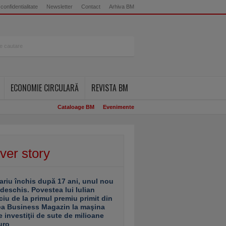
 confidentialitate
Newsletter
Contact
Arhiva BM
ECONOMIE CIRCULARĂ
REVISTA BM
Cataloage BM
Evenimente
ver story
ariu închis după 17 ani, unul nou
 deschis. Povestea lui Iulian
ciu de la primul premiu primit din
ea Business Magazin la maşina
e investiţii de sute de milioane
uro