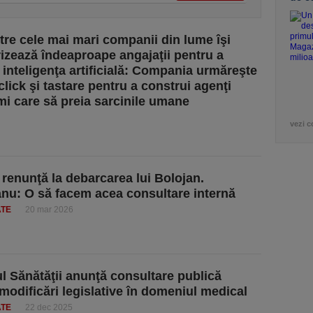
tre cele mai mari companii din lume îşi
izează îndeaproape angajaţii pentru a
 inteligenţa artificială: Compania urmăreşte
click şi tastare pentru a construi agenţi
i care să preia sarcinile umane
vezi c
renunţă la debarcarea lui Bolojan.
nu: O să facem acea consultare internă
ATE
20 mar 2026
ul Sănătăţii anunţă consultare publică
modificări legislative în domeniul medical
ATE
22 dec 2025