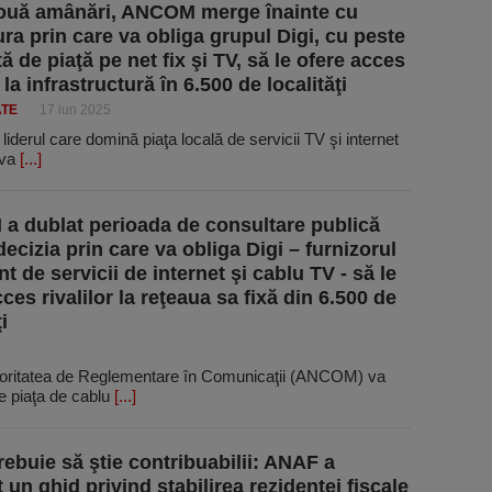
ouă amânări, ANCOM merge înainte cu
ra prin care va obliga grupul Digi, cu peste
 de piaţă pe net fix şi TV, să le ofere acces
r la infrastructură în 6.500 de localităţi
ATE
17 iun 2025
 liderul care domină piaţa locală de servicii TV şi internet
 va
[...]
 dublat perioada de consultare publică
ecizia prin care va obliga Digi – furnizorul
 de servicii de internet şi cablu TV - să le
ces rivalilor la reţeaua sa fixă din 6.500 de
i
utoritatea de Reglementare în Comunicaţii (ANCOM) va
pe piaţa de cablu
[...]
rebuie să ştie contribuabilii: ANAF a
 un ghid privind stabilirea rezidenţei fiscale