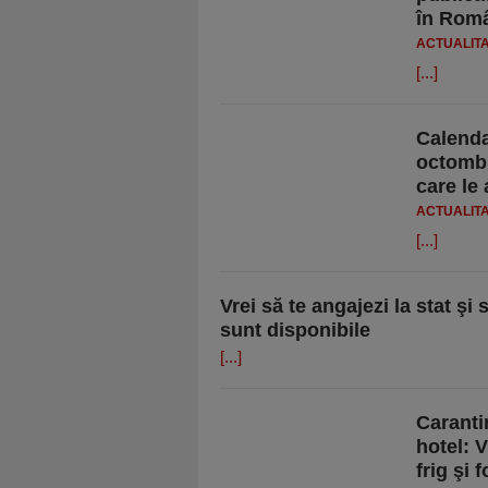
în Româ
ACTUALIT
[...]
Calendar
octombr
care le 
ACTUALIT
[...]
Vrei să te angajezi la stat şi
sunt disponibile
[...]
Caranti
hotel: V
frig şi