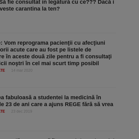
Să fie consultat in legătură cu ce??? Dacă i
iveste carantina la ten?
: Vom reprograma pacienţii cu afecţiuni
orii acute care au fost pe listele de
e în aceste două zile pentru a fi consultaţi
ii noştri în cel mai scurt timp posibil
ATE
14 mar 2020
a fabuloasă a studentei la medicină în
de 23 de ani care a ajuns REGE fără să vrea
ATE
23 dec 2019