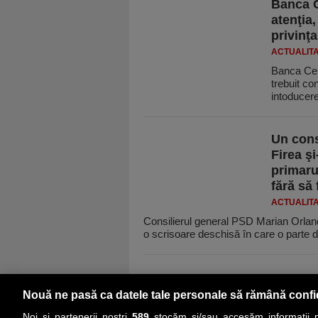
Banca C
atenţia,
privinţ
ACTUALIT
Banca Cent
trebuit c
intoducer
Un cons
Firea ş
primaru
fără să 
ACTUALIT
Consilierul general PSD Marian Orlan
o scrisoare deschisă în care o parte di
Nouă ne pasă ca datele tale personale să rămână confi
Noi și partenerii noștri
589
stocăm și/sau accesăm informații pe