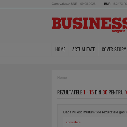
Curs valutar BNR
- 09.08.2026
EUR
- 5.2473 
HOME
ACTUALITATE
COVER STORY
Home
REZULTATELE
1 - 15
DIN
80
PENTRU "
Daca nu esti multumit de rezultatele gasi