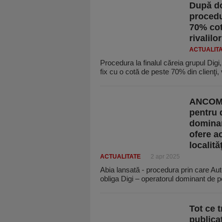
După d
procedu
70% cotă
rivalilo
ACTUALIT
Procedura la finalul căreia grupul Digi,
fix cu o cotă de peste 70% din clienţi,
ANCOM a
pentru d
dominant
ofere ac
localităţ
ACTUALITATE
2 apr 2025
Abia lansată - procedura prin care A
obliga Digi – operatorul dominant de 
Tot ce t
publicat