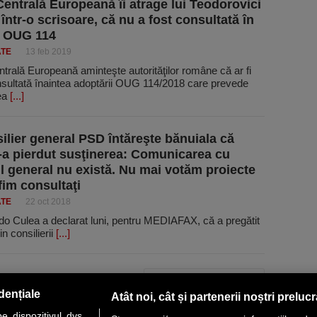
entrală Europeană îi atrage lui Teodorovici
 într-o scrisoare, că nu a fost consultată în
a OUG 114
ATE
13 feb 2019
rală Europeană aminteşte autorităţilor române că ar fi
onsultată înaintea adoptării OUG 114/2018 care prevede
ea
[...]
ilier general PSD întăreşte bănuiala că
i-a pierdut susţinerea: Comunicarea cu
l general nu există. Nu mai votăm proiecte
fim consultaţi
ATE
22 oct 2018
do Culea a declarat luni, pentru MEDIAFAX, că a pregătit
n consilierii
[...]
PAGINA URMĂTOARE »
dențiale
Atât noi, cât și partenerii noștri preluc
 dispozitivul dvs.,