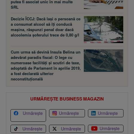
putea fi asociat unic în mai multe
SRL
Decizie ÎCCJ: Dacă laşi o persoană ce
a consumat alcool să îţi conducă
maşina, răspunzi penal doar dacă
alcoolemia şoferului trece de 0,80 g/l
Cum urma să devină Insula Belina un
adevărat paradis fiscal: O lege cu
numeroase facilităţi şi scutiri de taxe,
adoptată de Parlament în aprilie 2019,
a fost declarată ulterior
neconstituţională
URMĂREȘTE BUSINESS MAGAZIN
Urmărește
Urmărește
Urmărește
Urmărește
Urmărește
Urmărește