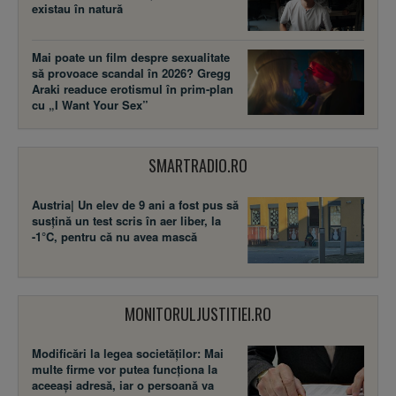
existau în natură
Mai poate un film despre sexualitate
să provoace scandal în 2026? Gregg
Araki readuce erotismul în prim-plan
cu „I Want Your Sex”
SMARTRADIO.RO
Austria| Un elev de 9 ani a fost pus să
susţină un test scris în aer liber, la
-1°C, pentru că nu avea mască
MONITORULJUSTITIEI.RO
Modificări la legea societăţilor: Mai
multe firme vor putea funcţiona la
aceeaşi adresă, iar o persoană va