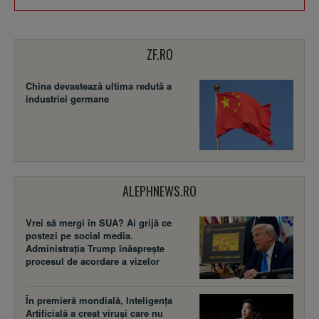
ZF.RO
China devastează ultima redută a
industriei germane
ALEPHNEWS.RO
Vrei să mergi în SUA? Ai grijă ce
postezi pe social media.
Administrația Trump înăsprește
procesul de acordare a vizelor
În premieră mondială, Inteligența
Artificială a creat viruși care nu