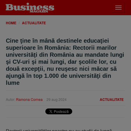
Desch
meniu
HOME
ACTUALITATE
Cine ţine în mână destinele educaţiei
superioare în România: Rectorii marilor
universităţi din România au mandate lungi
şi CV-uri şi mai lungi, dar şcolile lor, cu
două excepţii, nu reuşesc nici măcar să
ajungă în top 1.000 de universităţi din
lume
Autor:
Ramona Cornea
29 aug 2024
ACTUALITATE