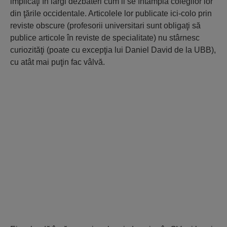
implicaţi în largi dezbateri cum li se întâmplă colegilor lor
din ţările occidentale. Articolele lor publicate ici-colo prin
reviste obscure (profesorii universitari sunt obligaţi să
publice articole în reviste de specialitate) nu stârnesc
curiozităţi (poate cu excepţia lui Daniel David de la UBB),
cu atât mai puţin fac vâlvă.