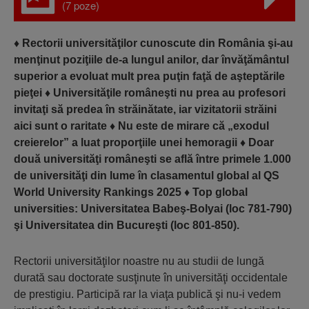
(7 poze)
♦
Rectorii universităţilor cunoscute din România şi-au
menţinut poziţiile de-a lungul anilor, dar învăţământul
superior a evoluat mult prea puţin faţă de aşteptările
pieţei
♦
Universităţile româneşti nu prea au profesori
invitaţi să predea în străinătate, iar vizitatorii străini
aici sunt o raritate
♦
Nu este de mirare că „exodul
creierelor” a luat proporţiile unei hemoragii
♦
Doar
două universităţi româneşti se află între primele 1.000
de universităţi din lume în clasamentul global al QS
World University Rankings 2025
♦
Top global
universities: Universitatea Babeş-Bolyai (loc 781-790)
şi Universitatea din Bucureşti (loc 801-850).
Rectorii universităţilor noas­tre nu au studii de lungă
durată sau doctorate susţi­nute în universităţi occi­den­tale
de prestigiu. Participă rar la viaţa publică şi nu-i vedem