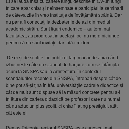
Ei se laudă însă cu cariere lungi, descrise în CV-uri lungi
în care apar chiar şi neînsemnatele participări la seminarii
de câteva zile în vreo instituţie de învăţământ străină. Dar
nu par a fi conectaţi la dezbaterile de azi din mediul
academic străin. Sunt figuri endemice – au terminat
facultatea, au progresat în acelaşi loc, nu merg niciunde
pentru că nu sunt invitaţi, dar iată-i rectori.
De ei şi de şcolile lor, publicul larg mai aude abia când
izbucneşte câte un scandal de hărţuire cum se întâmplă
acum la SNSPA sau la Arhitectură. În contextul
scandalurilor recente din SNSPA, întrebări despre cât de
bine pot să-şi ţină în frâu universităţile cadrele didactice şi
cât de mult sunt dispuse să ia măsuri concrete pentru a-i
înlătura din cariera didactică pe profesorii care nu numai
că nu aduc un plus şcolii, ci chiar îi ating prestigiul, atât
cât este el.
Remus Pricopie, rectorul SNSPA, este cunoscut mai