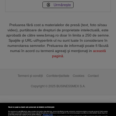
Urmărește
Preluarea fără cost a materialelor de presă (text, foto si/sau
video), purtătoare de drepturi de proprietate intelectuală, este
aprobată de către www.bmag.ro doar în limita a 250 de semne.
Spaţiile şi URL-ul/hyperlink-ul nu sunt luate în considerare în
numerotarea semnelor. Preluarea de informaţii poate fi făcută
numai în acord cu termenii agreaţi şi menţionaţi in
această
pagină
.
Termeni și condiții
Confidențialitate
Cookies
Contact
Copyright © 2025 BUSINESSMEX S.A.
Nouă ne pasă ca datele tale personale să rămână confidențiale
Noi și partenerii noștri
589
stocăm și/sau accesăm informații pe dispozitivul dvs., precum identificatorii cookie unici pentru prelucrarea datelor cu caracter personal. Puteți accepta
sau gestiona preferințele dvs. făcând clic mai jos, respectiv vă puteți opune utilizării unui interes legitim în orice moment pe pagina cu politica de confidențialitate. Aceste alegeri vor
fi raportate partenerilor noștri și nu vă vor afecta navigarea.
Mai multe detalii
Noi si partenerii nostri (retelele de socializare si agentiile de publicitate partenere, precum si furnizorii nostri de servicii de date analitice) prelucram date pentru a permite