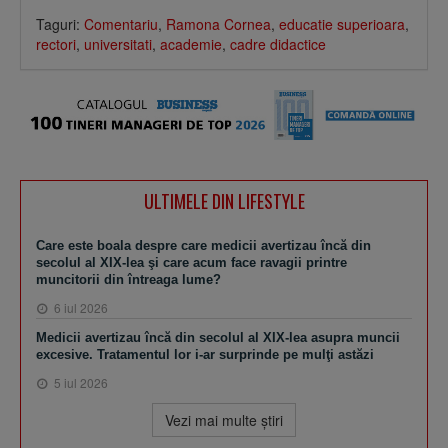
Taguri:
Comentariu
,
Ramona Cornea
,
educatie superioara
,
rectori
,
universitati
,
academie
,
cadre didactice
ULTIMELE DIN LIFESTYLE
Care este boala despre care medicii avertizau încă din
secolul al XIX-lea şi care acum face ravagii printre
muncitorii din întreaga lume?
6 iul 2026
Medicii avertizau încă din secolul al XIX-lea asupra muncii
excesive. Tratamentul lor i-ar surprinde pe mulţi astăzi
5 iul 2026
Vezi mai multe ştiri