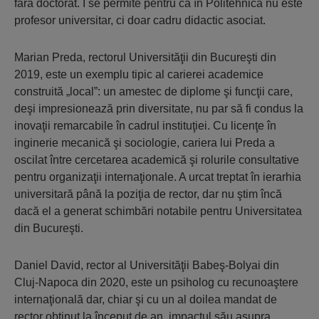
fără doctorat. I se permite pentru că în Politehnică nu este
profesor universitar, ci doar cadru didactic asociat.
Marian Preda, rectorul Universităţii din Bucureşti din
2019, este un exemplu tipic al carierei academice
construită „local”: un amestec de diplome şi funcţii care,
deşi impresionează prin diversitate, nu par să fi condus la
inovaţii remarcabile în cadrul instituţiei. Cu licenţe în
inginerie mecanică şi sociologie, cariera lui Preda a
oscilat între cercetarea academică şi rolurile consultative
pentru organizaţii internaţionale. A urcat treptat în ierarhia
universitară până la poziţia de rector, dar nu ştim încă
dacă el a generat schimbări notabile pentru Universitatea
din Bucureşti.
Daniel David, rector al Universităţii Babeş-Bolyai din
Cluj-Napoca din 2020, este un psiholog cu recunoaştere
internaţională dar, chiar şi cu un al doilea mandat de
rector obţinut la început de an, impactul său asupra