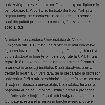
universităţii nu este clar acum. David a obţinut diplome în
psihoterapie la Albert Ellis Institute din New York şi a
deţinut funcţii de conducere în cercetare fiind probabil
unul din puţinii profesori români citaţi în revistele de
specialitate.
Marilen Pirtea conduce Universitatea de Vest din
Timişoara din 2012, fiind una dintre cele mai longevive
figuri rectorale din România. Licenţiat în finanţe-bănci şi
cu un doctorat în finanţe, ambele obţinute la UVT, Pirtea
reprezintă un exemplu clasic de academician format şi
promovat în aceeaşi instituţie. După absolvire, a urcat
treptat în ierarhia universitară, de la preparator la profesor
universitar, fără a aduce schimbări majore în structura sau
direcţia strategică a universităţii. Notorietatea lui a devenit
naţională după ce jurnalista Emilia Şercan a probat că
lucrările sale „ştiinţifice” sunt rodul vulgar al plagiatului.
Cu toate acestea el a rămas în funcţie având proptele