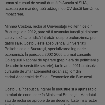
urmat şi cursuri de scurtă durată în Austria şi SUA,
acestea par mai degrabă adăugiri de CV decât formări cu
impact real.
Mihnea Costoiu, rector al Universităţii Politehnice din
Bucureşti din 2012, pare să fi acumulat funcţii şi diplome
cu o viteză care ridică întrebări despre profunzimea pre­
gătirii sale. Costoiu este absolvent al Uni­versităţii
Politehnice din Bucureşti, spe­cializarea inginerie
economică. În perioada 2002-2003 a urmat cursurile
Colegiului Na­ţional de Apărare (pepinieră de politicieni şi
de cadre în serviciile secrete), iar în anul 2011 a absolvit
cursurile de „managementul organiza­ţiilor” din
cadrul Academiei de Studii Economice din Bucureşti.
Costoiu a început ca inginer în indus­trie şi a ajuns rapid
la roluri de conducere în Ministerul Educaţiei. Mandatul
său de rector se apropie de un deceniu. Este însă rector