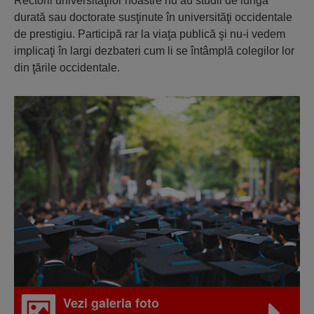
Rectorii universităţilor noas­tre nu au studii de lungă
durată sau doctorate susţi­nute în universităţi occi­den­tale
de prestigiu. Participă rar la viaţa publică şi nu-i vedem
implicaţi în largi dezbateri cum li se întâmplă colegilor lor
din ţările occidentale.
Vezi galeria foto