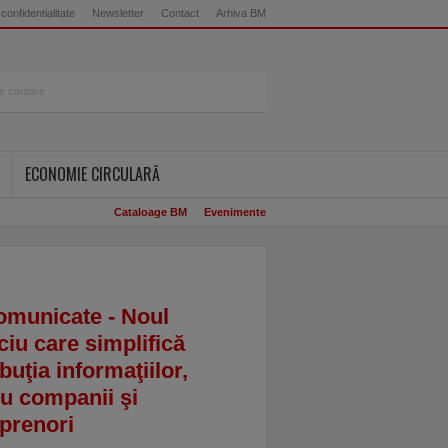
 confidentialitate
Newsletter
Contact
Arhiva BM
ECONOMIE CIRCULARĂ
Cataloage BM
Evenimente
omunicate - Noul
ciu care simplifică
ibuţia informaţiilor,
u companii şi
prenori