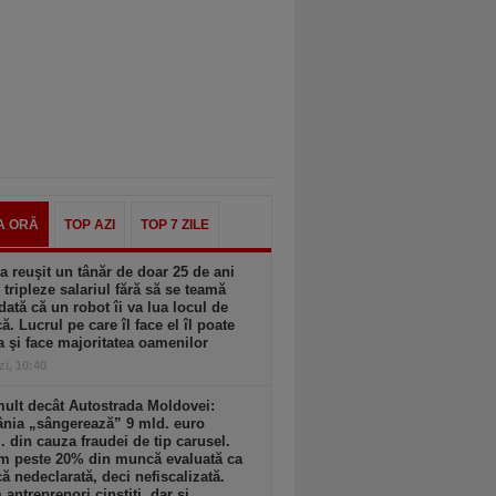
A ORĂ
TOP AZI
TOP 7 ZILE
 reuşit un tânăr de doar 25 de ani
i tripleze salariul fără să se teamă
dată că un robot îi va lua locul de
. Lucrul pe care îl face el îl poate
a şi face majoritatea oamenilor
zi, 10:40
ult decât Autostrada Moldovei:
nia „sângerează” 9 mld. euro
. din cauza fraudei de tip carusel.
m peste 20% din muncă evaluată ca
 nedeclarată, deci nefiscalizată.
antreprenori cinstiţi, dar şi