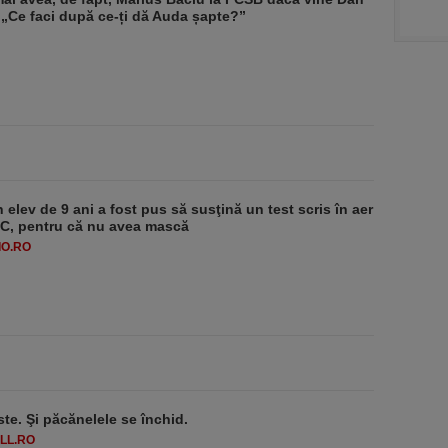
„Ce faci după ce-ți dă Auda șapte?”
 elev de 9 ani a fost pus să susţină un test scris în aer
-1°C, pentru că nu avea mască
O.RO
ste. Şi păcănelele se închid.
LL.RO