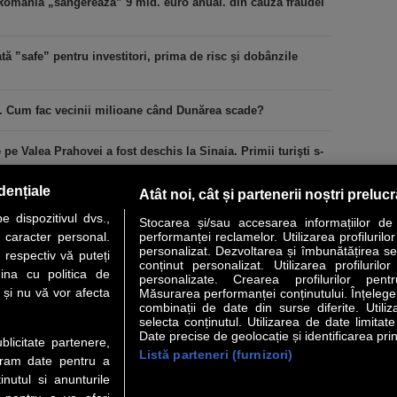
România „sângerează” 9 mld. euro anual. din cauza fraudei
ă ”safe” pentru investitori, prima de risc şi dobânzile
i. Cum fac vecinii milioane când Dunărea scade?
 pe Valea Prahovei a fost deschis la Sinaia. Primii turişti s-
dențiale
Atât noi, cât și partenerii noștri preluc
 dispozitivul dvs.,
Stocarea și/sau accesarea informațiilor de
u caracter personal.
performanței reclamelor. Utilizarea profilurilo
personalizat. Dezvoltarea și îmbunătățirea serv
 respectiv vă puteți
conținut personalizat. Utilizarea profilurilor
VER STORY
LIDERI
ANALIZE
HI-TECH
MEET THE CEO
ina cu politica de
personalizate. Crearea profilurilor pentr
i și nu vă vor afecta
Măsurarea performanței conținutului. Înțelegere
combinații de date din surse diferite. Utiliz
uri utile
Servicii
selecta conținutul. Utilizarea de date limitat
Date precise de geolocație și identificarea prin
ublicitate partenere,
Listă parteneri (furnizori)
 Financiar
Politica de confidentialitate
Newsletter
ucram date pentru a
 Noi
Termeni si conditii
RSS
nutul si anunturile
t Redactie
About cookies