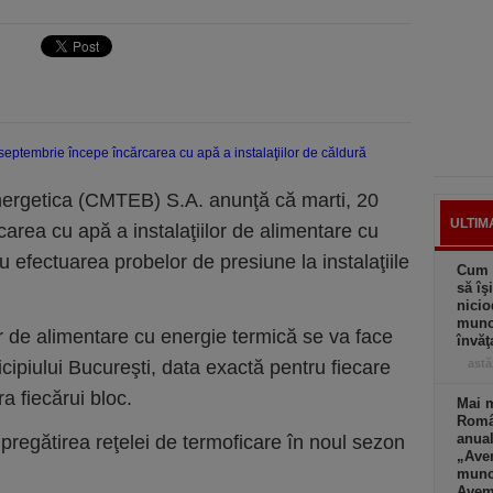
rgetica (CMTEB) S.A. anunţă că marti, 20
ULTIM
area cu apă a instalaţiilor de alimentare cu
 efectuarea probelor de presiune la instalaţiile
Cum a
să îş
nicio
muncă
or de alimentare cu energie termică se va face
învăţ
icipiului Bucureşti, data exactă pentru fiecare
astă
a fiecărui bloc.
Mai m
Româ
anual
pregătirea reţelei de termoficare în noul sezon
„Ave
muncă
Avem 