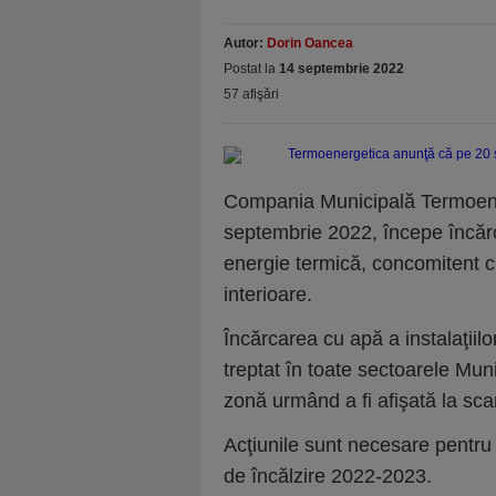
Autor:
Dorin Oancea
Postat la
14 septembrie 2022
57 afişări
Compania Municipală Termoene
septembrie 2022, începe încărc
energie termică, concomitent cu
interioare.
Încărcarea cu apă a instalaţiil
treptat în toate sectoarele Mun
zonă urmând a fi afişată la scar
Acţiunile sunt necesare pentru 
de încălzire 2022-2023.