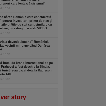
prenori care fentează sistemul”
zi, 10:38
pe hârtie România este considerată
” pentru investitori, prima de risc şi
zile plătite de stat sunt similare cu
erbiei, cu rating mai slab VIDEO
zi, 10:37
ria a devenit „bateria” României.
ac vecinii milioane când Dunărea
e?
zi, 10:37
ul hotel de brand internaţional de pe
 Prahovei a fost deschis la Sinaia.
i turişti s-au cazat deja la Radisson
ota 1400
zi, 10:37
ver story