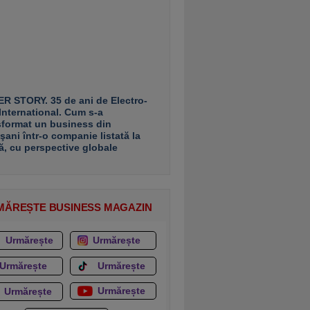
R STORY. 35 de ani de Electro-
 International. Cum s-a
sformat un business din
şani într-o companie listată la
ă, cu perspective globale
MĂREȘTE BUSINESS MAGAZIN
Urmărește
Urmărește
Urmărește
Urmărește
Urmărește
Urmărește