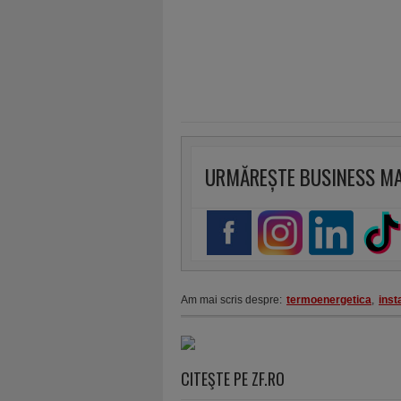
URMĂREȘTE BUSINESS M
Am mai scris despre:
termoenergetica
,
insta
CITEŞTE PE ZF.RO