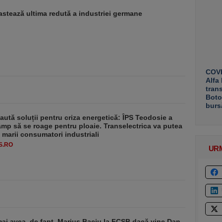
stează ultima redută a industriei germane
COVE
Alfa
tran
Boto
burs
ută soluții pentru criza energetică: ÎPS Teodosie a
mp să se roage pentru ploaie. Transelectrica va putea
marii consumatori industriali
S.RO
UR
mai avea, de fapt, Marius Baciu la FCSB dacă vine Dan