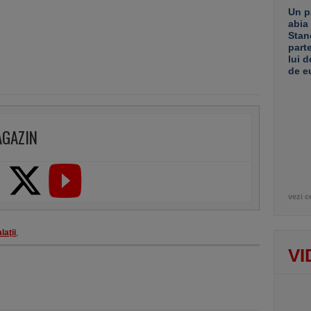
Un p
abia
Stan
part
lui d
de e
AGAZIN
vezi c
laţii
,
VI