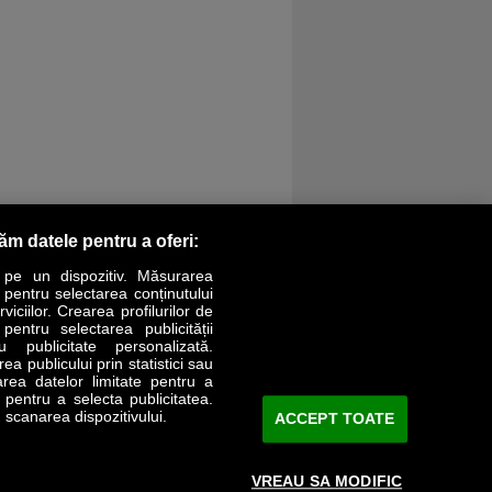
răm datele pentru a oferi:
 pe un dispozitiv. Măsurarea
r pentru selectarea conținutului
iciilor. Crearea profilurilor de
 pentru selectarea publicității
LIFESTYLE
SPECIAL
OPINII
u publicitate personalizată.
a publicului prin statistici sau
area datelor limitate pentru a
Revista Business Magazin
e pentru a selecta publicitatea.
 scanarea dispozitivului.
ACCEPT TOATE
Abonează-te şi primeşte revista acasă
saptămânal
VREAU SA MODIFIC
Discount:
15%