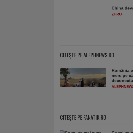
China deva
ZF.RO
CITEŞTE PE ALEPHNEWS.RO
România ca
mers pe câ
deconecta 
ALEPHNEW
CITEŞTE PE FANATIK.RO
Ce rol va 