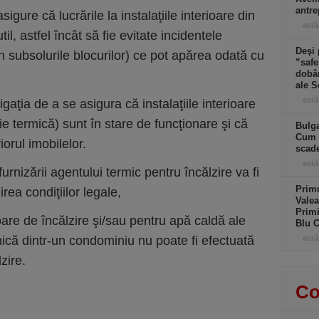
antre
igure că lucrările la instalaţiile interioare din
astă
util, astfel încât să fie evitate incidentele
Deşi 
n subsolurile blocurilor) ce pot apărea odată cu
”safe
dobân
ale S
astă
igaţia de a se asigura că instalaţiile interioare
ie termică) sunt în stare de funcţionare şi că
Bulga
Cum f
riorul imobilelor.
scad
astă
rnizării agentului termic pentru încălzire va fi
​Prim
rea condiţiilor legale,
Valea
Primi
oare de încălzire şi/sau pentru apă caldă ale
Blu C
ică dintr-un condominiu nu poate fi efectuată
astă
zire.
Co