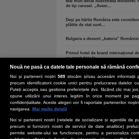
Mai mult decât Autostrada Moldovei: 
de tip carusel. „Avem...
Deşi pe hârtie România este considerat
plătite de stat sunt...
Bulgaria a devenit „bateria” Românie
​Primul hotel de brand internaţional de
au cazat deja la...
Nouă ne pasă ca datele tale personale să rămână confi
Noi și partenerii noștri
589
stocăm și/sau accesăm informații pe
precum identificatorii cookie unici pentru prelucrarea datelor c
Puteți accepta sau gestiona preferințele dvs. făcând clic mai jos,
PRIMA PAGINĂ
ACTUALITATE
CO
opune utilizării unui interes legitim în orice moment pe pag
confidențialitate. Aceste alegeri vor fi raportate partenerilor noștr
navigarea.
Mai multe detalii
Social
Link-
Noi si partenerii nostri (retelele de socializare si agentiile de p
Z
iarul
Urmareste-ne pe Facebook
precum si furnizorii nostri de servicii de date analitice) prel
Despre
permite website-ului sa functioneze, pentru a personaliza conti
Contac