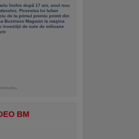
ariu închis după 17 ani, unul nou
 deschis. Povestea lui Iulian
ciu de la primul premiu primit din
ea Business Magazin la maşina
e investiţii de sute de milioane
uro
ontinuarea
DEO BM