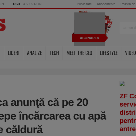
RON
USD
- 4.5595 RON
Publicitate
Abonamente
Politica de
ABONARE
Y
LIDERI
ANALIZE
TECH
MEET THE CEO
LIFESTYLE
VIDEO
ZF C
a anunţă că pe 20
servi
distr
epe încărcarea cu apă
pentr
de căldură
antre