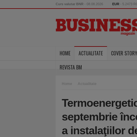
Curs valutar BNR
- 08.08.2026
EUR
- 5.2473 
HOME
ACTUALITATE
COVER STOR
REVISTA BM
Home
Actualitate
Termoenergetic
septembrie înc
a instalaţiilor 