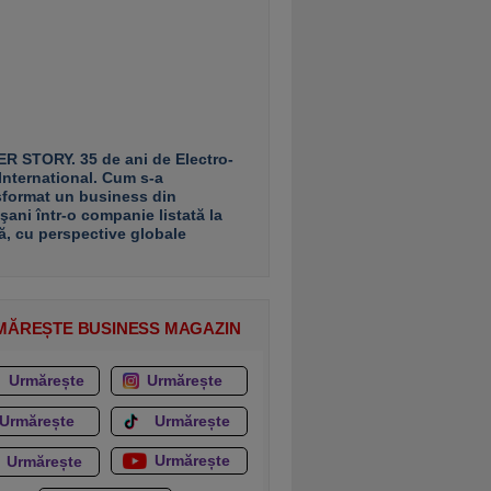
R STORY. 35 de ani de Electro-
 International. Cum s-a
sformat un business din
şani într-o companie listată la
ă, cu perspective globale
MĂREȘTE BUSINESS MAGAZIN
Urmărește
Urmărește
Urmărește
Urmărește
Urmărește
Urmărește