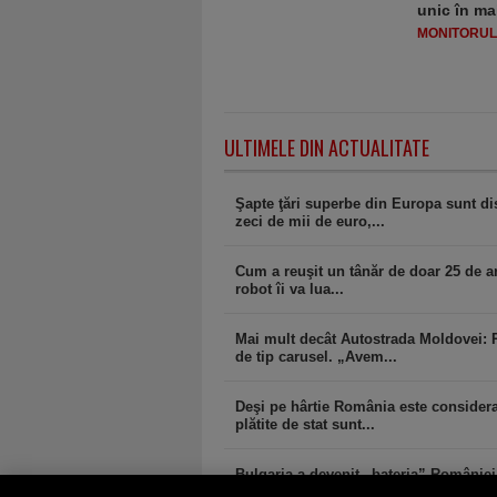
unic în ma
MONITORULJ
ULTIMELE DIN ACTUALITATE
Şapte ţări superbe din Europa sunt dis
zeci de mii de euro,...
Cum a reuşit un tânăr de doar 25 de ani
robot îi va lua...
Mai mult decât Autostrada Moldovei: 
de tip carusel. „Avem...
Deşi pe hârtie România este considerat
plătite de stat sunt...
Bulgaria a devenit „bateria” Românie