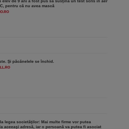
 elev de 9 ani a fost pus să susţină un test scris în aer
-1°C, pentru că nu avea mască
O.RO
ste. Şi păcănelele se închid.
LL.RO
 la legea societăţilor: Mai multe firme vor putea
la aceeaşi adresă, iar o persoană va putea fi asociat