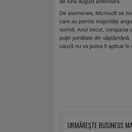
de luna august anterioară.
De asemenea, Microsoft se număr
care au permis majorităţii anga
normă. Anul trecut, compania a 
puţin jumătate din săptămână, d
cauză nu va putea fi aplicat în
URMĂREȘTE BUSINESS M