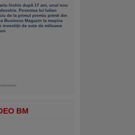
ariu închis după 17 ani, unul nou
 deschis. Povestea lui Iulian
ciu de la primul premiu primit din
ea Business Magazin la maşina
e investiţii de sute de milioane
uro
ontinuarea
DEO BM