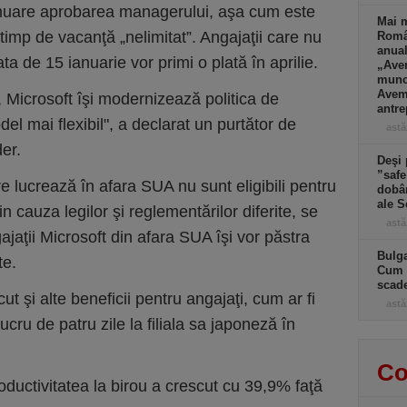
inuare aprobarea managerului, aşa cum este
Mai m
imp de vacanţă „nelimitat”. Angajaţii care nu
Româ
anual
ta de 15 ianuarie vor primi o plată în aprilie.
„Ave
muncă
Avem 
 Microsoft îşi modernizează politica de
antre
l mai flexibil", a declarat un purtător de
astă
der.
Deşi 
”safe
are lucrează în afara SUA nu sunt eligibili pentru
dobân
ale S
n cauza legilor şi reglementărilor diferite, se
astă
ajaţii Microsoft din afara SUA îşi vor păstra
Bulga
te.
Cum f
scad
ut şi alte beneficii pentru angajaţi, cum ar fi
astă
cru de patru zile la filiala sa japoneză în
Co
ductivitatea la birou a crescut cu 39,9% faţă