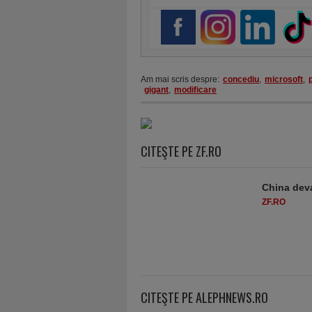
Am mai scris despre:
concediu
,
microsoft
,
gigant
,
modificare
CITEŞTE PE ZF.RO
China deva
ZF.RO
CITEŞTE PE ALEPHNEWS.RO