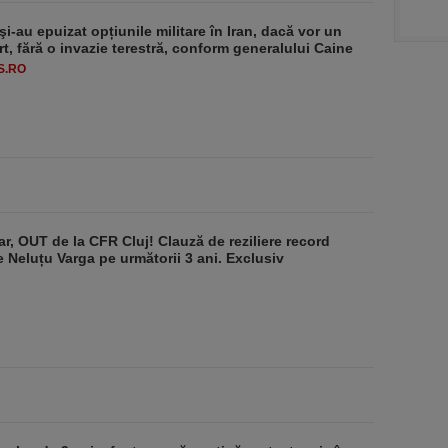
i-au epuizat opțiunile militare în Iran, dacă vor un
rt, fără o invazie terestră, conform generalului Caine
S.RO
r, OUT de la CFR Cluj! Clauză de reziliere record
de Neluțu Varga pe următorii 3 ani. Exclusiv