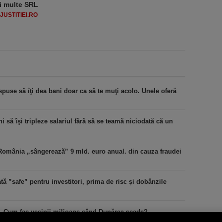
i multe SRL
USTITIEI.RO
puse să îţi dea bani doar ca să te muţi acolo. Unele oferă
 să îşi tripleze salariul fără să se teamă niciodată că un
România „sângerează” 9 mld. euro anual. din cauza fraudei
ă ”safe” pentru investitori, prima de risc şi dobânzile
i. Cum fac vecinii milioane când Dunărea scade?