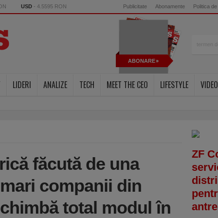
RON
USD
- 4.5595 RON
Publicitate
Abonamente
Politica de
ABONARE
Y
LIDERI
ANALIZE
TECH
MEET THE CEO
LIFESTYLE
VIDEO
ZF C
rică făcută de una
servi
distr
 mari companii din
pentr
schimbă total modul în
antre