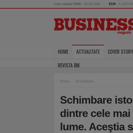
Curs valutar BNR
- 08.08.2026
EUR
- 5.2473 
HOME
ACTUALITATE
COVER STOR
REVISTA BM
Home
Actualitate
Schimbare isto
dintre cele mai
lume. Aceştia 