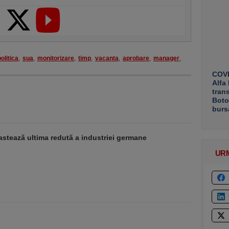
politica
,
sua
,
monitorizare
,
timp
,
vacanta
,
aprobare
,
manager
,
COVE
Alfa
tran
Boto
burs
stează ultima redută a industriei germane
UR