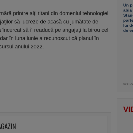
Un p
abia
ă printre alţi titani din domeniul tehnologiei
Stan
part
jaţilor să lucreze de acasă cu jumătate de
lui d
încercat să îi readucă pe angajaţi la birou cel
de e
ar în luna iunie a recunoscut că planul în
 cursul anului 2022.
vezi c
VI
AGAZIN