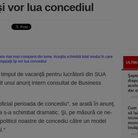
şi vor lua concediul
ULTIM
 timpul de vacanţă pentru lucrătorii din SUA
Şapte
dispu
it unui anunţ intern consultat de Business
acolo
dar e
astă
oficial perioada de concediu", se arată în anunţ.
Cum a
 s-a schimbat dramatic. Şi, pe măsură ce ne-
să îş
nicio
oliticii noastre de concediu către un model
muncă
învăţ
l."
astă