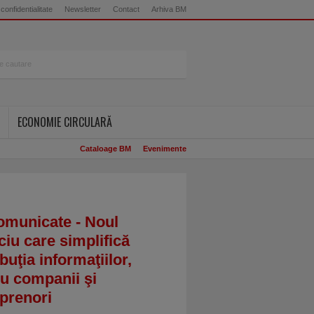
 confidentialitate
Newsletter
Contact
Arhiva BM
ECONOMIE CIRCULARĂ
Cataloage BM
Evenimente
omunicate - Noul
ciu care simplifică
ibuţia informaţiilor,
u companii şi
prenori