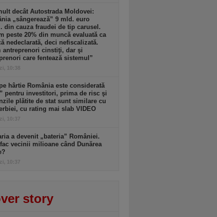
ult decât Autostrada Moldovei:
nia „sângerează” 9 mld. euro
. din cauza fraudei de tip carusel.
m peste 20% din muncă evaluată ca
 nedeclarată, deci nefiscalizată.
antreprenori cinstiţi, dar şi
prenori care fentează sistemul”
zi, 10:38
pe hârtie România este considerată
” pentru investitori, prima de risc şi
zile plătite de stat sunt similare cu
erbiei, cu rating mai slab VIDEO
zi, 10:37
ria a devenit „bateria” României.
ac vecinii milioane când Dunărea
e?
zi, 10:37
ver story