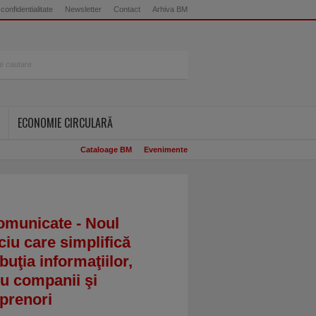
 confidentialitate
Newsletter
Contact
Arhiva BM
ECONOMIE CIRCULARĂ
Cataloage BM
Evenimente
omunicate - Noul
ciu care simplifică
ibuţia informaţiilor,
u companii şi
prenori