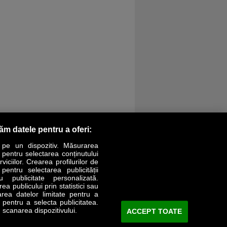
răm datele pentru a oferi:
 pe un dispozitiv. Măsurarea
r pentru selectarea conținutului
iciilor. Crearea profilurilor de
 pentru selectarea publicității
LIFESTYLE
SPECIAL
OPINII
u publicitate personalizată.
a publicului prin statistici sau
area datelor limitate pentru a
Revista Business Magazin
e pentru a selecta publicitatea.
 scanarea dispozitivului.
ACCEPT TOATE
Abonează-te şi primeşte revista acasă