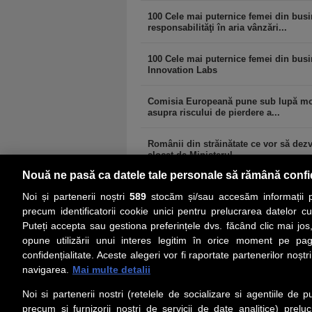
100 Cele mai puternice femei din busi
responsabilităţi în aria vânzări...
100 Cele mai puternice femei din busin
Innovation Labs
Comisia Europeană pune sub lupă modif
asupra riscului de pierdere a...
Românii din străinătate ce vor să dezvo
alocat de Ministerul...
Nouă ne pasă ca datele tale personale să rămână confi
Noi și partenerii noștri
589
stocăm și/sau accesăm informații pe
precum identificatorii cookie unici pentru prelucrarea datelor c
Puteți accepta sau gestiona preferințele dvs. făcând clic mai jos,
PRIMA PAGINĂ
ACTUALITATE
CO
opune utilizării unui interes legitim în orice moment pe pag
confidențialitate. Aceste alegeri vor fi raportate partenerilor noștr
navigarea.
Mai multe detalii
Social
Link-
Noi si partenerii nostri (retelele de socializare si agentiile de p
Z
iarul
Urmareste-ne pe Facebook
precum si furnizorii nostri de servicii de date analitice) prel