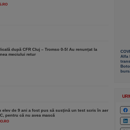
S.RO
dicală după CFR Cluj – Tromso 0-5! Au renunțat la
COVE
nea meciului retur
Alfa
tran
Boto
burs
UR
 elev de 9 ani a fost pus să susţină un test scris în aer
-1°C, pentru că nu avea mască
O.RO