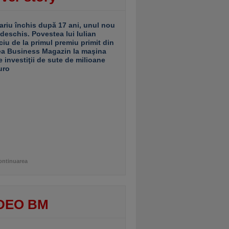
ariu închis după 17 ani, unul nou
 deschis. Povestea lui Iulian
ciu de la primul premiu primit din
ea Business Magazin la maşina
e investiţii de sute de milioane
uro
ontinuarea
DEO BM