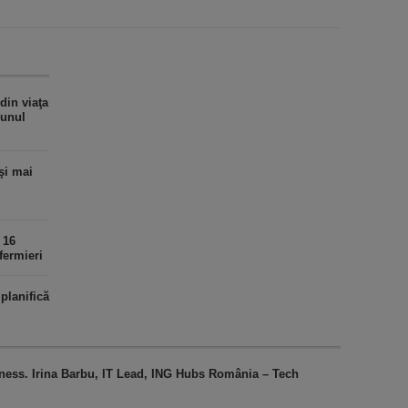
din viaţa
 unul
şi mai
 16
fermieri
planifică
iness. Irina Barbu, IT Lead, ING Hubs România – Tech