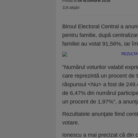
Postat la
08 octombrie 2018
119 afişări
Biroul Electoral Central a anunţ
pentru familie, după centraliza
familiei au votat 91,56%, iar î
”Numărul voturilor valabil exp
care reprezintă un procent de 
răspunsul <Nu> a fost de 249.
de 6,47% din numărul participan
un procent de 1,97%”, a anunţ
Rezultatele anunţate fiind centr
votare.
Ionescu a mai precizat că din ce