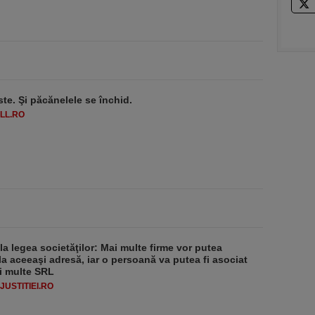
ste. Şi păcănelele se închid.
LL.RO
 la legea societăţilor: Mai multe firme vor putea
la aceeaşi adresă, iar o persoană va putea fi asociat
i multe SRL
USTITIEI.RO