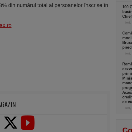
% din numărul total al persoanelor înscrise în
100 C
busin
Chief
ieri,
ax.ro
Comi
modif
Bruxe
pierd
ieri,
Român
dezvo
primi
Minis
manda
progr
Acasă
credi
AGAZIN
de eu
ieri,
Co