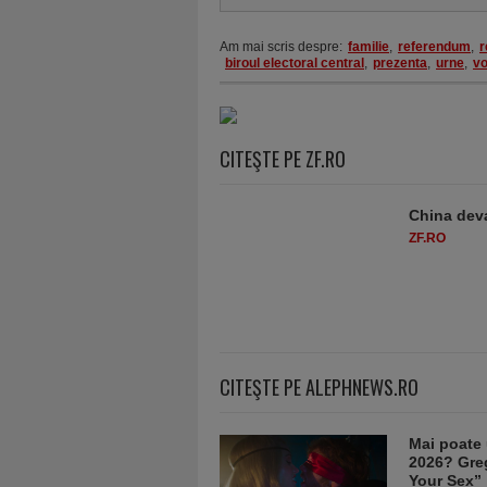
Am mai scris despre:
familie
,
referendum
,
r
biroul electoral central
,
prezenta
,
urne
,
vo
CITEŞTE PE ZF.RO
China deva
ZF.RO
CITEŞTE PE ALEPHNEWS.RO
Mai poate 
2026? Greg
Your Sex”