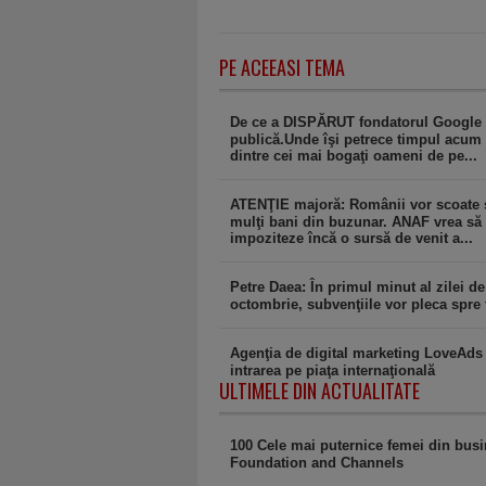
PE ACEEASI TEMA
De ce a DISPĂRUT fondatorul Google 
publică.Unde îşi petrece timpul acum
dintre cei mai bogaţi oameni de pe...
ATENŢIE majoră: Românii vor scoate 
mulţi bani din buzunar. ANAF vrea să
impoziteze încă o sursă de venit a...
Petre Daea: În primul minut al zilei de
octombrie, subvenţiile vor pleca spre 
Agenţia de digital marketing LoveAds 
intrarea pe piaţa internaţională
ULTIMELE DIN ACTUALITATE
100 Cele mai puternice femei din bus
Foundation and Channels