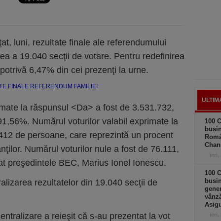
at, luni, rezultate finale ale referendumului
rea a 19.040 secţii de votare. Pentru redefinirea
mpotrivă 6,47% din cei prezenţi la urne.
ULTIM
rimate la răspunsul <Da> a fost de 3.531.732,
91,56%. Numărul voturilor valabil exprimate la
100 C
busin
412 de persoane, care reprezintă un procent
Româ
Chan
ţilor. Numărul voturilor nule a fost de 76.111,
ieri,
at preşedintele BEC, Marius Ionel Ionescu.
100 C
busin
alizarea rezultatelor din 19.040 secţii de
gener
vânză
Asigu
ntralizare a reieşit că s-au prezentat la vot
ieri,