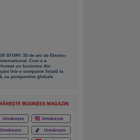
R STORY. 35 de ani de Electro-
 International. Cum s-a
sformat un business din
şani într-o companie listată la
ă, cu perspective globale
MĂREȘTE BUSINESS MAGAZIN
Urmărește
Urmărește
Urmărește
Urmărește