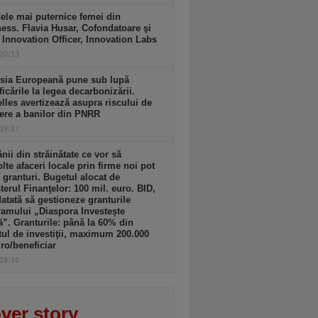
ele mai puternice femei din
ess. Flavia Husar, Cofondatoare şi
 Innovation Officer, Innovation Labs
 20:13
sia Europeană pune sub lupă
icările la legea decarbonizării.
lles avertizează asupra riscului de
ere a banilor din PNRR
 19:17
ii din străinătate ce vor să
lte afaceri locale prin firme noi pot
 granturi. Bugetul alocat de
terul Finanţelor: 100 mil. euro. BID,
tată să gestioneze granturile
amului „Diaspora Investeşte
”. Granturile: până la 60% din
tul de investiţii, maximum 200.000
ro/beneficiar
 19:16
ver story