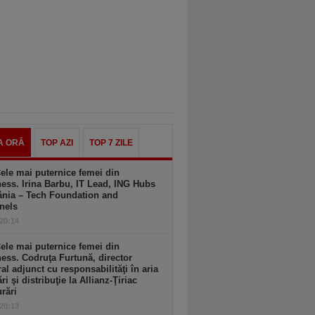
A ORĂ
TOP AZI
TOP 7 ZILE
ele mai puternice femei din
ess. Irina Barbu, IT Lead, ING Hubs
nia – Tech Foundation and
nels
 20:14
ele mai puternice femei din
ess. Codruţa Furtună, director
al adjunct cu responsabilităţi în aria
ri şi distribuţie la Allianz-Ţiriac
rări
 20:13