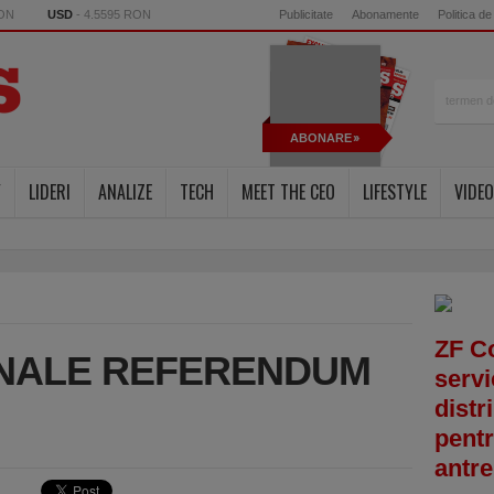
RON
USD
- 4.5595 RON
Publicitate
Abonamente
Politica de
ABONARE
Y
LIDERI
ANALIZE
TECH
MEET THE CEO
LIFESTYLE
VIDEO
ZF C
INALE REFERENDUM
servi
distr
pentr
antre