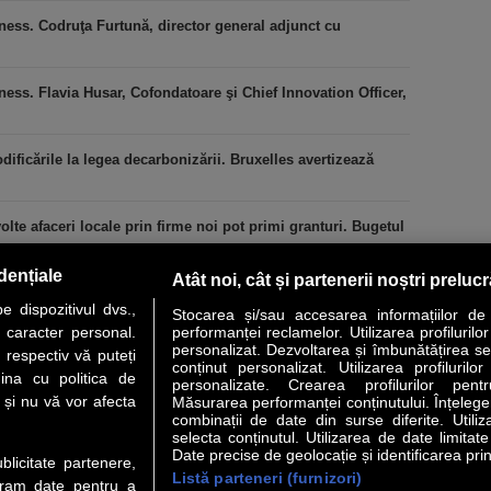
ness. Codruţa Furtună, director general adjunct cu
ess. Flavia Husar, Cofondatoare şi Chief Innovation Officer,
icările la legea decarbonizării. Bruxelles avertizează
lte afaceri locale prin firme noi pot primi granturi. Bugetul
dențiale
Atât noi, cât și partenerii noștri preluc
 dispozitivul dvs.,
Stocarea și/sau accesarea informațiilor de
u caracter personal.
performanței reclamelor. Utilizarea profilurilo
personalizat. Dezvoltarea și îmbunătățirea serv
 respectiv vă puteți
conținut personalizat. Utilizarea profilurilor
VER STORY
LIDERI
ANALIZE
HI-TECH
MEET THE CEO
ina cu politica de
personalizate. Crearea profilurilor pentr
i și nu vă vor afecta
Măsurarea performanței conținutului. Înțelegere
combinații de date din surse diferite. Utiliz
uri utile
Servicii
selecta conținutul. Utilizarea de date limitat
Date precise de geolocație și identificarea prin
ublicitate partenere,
Listă parteneri (furnizori)
 Financiar
Politica de confidentialitate
Newsletter
ucram date pentru a