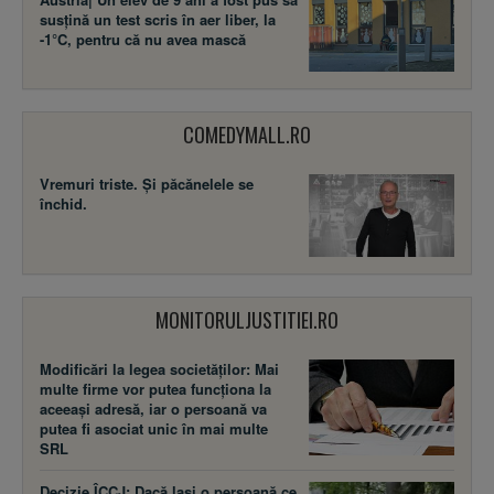
susţină un test scris în aer liber, la
-1°C, pentru că nu avea mască
COMEDYMALL.RO
Vremuri triste. Şi păcănelele se
închid.
MONITORULJUSTITIEI.RO
Modificări la legea societăţilor: Mai
multe firme vor putea funcţiona la
aceeaşi adresă, iar o persoană va
putea fi asociat unic în mai multe
SRL
Decizie ÎCCJ: Dacă laşi o persoană ce