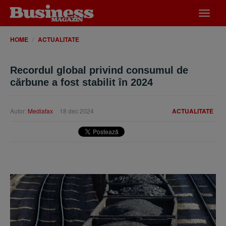
Desch
meniu
HOME
ACTUALITATE
Recordul global privind consumul de
cărbune a fost stabilit în 2024
Autor:
Mediafax
18 dec 2024
ACTUALITATE