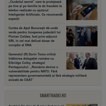
„Cuvântul secret” care te protejează
pe tine și pe familia ta de fraudele la
telefon realizate cu ajutorul
Inteligenței Artificiale. Ce recomandă
experții
Curtea de Apel București dă undă
verde pentru începerea judecării lui
Florian Coldea, fost prim-adjunct
SRI, în cel mai delicat dosar de
corupție al DNA
Generalul (R) Dorin Toma critică
întâlnirea delegației române cu
Elbridge Colby, strategul
Pentagonului: „România devine o
vulnerabilitate pentru NATO. Fără
reprezentare guvernamentală și fără strategie militară
avizată de CSAT”
SMARTRADIO.RO
Austria| Un elev de 9 ani a fost pus să