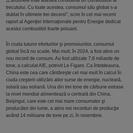
„Cărbunele este adesea considerat un combustibil al
trecutului. Cu toate acestea, consumul său global s-a
dublat în ultimele trei decenii”, scrie în cel mai recent
raport al Agenţiei Internaţionale pentru Energie dedicat
acestui combustibil foarte poluant.
În ciuda tuturor eforturilor şi promisiunilor, consumul
global încă nu scade. Mai mult, în 2024, a fost atins un
nou record de consum. Au fost utilizate 7,8 miliarde de
tone, a calculat AIE, potrivit Le Figaro. Ca întotdeauna,
China este cea care cântăreşte cel mai mult în calcul în
ciuda creşterii utilizării altor surse de energie, nucleară,
solară sau eoliană. Una din trei tone de cărbune extrase
la nivel mondial alimentează o centrală din China.
Beijingul, care este cel mai mare consumator şi
producător din lume, a atins noi recorduri de producţie
având 14 milioane de tone pe zi, în noiembrie.