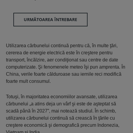
URMĂTOAREA ÎNTREBARE
Utilizarea cărbunelui continuă pentru că, în multe ţări,
cererea de energie electrică este în creştere pentru
transport, încălzire, aer condiţionat sau centre de date
computerizate. Şi fenomenele meteo îşi pun amprenta. În
China, verile foarte călduroase sau iernile reci modifică
foarte mult consumul.
Totuşi, în majoritatea economiilor avansate, utilizarea
cărbunelui „a atins deja un vârf şi este de aşteptat să
scadă până în 2027”, mai notează studiul. În schimb,
utilizarea cărbunelui continuă să crească în ţările cu
creştere economică şi demografică precum Indonezia,
Vietnam şi India.