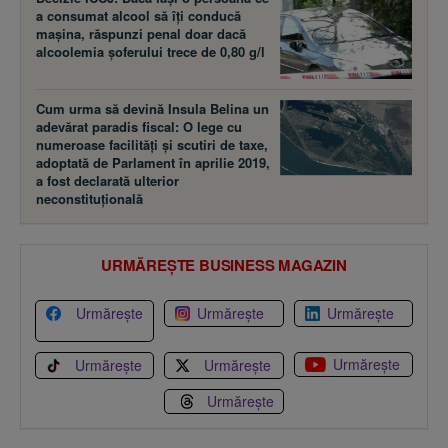
a consumat alcool să îţi conducă
maşina, răspunzi penal doar dacă
alcoolemia şoferului trece de 0,80 g/l
Cum urma să devină Insula Belina un
adevărat paradis fiscal: O lege cu
numeroase facilităţi şi scutiri de taxe,
adoptată de Parlament în aprilie 2019,
a fost declarată ulterior
neconstituţională
URMĂREȘTE BUSINESS MAGAZIN
Urmărește
Urmărește
Urmărește
Urmărește
Urmărește
Urmărește
Urmărește