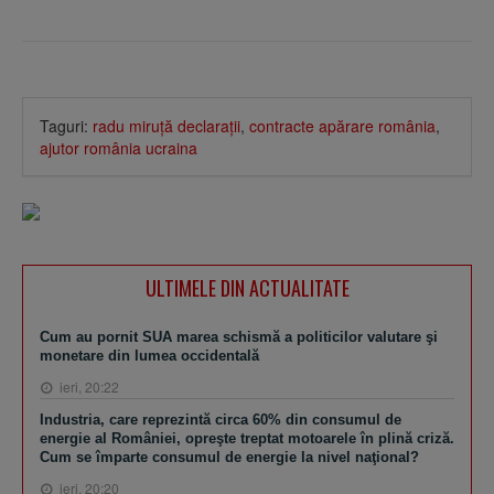
Taguri:
radu miruţă declaraţii
,
contracte apărare românia
,
ajutor românia ucraina
ULTIMELE DIN ACTUALITATE
Cum au pornit SUA marea schismă a politicilor valutare şi
monetare din lumea occidentală
ieri, 20:22
Industria, care reprezintă circa 60% din consumul de
energie al României, opreşte treptat motoarele în plină criză.
Cum se împarte consumul de energie la nivel naţional?
ieri, 20:20