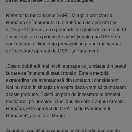
desecretiza peste 50 de ani”, a adăugat el.
Referitor la mecanismul SAFE, Miruţă a precizat că
România se împrumută cu o dobândă de aproximativ
3,1% pe 40 de ani, cu o perioadă de graţie de zece ani. El
a mai explicat că produsele achiziţionate prin SAFE nu
sunt opţionale, fiind deja prevăzute în planul multianual
de înzestrare aprobat de CSAT şi Parlament.
„Este o dobândă mai mică, aproape cu jumătate din preţul
la care se împrumută statul român. Este o metodă
extraordinar de avantajoasă din următorul considerent.
Noi nu eram în situaţia de a opta dacă vrem să cumpărăm
aceste produse. Există un plan de înzestrare al armatei
multianual pe următorii cinci ani, de care s-a ţinut Armata
Română, este aprobat de CSAT şi de Parlamentul
României”, a declarat Miruţă.
Avantajul constă în costuri mai mici şi livrări mai rapide,