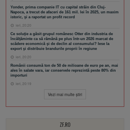
Yonder, prima companie IT cu capital străin din Cluj-
Napoca, a trecut de afaceri de 161 mil. lei în 2025, un maxim
istoric, şi a raportat un profit record
ieri, 20:20
Ce soluţie a găsit grupul românesc Otter din industria de
încălţăminte ca să rămână pe plus într-un 2026 marcat de
scădere economică şi de declin al consumului? Iese la
export şi distribuie brandurile proprii în regiune
ieri, 20:20
Românii consumă ton de 50 de milioane de euro pe an, mai
ales în salate vara, iar conservele reprezintă peste 80% din
importuri
ieri, 20:19
Vezi mai multe ştiri
ZF.RO