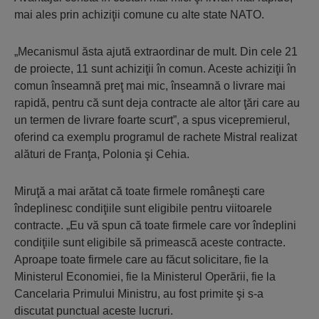
mai ales prin achiziţii comune cu alte state NATO.
„Mecanismul ăsta ajută extraordinar de mult. Din cele 21
de proiecte, 11 sunt achiziţii în comun. Aceste achiziţii în
comun înseamnă preţ mai mic, înseamnă o livrare mai
rapidă, pentru că sunt deja contracte ale altor ţări care au
un termen de livrare foarte scurt”, a spus vicepremierul,
oferind ca exemplu programul de rachete Mistral realizat
alături de Franţa, Polonia şi Cehia.
Miruţă a mai arătat că toate firmele româneşti care
îndeplinesc condiţiile sunt eligibile pentru viitoarele
contracte. „Eu vă spun că toate firmele care vor îndeplini
condiţiile sunt eligibile să primească aceste contracte.
Aproape toate firmele care au făcut solicitare, fie la
Ministerul Economiei, fie la Ministerul Operării, fie la
Cancelaria Primului Ministru, au fost primite şi s-a
discutat punctual aceste lucruri.