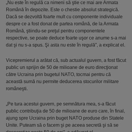
„Nu este în regulă ca nimeni să ştie ce mai are Armata
Română în depozite. Este o chestie absolut strategică.
Dacă se dezvoltă foarte mult cu componente individuale
despre ce a fost donat de partea română, de la Armata
Română, ştiindu-se preţul pentru componentele
respective, se poate deduce foarte uşor ce anume s-a mai
dat şi nu s-a spus. Şi asta nu este în regulă”, a explicat el.
Vicepremierul a arătat că, sub actualul guvern, a fost făcut
public un sprijin de 50 de milioane de euro direcţionat
către Ucraina prin bugetul NATO, tocmai pentru că
această sumă nu permite deducerea stocurilor militare
româneşti.
„Pe tura acestui guvern, pe semnătura mea, s-a făcut
public contribuţia de 50 de milioane de euro care, în final,
ajung spre Ucraina prin buget NATO produse din Statele
Unite. Puteam să o facem şi pe aceea secretă şi să se