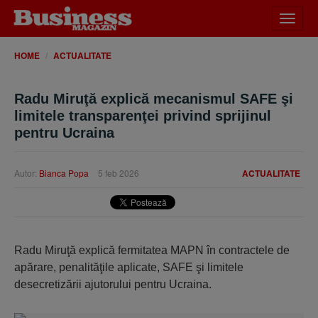
Desch
meniu
HOME
ACTUALITATE
Radu Miruţă explică mecanismul SAFE şi
limitele transparenţei privind sprijinul
pentru Ucraina
Autor:
Bianca Popa
5 feb 2026
ACTUALITATE
Radu Miruţă explică fermitatea MAPN în contractele de
apărare, penalităţile aplicate, SAFE şi limitele
desecretizării ajutorului pentru Ucraina.