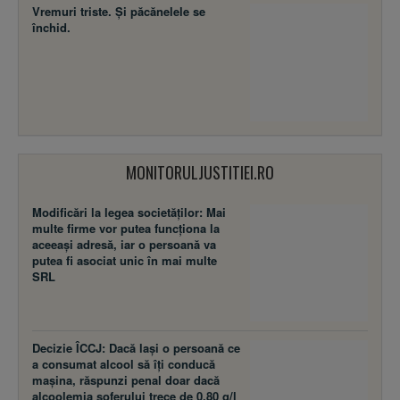
Vremuri triste. Şi păcănelele se
închid.
MONITORULJUSTITIEI.RO
Modificări la legea societăţilor: Mai
multe firme vor putea funcţiona la
aceeaşi adresă, iar o persoană va
putea fi asociat unic în mai multe
SRL
Decizie ÎCCJ: Dacă laşi o persoană ce
a consumat alcool să îţi conducă
maşina, răspunzi penal doar dacă
alcoolemia şoferului trece de 0,80 g/l