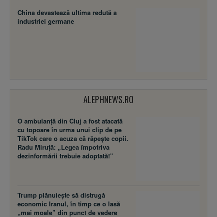
China devastează ultima redută a
industriei germane
ALEPHNEWS.RO
O ambulanță din Cluj a fost atacată
cu topoare în urma unui clip de pe
TikTok care o acuza că răpește copii.
Radu Miruță: „Legea împotriva
dezinformării trebuie adoptată!”
Trump plănuiește să distrugă
economic Iranul, în timp ce o lasă
„mai moale” din punct de vedere