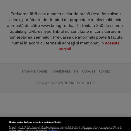
Preluarea fără cost a materialelor de presă (text, foto si/sau
video), purtătoare de drepturi de proprietate intelectuală, este
aprobată de către www.bmag.ro doar în limita a 250 de semne.
Spaţiile şi URL-ul/hyperlink-ul nu sunt luate în considerare în
numerotarea semnelor. Preluarea de informaţii poate fi făcută
numai în acord cu termenii agreaţi şi menţionaţi in
această
pagină
.
Termeni și condiții
Confidențialitate
Cookies
Contact
Copyright © 2025 BUSINESSMEX S.A.
Nouă ne pasă ca datele tale personale să rămână confidențiale
Noi și partenerii noștri
589
stocăm și/sau accesăm informații pe dispozitivul dvs., precum identificatorii cookie unici pentru prelucrarea datelor cu caracter personal. Puteți accepta
sau gestiona preferințele dvs. făcând clic mai jos, respectiv vă puteți opune utilizării unui interes legitim în orice moment pe pagina cu politica de confidențialitate. Aceste alegeri vor
fi raportate partenerilor noștri și nu vă vor afecta navigarea.
Mai multe detalii