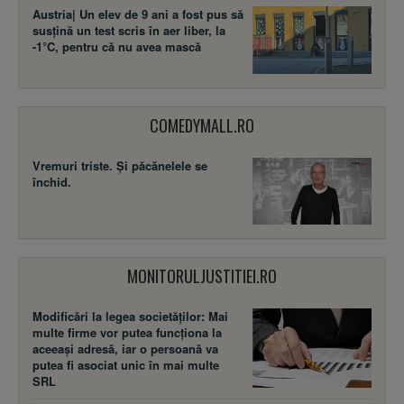
Austria| Un elev de 9 ani a fost pus să
susţină un test scris în aer liber, la
-1°C, pentru că nu avea mască
COMEDYMALL.RO
Vremuri triste. Şi păcănelele se
închid.
MONITORULJUSTITIEI.RO
Modificări la legea societăţilor: Mai
multe firme vor putea funcţiona la
aceeaşi adresă, iar o persoană va
putea fi asociat unic în mai multe
SRL