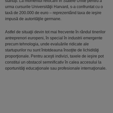
startup. La momentul relocării în Statele Unite pentru a
urma cursurile Universităţii Harvard, s-a confruntat cu o
taxă de 200.000 de euro – reprezentând taxa de ieşire
impusă de autorităţile germane.
Astfel de situaţii devin tot mai frecvente în rândul tinerilor
antreprenori europeni, în special în industrii emergente
precum tehnologia, unde evaluările ridicate ale
startupurilor nu sunt întotdeauna însoţite de lichidităţi
proporţionale. Pentru aceşti indivizi, taxele de ieşire pot
constitui un obstacol semnificativ în calea accesului la
oportunităţi educaţionale sau profesionale internaţionale.