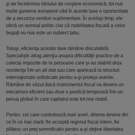
şi de încetinirea ritmului de creştere economică, tot mai
multe guverne europene văd în aceste taxe o oportunitate
de a securiza venituri suplimentare. În acelaşi timp, ele
oferă un semnal politic clar că mobilitatea fiscală a celor
bogaţi nu mai este un subiect tabu.
Totuşi, eficienţa acestor taxe rămâne discutabilă.
Specialiştii atrag atenţia asupra dificultăţii practice de a
colecta impozite de la persoane care şi-au stabilit deja
rezidenţa într-un alt stat sau care apelează la structuri
internaţionale sofisticate pentru a-şi proteja averile.
Rămâne de văzut dacă instrumentul fiscal va deveni un
mecanism eficient sau doar o piedică temporară într-un
peisaj global în care capitalul este tot mai mobil.
Pentru cei care controlează mari averi, dilema devine din
ce în ce mai clară: fie acceptă regimul fiscal intern, fie
plătesc un preţ semnificativ pentru a-şi obţine libertatea