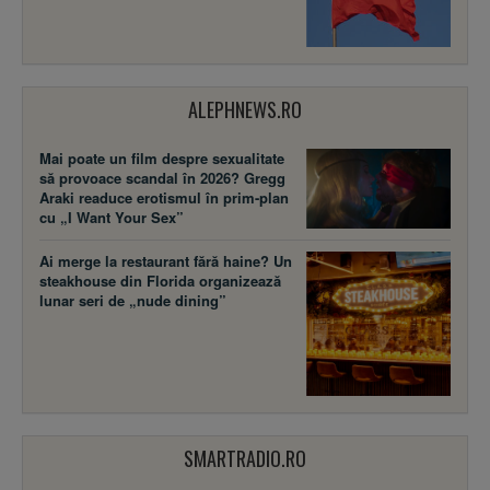
ALEPHNEWS.RO
Mai poate un film despre sexualitate
să provoace scandal în 2026? Gregg
Araki readuce erotismul în prim-plan
cu „I Want Your Sex”
Ai merge la restaurant fără haine? Un
steakhouse din Florida organizează
lunar seri de „nude dining”
SMARTRADIO.RO