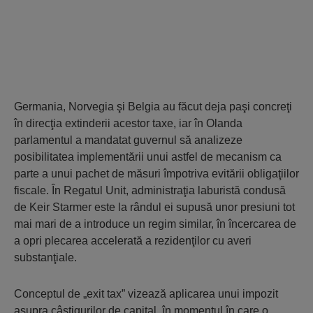
Germania, Norvegia şi Belgia au făcut deja paşi concreţi
în direcţia extinderii acestor taxe, iar în Olanda
parlamentul a mandatat guvernul să analizeze
posibilitatea implementării unui astfel de mecanism ca
parte a unui pachet de măsuri împotriva evitării obligaţiilor
fiscale. În Regatul Unit, administraţia laburistă condusă
de Keir Starmer este la rândul ei supusă unor presiuni tot
mai mari de a introduce un regim similar, în încercarea de
a opri plecarea accelerată a rezidenţilor cu averi
substanţiale.
Conceptul de „exit tax” vizează aplicarea unui impozit
asupra câştigurilor de capital, în momentul în care o