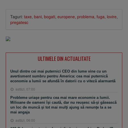
Taguri:
taxe
,
bani
,
bogati
,
europene
,
problema
,
fuga
,
lovire
,
pregatesc
ULTIMELE DIN ACTUALITATE
Unul dintre cei mai puternici CEO din lume vine cu un
avertisment sumbru pentru America: cea mai puternică
economie a lumii se afundă în datorii cu o viteză alarmantă
astăzi, 07:00
Probleme uriaşe pentru cea mai mare economie a lumii.
Milioane de oameni îşi caută, dar nu reuşesc să-şi găsească
un loc de muncă şi tot mai mulţi ajung să renunţe la a se
mai angaja
astăzi, 06:00