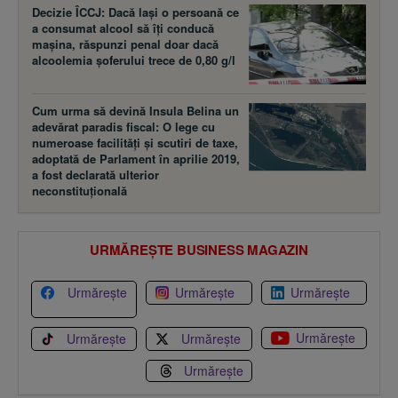
Decizie ÎCCJ: Dacă laşi o persoană ce
a consumat alcool să îţi conducă
maşina, răspunzi penal doar dacă
alcoolemia şoferului trece de 0,80 g/l
Cum urma să devină Insula Belina un
adevărat paradis fiscal: O lege cu
numeroase facilităţi şi scutiri de taxe,
adoptată de Parlament în aprilie 2019,
a fost declarată ulterior
neconstituţională
URMĂREȘTE BUSINESS MAGAZIN
Urmărește
Urmărește
Urmărește
Urmărește
Urmărește
Urmărește
Urmărește