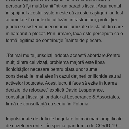
persoană îşi mută banii într-un paradis fiscal. Argumentul
în sprijinul acestui system este că aceste câştiguri, au fost
acumulate în contextul utilizării infrastructurii, protecţiei
juridice şi sistemului economic furnizate de statul din care
miliardarul a plecat. Prin urmare, taxa este percepută ca o
formă legitimă de contribuţie înainte de plecare.
„Tot mai multe jurisdicţii adoptă această abordare.Pentru
mulţi dintre cei vizaţi, problema majoră este lipsa
lichidităţilor necesare pentru plata unor sume
considerabile, mai ales în cazul deţinerilor ilichide sau al
activelor ipotecate. Acest lucru îi face să ezite în luarea
deciziei de relocare.” explică David Lesperance,
consultant fiscal şi fondator al Lesperance & Associates,
firmă de consultanţă cu sediul în Polonia.
Impulsionate de deficite bugetare tot mai mari, amplificate
de crizele recente – în special pandemia de COVID-19 –