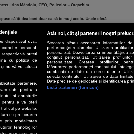
iness. Irina Măndoiu, CEO, Policolor – Orgachim
puse să îţi dea bani doar ca să te muţi acolo. Unele oferă
dențiale
Atât noi, cât și partenerii noștri preluc
 dispozitivul dvs.,
Stocarea și/sau accesarea informațiilor de
u caracter personal.
performanței reclamelor. Utilizarea profilurilo
personalizat. Dezvoltarea și îmbunătățirea serv
 respectiv vă puteți
conținut personalizat. Utilizarea profilurilor
VER STORY
LIDERI
ANALIZE
HI-TECH
MEET THE CEO
ina cu politica de
personalizate. Crearea profilurilor pentr
i și nu vă vor afecta
Măsurarea performanței conținutului. Înțelegere
combinații de date din surse diferite. Utiliz
uri utile
Servicii
selecta conținutul. Utilizarea de date limitat
Date precise de geolocație și identificarea prin
ublicitate partenere,
Listă parteneri (furnizori)
 Financiar
Politica de confidentialitate
Newsletter
ucram date pentru a
 Noi
Termeni si conditii
RSS
nutul si anunturile
t Redactie
About cookies
., pentru a va oferi
t Marketing
 traficul pe website.
atura cu prelucrarea
t Vanzari
te prin modalitatea
ente print
uturor Tehnologiilor
orii BM
a stocarea/accesarea