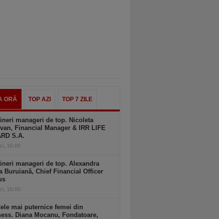
A ORĂ
TOP AZI
TOP 7 ZILE
ineri manageri de top. Nicoleta
van, Financial Manager & IRR LIFE
ARD S.A.
zi, 16:00
ineri manageri de top. Alexandra
a Buruiană, Chief Financial Officer
us
zi, 15:00
ele mai puternice femei din
ness. Diana Mocanu, Fondatoare,