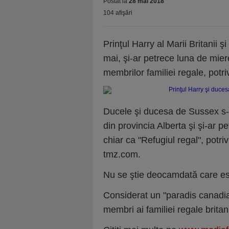
Postat la
28 mai 2018
104 afişări
Prinţul Harry al Marii Britanii
mai, şi-ar petrece luna de mier
membrilor familiei regale, potri
Ducele şi ducesa de Sussex s-
din provincia Alberta şi şi-ar 
chiar ca "Refugiul regal", potri
tmz.com.
Nu se ştie deocamdată care est
Considerat un "paradis canadia
membri ai familiei regale brita