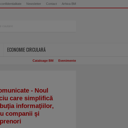
 confidentialitate
Newsletter
Contact
Arhiva BM
ECONOMIE CIRCULARĂ
Cataloage BM
Evenimente
omunicate - Noul
ciu care simplifică
ibuţia informaţiilor,
u companii şi
prenori