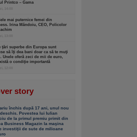
ul Printco – Gama
zi, 14:00
ele mai puternice femei din
ess. Irina Măndoiu, CEO, Policolor
gachim
zi, 13:00
 ţări superbe din Europa sunt
se să îţi dea bani doar ca să te muţi
. Unele oferă zeci de mii de euro,
xistă o condiţie importantă
zi, 12:00
ver story
ariu închis după 17 ani, unul nou
 deschis. Povestea lui Iulian
ciu de la primul premiu primit din
ea Business Magazin la maşina
e investiţii de sute de milioane
uro