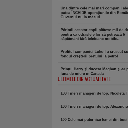
Una dintre cele mai mari companii ale
putea ÎNCHIDE operaţiunile din Româ
Guvernul nu ia măsuri
Părinţii acestor copii plătesc mii de d
pentru ca odraslele lor să petreacă 6
săptămâni fără telefoane mobile...
Profitul companiei Lukoil a crescut c
fondul creşterii preţului la petrol
Prinţul Harry şi ducesa Meghan şi-ar 
luna de miere în Canada
ULTIMELE DIN ACTUALITATE
100 Tineri manageri de top. Nicoleta
100 Tineri manageri de top. Alexandra
100 Cele mai puternice femei din bus