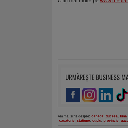
Citiţi mai multe pe
www.mediaf
URMĂREȘTE BUSINESS M
Am mai scris despre:
canada
,
ducesa
,
luna
casatorie
,
statiune
,
cuplu
,
provincie
,
gazd