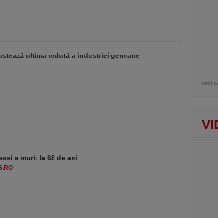
stează ultima redută a industriei germane
vezi c
VI
essi a murit la 68 de ani
S.RO