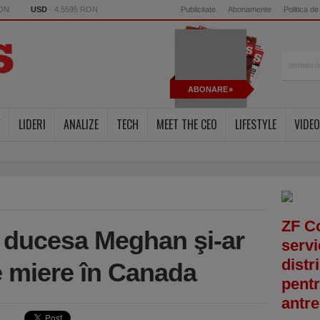
RON
USD
- 4.5595 RON
Publicitate
Abonamente
Politica de
ABONARE
Y
LIDERI
ANALIZE
TECH
MEET THE CEO
LIFESTYLE
VIDEO
ZF C
i ducesa Meghan şi-ar
servi
distr
e miere în Canada
pentr
antre