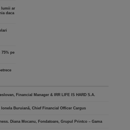
 lumii ar
nia daca
olari
u 75% pe
petrece
 Teslovan, Financial Manager & IRR LIFE IS HARD S.A.
 Ionela Buruiană, Chief Financial Officer Cargus
iness. Diana Mocanu, Fondatoare, Grupul Printco – Gama