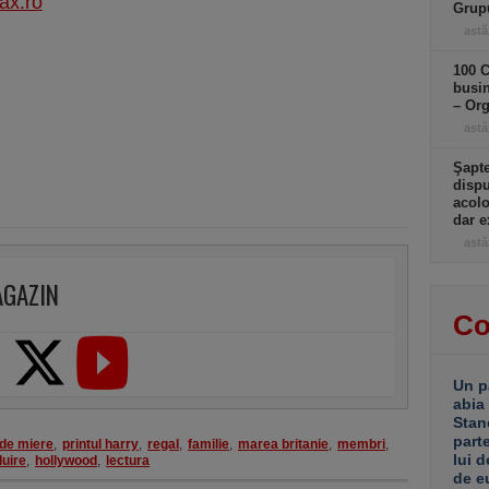
ax.ro
Grup
astă
100 C
busin
– Or
astă
Şapte
dispu
acolo
dar e
astă
AGAZIN
Co
Un p
abia
Stan
part
 de miere
,
printul harry
,
regal
,
familie
,
marea britanie
,
membri
,
lui d
uire
,
hollywood
,
lectura
de e