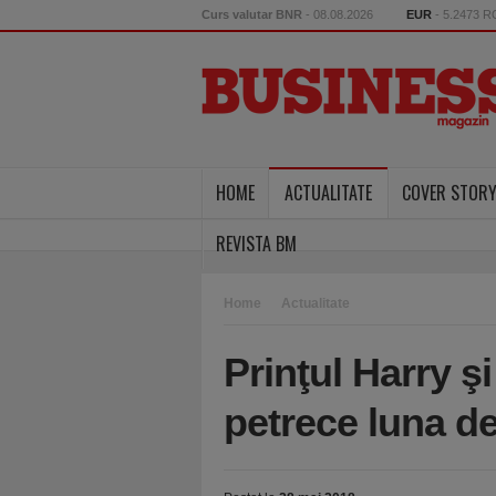
Curs valutar BNR
- 08.08.2026
EUR
- 5.2473 
HOME
ACTUALITATE
COVER STOR
REVISTA BM
Home
Actualitate
Prinţul Harry ş
petrece luna d