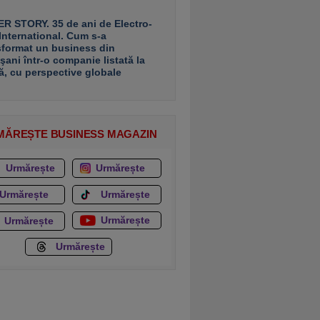
R STORY. 35 de ani de Electro-
 International. Cum s-a
sformat un business din
şani într-o companie listată la
ă, cu perspective globale
MĂREȘTE BUSINESS MAGAZIN
Urmărește
Urmărește
Urmărește
Urmărește
Urmărește
Urmărește
Urmărește