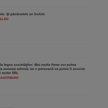
ste. Şi păcănelele se închid.
LL.RO
 la legea societăţilor: Mai multe firme vor putea
la aceeaşi adresă, iar o persoană va putea fi asociat
i multe SRL
USTITIEI.RO