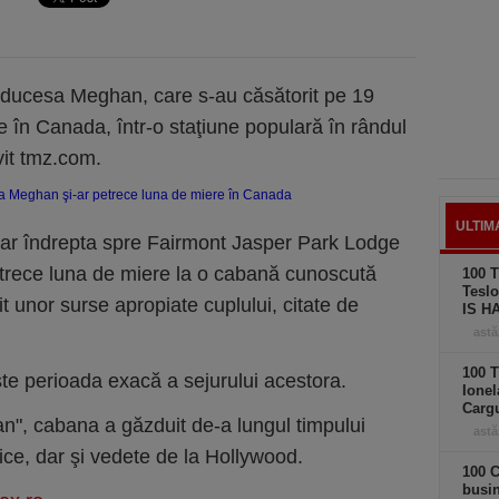
 şi ducesa Meghan, care s-au căsătorit pe 19
e în Canada, într-o staţiune populară în rândul
vit tmz.com.
ULTIM
ar îndrepta spre Fairmont Jasper Park Lodge
petrece luna de miere la o cabană cunoscută
100 T
Teslo
vit unor surse apropiate cuplului, citate de
IS H
astă
100 T
e perioada exacă a sejurului acestora.
Ionel
Carg
n", cabana a găzduit de-a lungul timpului
astă
nice, dar şi vedete de la Hollywood.
100 C
busi