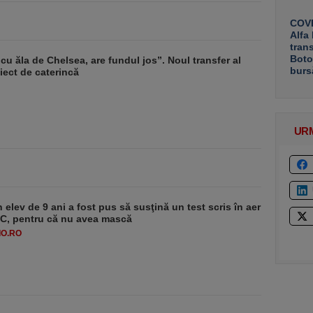
COVE
Alfa
tran
Boto
u ăla de Chelsea, are fundul jos”. Noul transfer al
burs
ect de caterincă
UR
 elev de 9 ani a fost pus să susţină un test scris în aer
-1°C, pentru că nu avea mască
O.RO