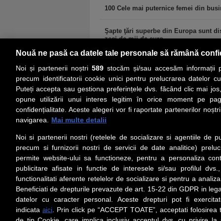
100 Cele mai puternice femei din bus
Şapte ţări superbe din Europa sunt dis
zeci de mii de euro,...
Nouă ne pasă ca datele tale personale să rămână confi
Noi și partenerii noștri
589
stocăm și/sau accesăm informații pe
precum identificatorii cookie unici pentru prelucrarea datelor c
Puteți accepta sau gestiona preferințele dvs. făcând clic mai jos,
PRIMA PAGINĂ
ACTUALITATE
CO
opune utilizării unui interes legitim în orice moment pe pag
confidențialitate. Aceste alegeri vor fi raportate partenerilor noștr
navigarea.
Mai multe detalii
Social
Link-
Noi si partenerii nostri (retelele de socializare si agentiile de p
Z
iarul
Urmareste-ne pe Facebook
precum si furnizorii nostri de servicii de date analitice) prel
Despre
permite website-ului sa functioneze, pentru a personaliza conti
Contac
publicitare afisate in functie de interesele si/sau profilul dvs
Contac
functionalitati aferente retelelor de socializare si pentru a analiza
Beneficiati de drepturile prevazute de art. 15-22 din GDPR in leg
Contac
datelor cu caracter personal. Aceste drepturi pot fi exercita
Abonam
indicata
. Prin click pe “ACCEPT TOATE”, acceptati folosirea t
aici
Redact
de tip Cookie, care implica inclusiv acceptul dvs. cu privire l