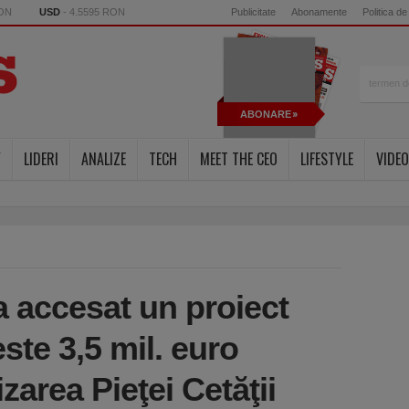
RON
USD
- 4.5595 RON
Publicitate
Abonamente
Politica de
ABONARE
Y
LIDERI
ANALIZE
TECH
MEET THE CEO
LIFESTYLE
VIDEO
a accesat un proiect
te 3,5 mil. euro
area Pieţei Cetăţii