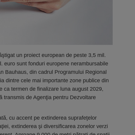
âştigat un proiect european de peste 3,5 mil.
il. euro sunt fonduri europene nerambursabile
 Bauhaus, din cadrul Programului Regional
a dintre cele mai importante zone publice din
are ca termen de finalizare luna august 2029,
să transmis de Agenţia pentru Dezvoltare
rată, cu accent pe extinderea suprafeţelor
ţiei, extinderea şi diversificarea zonelor verzi
erent. Aproape 9.000 de metri pătraţi de spaţii