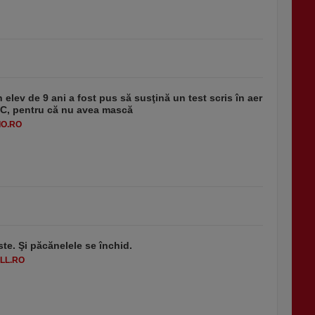
 elev de 9 ani a fost pus să susţină un test scris în aer
-1°C, pentru că nu avea mască
O.RO
ste. Şi păcănelele se închid.
LL.RO