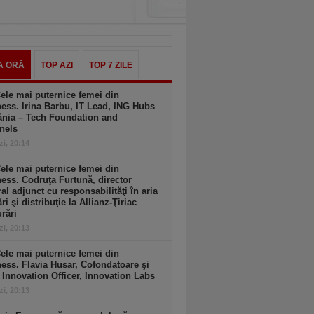
A ORĂ
TOP AZI
TOP 7 ZILE
ele mai puternice femei din
ess. Irina Barbu, IT Lead, ING Hubs
nia – Tech Foundation and
nels
zi, 20:14
ele mai puternice femei din
ess. Codruţa Furtună, director
al adjunct cu responsabilităţi în aria
ri şi distribuţie la Allianz-Ţiriac
rări
zi, 20:13
ele mai puternice femei din
ess. Flavia Husar, Cofondatoare şi
 Innovation Officer, Innovation Labs
zi, 20:13