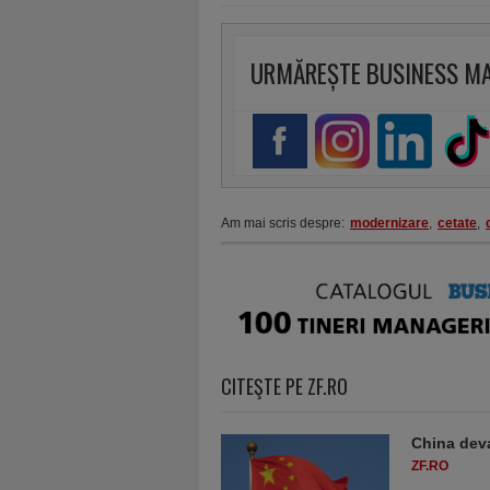
URMĂREȘTE BUSINESS M
Am mai scris despre:
modernizare
,
cetate
,
CITEŞTE PE ZF.RO
China deva
ZF.RO