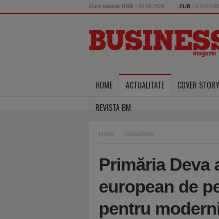
Curs valutar BNR
- 06.08.2026
EUR
- 5.2473 
HOME
ACTUALITATE
COVER STOR
REVISTA BM
Home
Actualitate
Primăria Deva 
european de pes
pentru moderniz