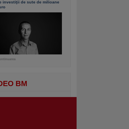
e investiţii de sute de milioane
uro
ontinuarea
DEO BM