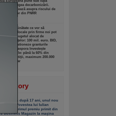
sia Europeană pune sub lupă
icările la legea decarbonizării.
lles avertizează asupra riscului de
ere a banilor din PNRR
zi, 19:17
ii din străinătate ce vor să
lte afaceri locale prin firme noi pot
 granturi. Bugetul alocat de
terul Finanţelor: 100 mil. euro. BID,
tată să gestioneze granturile
amului „Diaspora Investeşte
”. Granturile: până la 60% din
tul de investiţii, maximum 200.000
ro/beneficiar
zi, 19:16
ver story
ariu închis după 17 ani, unul nou
 deschis. Povestea lui Iulian
ciu de la primul premiu primit din
ea Business Magazin la maşina