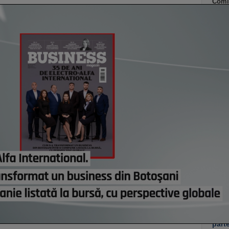
Comi
modif
Bruxe
pierd
astă
Român
dezvo
primi
Minis
manda
progr
Acasă
credi
de eu
astă
Co
Un p
abia
Stan
part