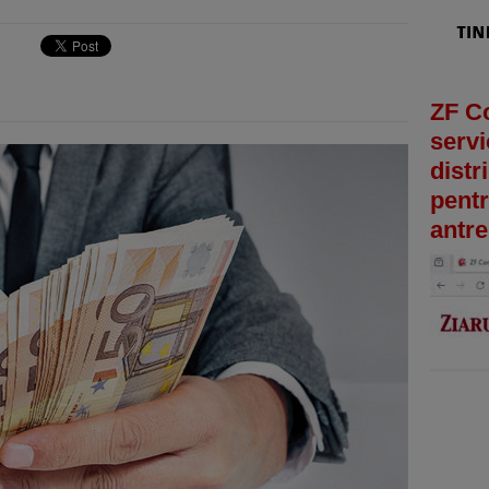
ZF C
servi
distr
pentr
antre