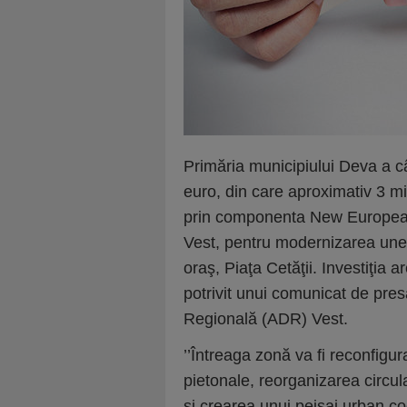
Primăria municipiului Deva a c
euro, din care aproximativ 3 m
prin componenta New European
Vest, pentru modernizarea unei
oraş, Piaţa Cetăţii. Investiţia 
potrivit unui comunicat de pre
Regională (ADR) Vest.
’’Întreaga zonă va fi reconfigu
pietonale, reorganizarea circula
şi crearea unui peisaj urban co