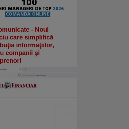
omunicate - Noul
ciu care simplifică
ibuţia informaţiilor,
u companii şi
prenori