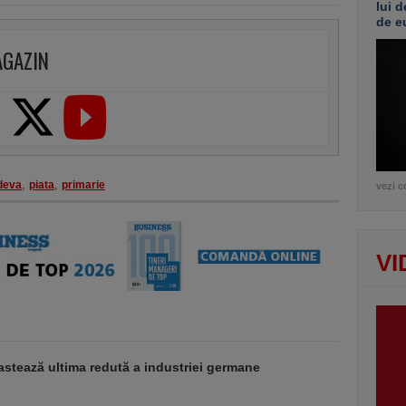
lui d
de e
AGAZIN
deva
,
piata
,
primarie
vezi c
VI
stează ultima redută a industriei germane