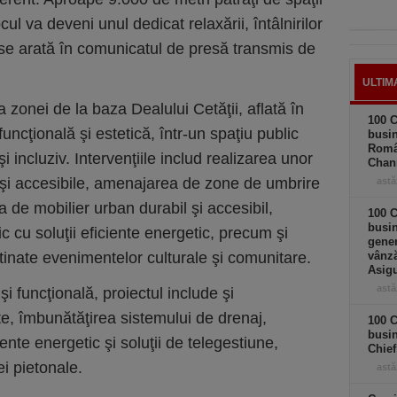
ocul va deveni unul dedicat relaxării, întâlnirilor
 se arată în comunicatul de presă transmis de
ULTIM
 zonei de la baza Dealului Cetăţii, aflată în
100 C
uncţională şi estetică, într-un spaţiu public
busin
Româ
 incluziv. Intervenţiile includ realizarea unor
Chan
 şi accesibile, amenajarea de zone de umbrire
astă
a de mobilier urban durabil şi accesibil,
100 C
busin
c cu soluţii eficiente energetic, precum şi
gener
tinate evenimentelor culturale şi comunitare.
vânză
Asigu
astă
 funcţională, proiectul include şi
e, îmbunătăţirea sistemului de drenaj,
100 C
busin
nte energetic şi soluţii de telegestiune,
Chief
ei pietonale.
astă