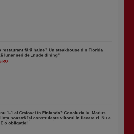
a restaurant fără haine? Un steakhouse din Florida
ă lunar seri de „nude dining”
S.RO
nu 1-1 al Craiovei în Finlanda? Concluzia lui Marius
iința noastră își construiește viitorul în fiecare zi. Nu e
 E o obligație!