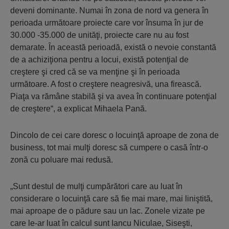
de­veni dominante. Numai în zona de nord va genera în
perioada următoare proiecte care vor însuma în jur de
30.000 -35.000 de uni­tăţi, proiecte care nu au fost
demarate. În această perioadă, există o nevoie constantă
de a achiziţiona pentru a locui, există po­ten­ţial de
creştere şi cred că se va menţine şi în pe­rioada
următoare. A fost o creştere neagre­sivă, una firească.
Piaţa va rămâne stabilă şi va avea în continuare potenţial
de creş­tere“, a explicat Mihaela Pană.
Dincolo de cei care doresc o locuinţă aproa­pe de zona de
business, tot mai mulţi do­resc să cumpere o casă într-o
zonă cu po­luare mai redusă.
„Sunt destul de mulţi cumpărători care au luat în
considerare o locuinţă care să fie mai ma­re, mai liniştită,
mai aproape de o pă­du­re sau un lac. Zonele vizate pe
care le-ar luat în cal­cul sunt Iancu Niculae, Siseşti,