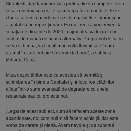
Străuleşti, Jan­darmeriei. Aici preferă fie să cum­pere te­ren
şi să construiască ei, fie să mear­gă în co­mu­nitate. Este
clar că această pan­demie a schim­bat vieţile tuturor şi ne-
a ajutat să ne repo­ziţionăm. Eu nu cred că vom reveni la
situa­ţia de dinainte de 2020, ma­joritatea va lucra în un
sistem de muncă de acasă alternativ. Programul de lucru
se va schim­ba, va fi mult mai multă flexibilitate în pro­
gramul în care trebuie să venim la birou“, a subliniat
Mihaela Pană.
Miza dezvoltărilor este ca acestea să per­mită şi
schimbarea în bine a Capitalei şi înlo­cui­rea clădirilor
aflate într-o stare avansată de degradare cu unele
restaurate sau cu proiecte noi.
„Legat de acest subiect, cum să re­facem aceste zone
abandonate, noi conti­nuăm să facem achiziţii, dar este
vorba de ce­rere şi ofertă. Avem nevoie şi de suportul