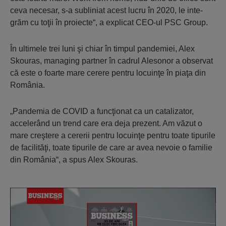
ceva ne­cesar, s-a subliniat acest lucru în 2020, le in­te­
grăm cu toţii în proiecte“, a explicat CEO-ul PSC Group.
În ultimele trei luni şi chiar în timpul pandemiei, Alex
Skouras, managing partner în cadrul Alesonor a observat
că este o foar­te mare cerere pentru locuinţe în piaţa din
România.
„Pandemia de COVID a funcţionat ca un catalizator,
accelerând un trend care era deja prezent. Am văzut o
mare creştere a ce­re­rii pentru locuinţe pentru toate tipurile
de fa­cilităţi, toate tipurile de care ar avea ne­voie o familie
din România“, a spus Alex Skouras.