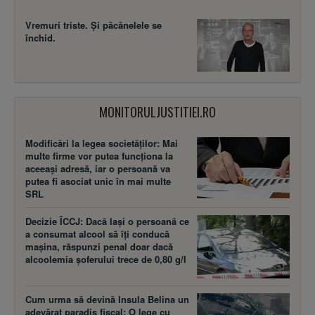
Vremuri triste. Şi păcănelele se
închid.
MONITORULJUSTITIEI.RO
Modificări la legea societăţilor: Mai
multe firme vor putea funcţiona la
aceeaşi adresă, iar o persoană va
putea fi asociat unic în mai multe
SRL
Decizie ÎCCJ: Dacă laşi o persoană ce
a consumat alcool să îţi conducă
maşina, răspunzi penal doar dacă
alcoolemia şoferului trece de 0,80 g/l
Cum urma să devină Insula Belina un
adevărat paradis fiscal: O lege cu