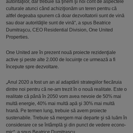
auto­rităţilor, dar trebuie să ţinem şi noi cont de aspectele
culturale atunci când achi­zi­ţio­năm un teren pentru că
altfel degeaba spu­nem că doar dezvoltatorii sunt de vină
sau doar au­torităţile sunt de vină“, a spus Beatrice
Dumitraşcu, CEO Residential Division, One United
Properties.
One United are în prezent nouă proiecte re­zidenţiale
active şi peste alte 2.000 de lo­cu­inţe ce urmează a fi
începute spre dezvoltare.
„Anul 2020 a fost un an al adaptării stra­te­giilor fiecăruia
dintre noi pentru că ne-am trezit în o nouă realitate. Este o
realitate că până în 2050 vom avea nevoie de 50% mai
multă energie, 40% mai multă apă şi 30% mai multă
hrană. Pe termen lung, trebuie să avem proiecte
sustenabile. Trebuie să mer­gem mai departe şi să luăm în
considerare ce se întâmplă şi din punct de vedere eco­no­
mic“, a spus Beatrice Dumitraşcu.