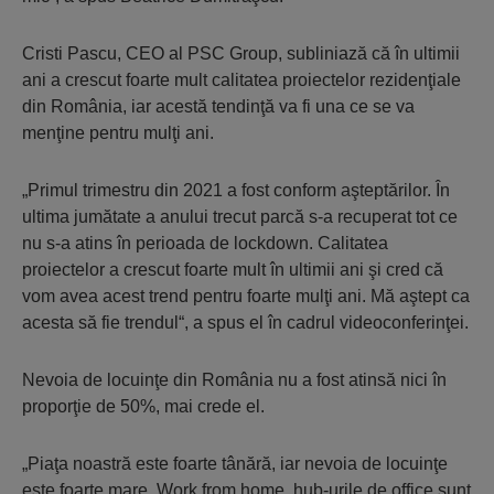
Cristi Pascu, CEO al PSC Group, subliniază că în ultimii
ani a crescut foarte mult calitatea proiectelor rezidenţiale
din România, iar acestă tendinţă va fi una ce se va
menţine pentru mulţi ani.
„Primul trimestru din 2021 a fost con­form aşteptărilor. În
ultima jumătate a anu­lui trecut parcă s-a recuperat tot ce
nu s-a atins în perioada de lockdown. Calitatea
proiectelor a crescut foarte mult în ultimii ani şi cred că
vom avea acest trend pentru foar­te mulţi ani. Mă aştept ca
acesta să fie tren­dul“, a spus el în cadrul videoconferinţei.
Nevoia de locuinţe din România nu a fost atinsă nici în
proporţie de 50%, mai crede el.
„Piaţa noastră este foarte tânără, iar ne­vo­ia de locuinţe
este foarte mare. Work from home, hub-urile de office sunt