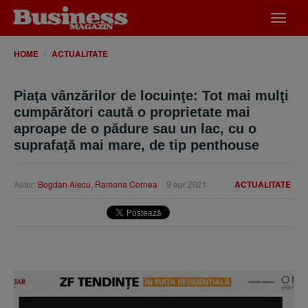
Desch
meniu
HOME
ACTUALITATE
Piaţa vânzărilor de locuinţe: Tot mai mulţi
cumpărători caută o proprietate mai
aproape de o pădure sau un lac, cu o
suprafaţă mai mare, de tip penthouse
Autor:
Bogdan Alecu
,
Ramona Cornea
9 apr 2021
ACTUALITATE