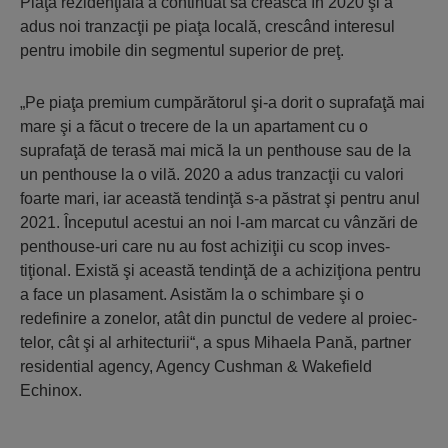
Piaţa rezidenţială a continuat să creas­că în 2020 şi a
adus noi tran­zacţii pe piaţa locală, cres­când interesul
pentru imobile din seg­mentul superior de preţ.
„Pe piaţa premium cumpărătorul şi-a do­rit o suprafaţă mai
mare şi a făcut o tre­cere de la un apartament cu o
suprafaţă de terasă mai mică la un penthouse sau de la
un pent­house la o vilă. 2020 a adus tranzacţii cu va­lori
foarte mari, iar această tendinţă s-a păs­trat şi pentru anul
2021. Începutul acestui an noi l-am marcat cu vânzări de
pent­house-uri care nu au fost achiziţii cu scop in­ves­
tiţional. Există şi acea­stă tendinţă de a achi­ziţiona pen­tru
a face un plasament. Asistăm la o schim­bare şi o
redefinire a zo­nelor, atât din punc­tul de ve­de­re al proiec­
telor, cât şi al arhi­tec­turii“, a spus Mihaela Pană, partner
resi­dential agen­cy, Agency Cushman & Wake­field
Echinox.