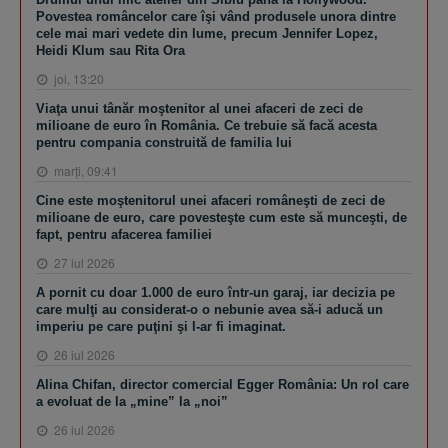
Povestea româncelor care îşi vând produsele unora dintre
cele mai mari vedete din lume, precum Jennifer Lopez,
Heidi Klum sau Rita Ora
joi, 13:20
Viaţa unui tânăr moştenitor al unei afaceri de zeci de
milioane de euro în România. Ce trebuie să facă acesta
pentru compania construită de familia lui
marţi, 09:41
Cine este moştenitorul unei afaceri româneşti de zeci de
milioane de euro, care povesteşte cum este să munceşti, de
fapt, pentru afacerea familiei
27 iul 2026
A pornit cu doar 1.000 de euro într-un garaj, iar decizia pe
care mulţi au considerat-o o nebunie avea să-i aducă un
imperiu pe care puţini şi l-ar fi imaginat.
26 iul 2026
Alina Chifan, director comercial Egger România: Un rol care
a evoluat de la „mine” la „noi”
26 iul 2026