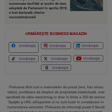
numeroase facilităţi şi scutiri de taxe,
adoptată de Parlament în aprilie 2019,
a fost declarată ulterior
neconstituţională
URMĂREȘTE BUSINESS MAGAZIN
Urmărește
Urmărește
Urmărește
Urmărește
Urmărește
Urmărește
Urmărește
Preluarea fără cost a materialelor de presă (text, foto si/sau
video), purtătoare de drepturi de proprietate intelectuală, este
aprobată de către www.bmag.ro doar în limita a 250 de semne.
Spaţiile şi URL-ul/hyperlink-ul nu sunt luate în considerare în
numerotarea semnelor. Preluarea de informaţii poate fi făcută
numai în acord cu termenii agreaţi şi menţionaţi in
această