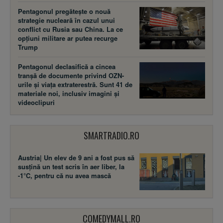
Pentagonul pregătește o nouă
strategie nucleară în cazul unui
conflict cu Rusia sau China. La ce
opțiuni militare ar putea recurge
Trump
Pentagonul declasifică a cincea
tranșă de documente privind OZN-
urile și viața extraterestră. Sunt 41 de
materiale noi, inclusiv imagini și
videoclipuri
SMARTRADIO.RO
Austria| Un elev de 9 ani a fost pus să
susţină un test scris în aer liber, la
-1°C, pentru că nu avea mască
COMEDYMALL.RO