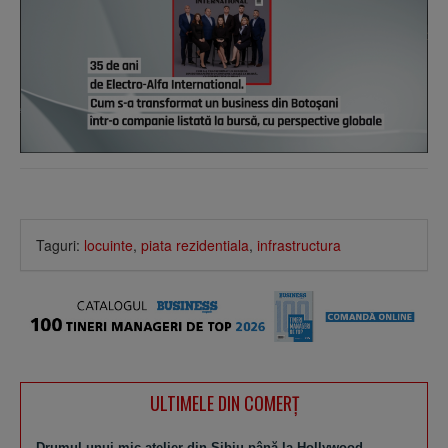
Taguri:
locuinte
,
piata rezidentiala
,
infrastructura
ULTIMELE DIN COMERȚ
Drumul unui mic atelier din Sibiu până la Hollywood.