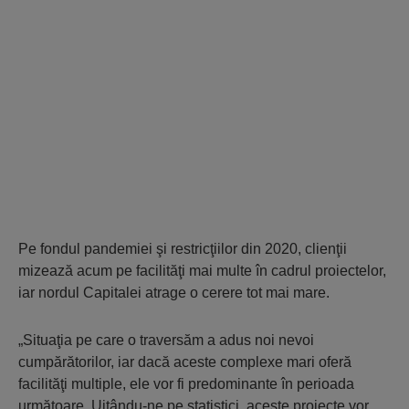
Pe fondul pandemiei şi restricţiilor din 2020, clienţii
mizează acum pe facilităţi mai multe în cadrul proiectelor,
iar nordul Capitalei atrage o cerere tot mai mare.
„Situaţia pe care o traversăm a adus noi nevoi
cumpărătorilor, iar dacă aceste com­ple­xe mari oferă
facilităţi multiple, ele vor fi pre­dominante în perioada
următoare. Uitân­du-ne pe statistici, aceste proiecte vor