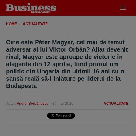
Desch
meniu
HOME
ACTUALITATE
Cine este Péter Magyar, cel mai de temut
adversar al lui Viktor Orbán? Aliat devenit
rival, Magyar este aproape de victorie în
alegerile din 12 aprilie, fiind primul om
politic din Ungaria din ultimii 16 ani cu o
şansă reală să-l înlăture pe liderul de la
Budapesta
Autor:
Andrei Şerbănescu
31 mar 2026
ACTUALITATE