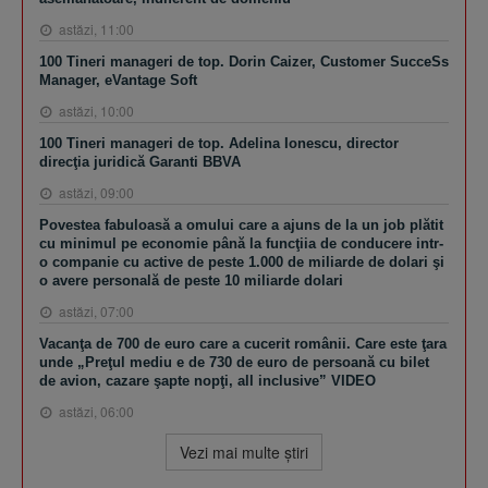
astăzi, 11:00
100 Tineri manageri de top. Dorin Caizer, Customer SucceSs
Manager, eVantage Soft
astăzi, 10:00
100 Tineri manageri de top. Adelina Ionescu, director
direcţia juridică Garanti BBVA
astăzi, 09:00
Povestea fabuloasă a omului care a ajuns de la un job plătit
cu minimul pe economie până la funcţiia de conducere intr-
o companie cu active de peste 1.000 de miliarde de dolari şi
o avere personală de peste 10 miliarde dolari
astăzi, 07:00
Vacanţa de 700 de euro care a cucerit românii. Care este ţara
unde „Preţul mediu e de 730 de euro de persoană cu bilet
de avion, cazare şapte nopţi, all inclusive” VIDEO
astăzi, 06:00
Vezi mai multe ştiri