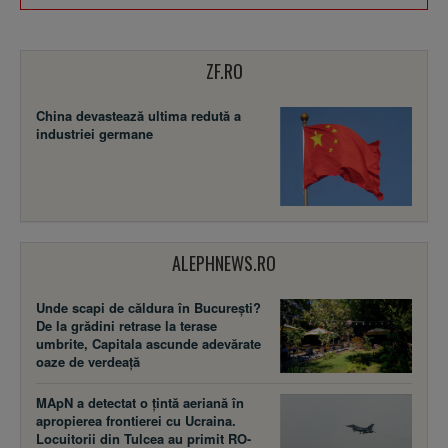
ZF.RO
China devastează ultima redută a
industriei germane
ALEPHNEWS.RO
Unde scapi de căldura în București?
De la grădini retrase la terase
umbrite, Capitala ascunde adevărate
oaze de verdeață
MApN a detectat o țintă aeriană în
apropierea frontierei cu Ucraina.
Locuitorii din Tulcea au primit RO-