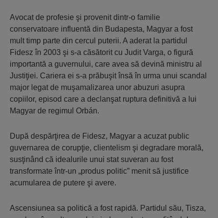
Avocat de profesie şi provenit dintr-o familie
conservatoare influentă din Budapesta, Magyar a fost
mult timp parte din cercul puterii. A aderat la partidul
Fidesz în 2003 şi s-a căsătorit cu Judit Varga, o figură
importantă a guvernului, care avea să devină ministru al
Justiţiei. Cariera ei s-a prăbuşit însă în urma unui scandal
major legat de muşamalizarea unor abuzuri asupra
copiilor, episod care a declanşat ruptura definitivă a lui
Magyar de regimul Orbán.
După despărţirea de Fidesz, Magyar a acuzat public
guvernarea de corupţie, clientelism şi degradare morală,
susţinând că idealurile unui stat suveran au fost
transformate într-un „produs politic” menit să justifice
acumularea de putere şi avere.
Ascensiunea sa politică a fost rapidă. Partidul său, Tisza,