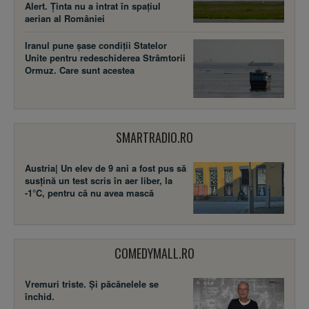
Alert. Ținta nu a intrat în spațiul
aerian al României
Iranul pune șase condiții Statelor
Unite pentru redeschiderea Strâmtorii
Ormuz. Care sunt acestea
SMARTRADIO.RO
Austria| Un elev de 9 ani a fost pus să
susţină un test scris în aer liber, la
-1°C, pentru că nu avea mască
COMEDYMALL.RO
Vremuri triste. Şi păcănelele se
închid.