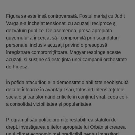
Figura sa este însă controversată. Fostul mariaj cu Judit
Varga s-a încheiat tensionat, cu acuzaţii reciproce şi
dezvăluiri publice. De asemenea, presa apropiată
guvernului a încercat să-l compromită prin scandaluri
personale, inclusiv acuzaţii privind o presupusă
înregistrare compromiţătoare. Magyar respinge aceste
acuzaţii şi susţine că este ţinta unei campanii orchestrate
de Fidesz.
În pofida atacurilor, el a demonstrat o abilitate neobişnuită
de a le întoarce în avantajul său, folosind intens reţelele
sociale şi transformând criticile în conţinut viral, ceea ce i-
a consolidat vizibilitatea şi popularitatea.
Programul său politic promite restabilirea statului de
drept, investigarea elitelor apropiate lui Orbán şi crearea
unui climat economic mai predictibil pentru investitori.