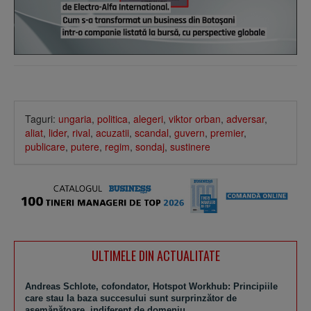
Taguri:
ungaria
,
politica
,
alegeri
,
viktor orban
,
adversar
,
aliat
,
lider
,
rival
,
acuzatii
,
scandal
,
guvern
,
premier
,
publicare
,
putere
,
regim
,
sondaj
,
sustinere
ULTIMELE DIN ACTUALITATE
Andreas Schlote, cofondator, Hotspot Workhub: Principiile
care stau la baza succesului sunt surprinzător de
asemănătoare, indiferent de domeniu