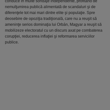
conduce în multe sondaje independente, profitând de
nemulţumirea publică alimentată de scandaluri şi de
diferenţele tot mai mari dintre elite şi populaţie. Spre
deosebire de opoziţia tradiţională, care nu a reuşit să
ameninţe serios dominaţia lui Orbán, Magyar a reuşit să
mobilizeze electoratul cu un discurs axat pe combaterea
corupţiei, reducerea inflaţiei şi reformarea serviciilor
publice.