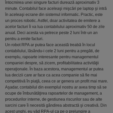
întocmirea unei singure facturi durează aproximativ 3
minute. Contabilul face aceleaşi mişcări pe laptop şi intră
în aceleaşi ecrane din sistemul informatic. Practic, este
un proces robotic. Astfel, doar activitatea de emitere a
acelor facturi îi va lua contabilului aproximativ 50 de zile
anual. Deci acesta va petrece peste 2 luni într-un an
pentru a emite facturi.
Un robot RPA ar putea face această treabă în locul
contabilului, lăsându-i cele 2 luni pentru a pregăti, de
exemplu, rapoarte interesante pentru managementul
companiei despre, să zicem, profitabilitatea activităţii
operaţionale. În baza acestora, managementul ar putea
lua decizii care ar face ca acea companie să fie mai
competitivă în piaţă, ceea ce ar genera un profit mai mare.
Aşadar, contabilul din exemplul nostru ar avea timp să se
ocupe de îmbunătăţirea rapoartelor de management, a
procedurilor interne, de gestiunea riscurilor sau de alte
sarcini care îi necesită gândirea abstractă şi creativă. Din
acest unghi, eu văd RPA-ul ca pe o prelungire a