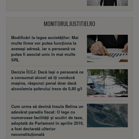
MONITORULJUSTITIEI.RO
Modificări la legea societăţilor: Mai
multe firme vor putea funcţiona la
aceeaşi adresă, iar o persoană va
putea fi asociat unic în mai multe
SRL
Decizie ÎCCJ: Dacă laşi o persoană ce
a consumat alcool să îţi conducă
maşina, răspunzi penal doar dacă
alcoolemia şoferului trece de 0,80 g/l
Cum urma să devină Insula Belina un
adevărat paradis fiscal: O lege cu
numeroase facilităţi şi scutiri de taxe,
adoptată de Parlament în aprilie 2019,
a fost declarată ulterior
neconstituţională