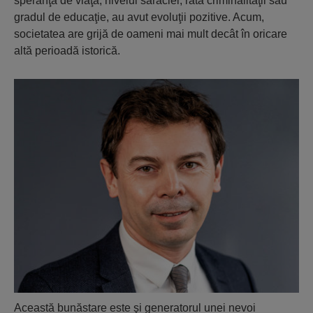
speranţa de viaţă, nivelul sărăciei, rata criminalităţii sau
gradul de educaţie, au avut evoluţii pozitive. Acum,
societatea are grijă de oameni mai mult decât în oricare
altă perioadă istorică.
Această bunăstare este şi generatorul unei nevoi