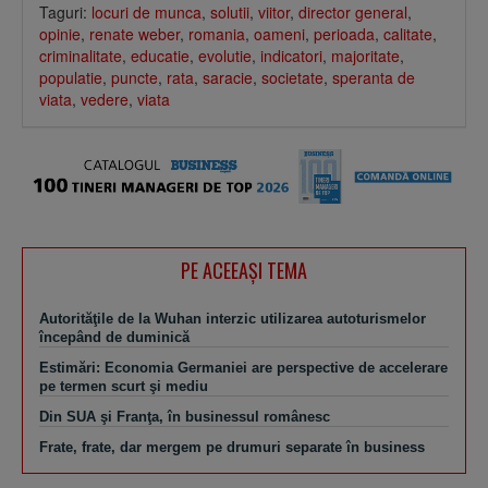
Taguri:
locuri de munca
,
solutii
,
viitor
,
director general
,
opinie
,
renate weber
,
romania
,
oameni
,
perioada
,
calitate
,
criminalitate
,
educatie
,
evolutie
,
indicatori
,
majoritate
,
populatie
,
puncte
,
rata
,
saracie
,
societate
,
speranta de
viata
,
vedere
,
viata
PE ACEEAŞI TEMA
Autorităţile de la Wuhan interzic utilizarea autoturismelor
începând de duminică
Estimări: Economia Germaniei are perspective de accelerare
pe termen scurt şi mediu
Din SUA şi Franţa, în businessul românesc
Frate, frate, dar mergem pe drumuri separate în business