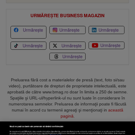
URMĂREȘTE BUSINESS MAGAZIN
Urmărește
Urmărește
Urmărește
Urmărește
Urmărește
Urmărește
Urmărește
Preluarea fără cost a materialelor de presă (text, foto si/sau
video), purtătoare de drepturi de proprietate intelectuală, este
aprobată de către www.bmag.ro doar în limita a 250 de semne.
Spaţiile şi URL-ul/hyperlink-ul nu sunt luate în considerare în
numerotarea semnelor. Preluarea de informaţii poate fi făcută
numai în acord cu termenii agreaţi şi menţionaţi in
această
pagină
.
Nouă ne pasă ca datele tale personale să rămână confidențiale
Noi și partenerii noștri
589
stocăm și/sau accesăm informații pe dispozitivul dvs., precum identificatorii cookie unici pentru prelucrarea datelor cu caracter personal. Puteți accepta
sau gestiona preferințele dvs. făcând clic mai jos, respectiv vă puteți opune utilizării unui interes legitim în orice moment pe pagina cu politica de confidențialitate. Aceste alegeri vor
fi raportate partenerilor noștri și nu vă vor afecta navigarea.
Mai multe detalii