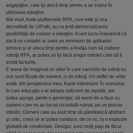
angajaţilor, care îşi alocă timp pentru a se instrui în
utilizarea roboţilor.
Mai mult, toate platformele RPA, cum este şi cea
dezvoltată de UiPath, au ca ţintă democratizarea
posibilităţii de codare a roboţilor. Acest lucru înseamnă că
dacă un contabil ar avea un minimum de aptitudini
tehnice şi ar aloca timp pentru a învăţa cum să codeze
roboţii RPA, ar putea să îşi facă singur robotul care să îi
emită facturile.
E lesne de imaginat un viitor în care sarcinile de rutină nu
mai sunt făcute de oameni, ci de roboţi. Un astfel de viitor
arată, din perspectiva mea, foarte interesant. În scenariul
în care educaţia s-ar adapta suficient de repede, am
putea ajunge, peste o generaţie, să avem de-a face cu
oameni care nu au lucrat niciodată rutinat, pe un proces
robotic. Oameni care au avut timp să gândească abstract
şi critic, ceea ce ar putea conduce, de ce nu, la o explozie
globală de creativitate. Desigur, sunt mulţi paşi de făcut