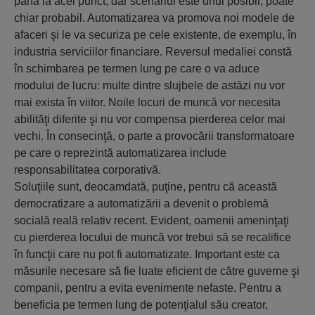
până la acel punct, dar scenariul este unul posibil, poate
chiar probabil. Automatizarea va promova noi modele de
afaceri şi le va securiza pe cele existente, de exemplu, în
industria serviciilor financiare. Reversul medaliei constă
în schimbarea pe termen lung pe care o va aduce
modului de lucru: multe dintre slujbele de astăzi nu vor
mai exista în viitor. Noile locuri de muncă vor necesita
abilităţi diferite şi nu vor compensa pierderea celor mai
vechi. În consecinţă, o parte a provocării transformatoare
pe care o reprezintă automatizarea include
responsabilitatea corporativă.
Soluţiile sunt, deocamdată, puţine, pentru că această
democratizare a automatizării a devenit o problemă
socială reală relativ recent. Evident, oamenii ameninţaţi
cu pierderea locului de muncă vor trebui să se recalifice
în funcţii care nu pot fi automatizate. Important este ca
măsurile necesare să fie luate eficient de către guverne şi
companii, pentru a evita evenimente nefaste. Pentru a
beneficia pe termen lung de potenţialul său creator,