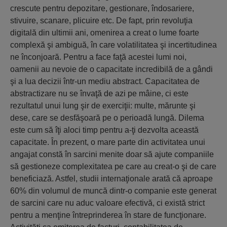
crescute pentru depozitare, gestionare, îndosariere,
stivuire, scanare, plicuire etc. De fapt, prin revoluţia
digitală din ultimii ani, omenirea a creat o lume foarte
complexă şi ambiguă, în care volatilitatea şi incertitudinea
ne înconjoară. Pentru a face faţă acestei lumi noi,
oamenii au nevoie de o capacitate incredibilă de a gândi
şi a lua decizii într-un mediu abstract. Capacitatea de
abstractizare nu se învaţă de azi pe mâine, ci este
rezultatul unui lung şir de exerciţii: multe, mărunte şi
dese, care se desfăşoară pe o perioadă lungă. Dilema
este cum să îţi aloci timp pentru a-ţi dezvolta această
capacitate. În prezent, o mare parte din activitatea unui
angajat constă în sarcini menite doar să ajute companiile
să gestioneze complexitatea pe care au creat-o şi de care
beneficiază. Astfel, studii internaţionale arată că aproape
60% din volumul de muncă dintr-o companie este generat
de sarcini care nu aduc valoare efectivă, ci există strict
pentru a menţine întreprinderea în stare de funcţionare.