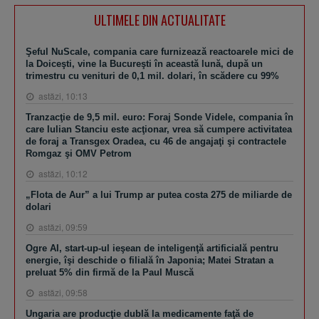
ULTIMELE DIN ACTUALITATE
Şeful NuScale, compania care furnizează reactoarele mici de
la Doiceşti, vine la Bucureşti în această lună, după un
trimestru cu venituri de 0,1 mil. dolari, în scădere cu 99%
astăzi, 10:13
Tranzacţie de 9,5 mil. euro: Foraj Sonde Videle, compania în
care Iulian Stanciu este acţionar, vrea să cumpere activitatea
de foraj a Transgex Oradea, cu 46 de angajaţi şi contractele
Romgaz şi OMV Petrom
astăzi, 10:12
„Flota de Aur” a lui Trump ar putea costa 275 de miliarde de
dolari
astăzi, 09:59
Ogre AI, start-up-ul ieşean de inteligenţă artificială pentru
energie, îşi deschide o filială în Japonia; Matei Stratan a
preluat 5% din firmă de la Paul Muscă
astăzi, 09:58
Ungaria are producţie dublă la medicamente faţă de