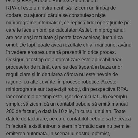
este şi RPA, Robotic Process Automation.
RPA-ul este un instrument, să-i zicem un limbaj de
codare, cu ajutorul căruia se construiesc nişte
miniprograme informatice, ce replică fidel operaţiunile pe
care le face un om, pe calculator. Astfel, miniprogramul
are aceleaşi rezultate şi poate face aceleaşi lucruri ca
omul. De fapt, poate avea rezultate chiar mai bune, având
în vedere eroarea umană prezentă în orice proces.
Desigur, acest tip de automatizare este aplicabil doar
proceselor de rutină, care se desfăşoară în baza unor
reguli clare şi în derularea cărora nu este nevoie de
raţiune, cu alte cuvinte, în procese robotice. Aceste
miniprograme sunt aşa-zişii roboţi, din perspectiva RPA.
Iar economia de timp este uşor de calculat. Un exemplu
simplu: să zicem că un contabil trebuie să emită manual
200 de facturi, o dată la 10 zile, în cursul unui an. Toate
datele de facturare, pe care contabilul trebuie să le treacă
în factură, există într-un sistem informatic care nu permite
emiterea automată. În scenariul nostru, optimist,