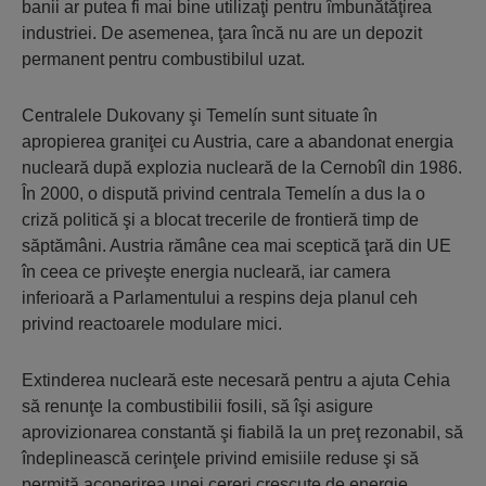
banii ar putea fi mai bine utilizaţi pentru îmbunătăţirea
industriei. De asemenea, ţara încă nu are un depozit
permanent pentru combustibilul uzat.
Centralele Dukovany şi Temelín sunt situate în
apropierea graniţei cu Austria, care a abandonat energia
nucleară după explozia nucleară de la Cernobîl din 1986.
În 2000, o dispută privind centrala Temelín a dus la o
criză politică şi a blocat trecerile de frontieră timp de
săptămâni. Austria rămâne cea mai sceptică ţară din UE
în ceea ce priveşte energia nucleară, iar camera
inferioară a Parlamentului a respins deja planul ceh
privind reactoarele modulare mici.
Extinderea nucleară este necesară pentru a ajuta Cehia
să renunţe la combustibilii fosili, să îşi asigure
aprovizionarea constantă şi fiabilă la un preţ rezonabil, să
îndeplinească cerinţele privind emisiile reduse şi să
permită acoperirea unei cereri crescute de energie