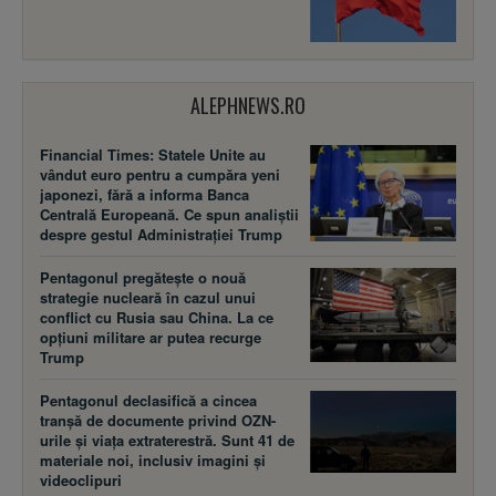
ALEPHNEWS.RO
Financial Times: Statele Unite au
vândut euro pentru a cumpăra yeni
japonezi, fără a informa Banca
Centrală Europeană. Ce spun analiștii
despre gestul Administrației Trump
Pentagonul pregătește o nouă
strategie nucleară în cazul unui
conflict cu Rusia sau China. La ce
opțiuni militare ar putea recurge
Trump
Pentagonul declasifică a cincea
tranșă de documente privind OZN-
urile și viața extraterestră. Sunt 41 de
materiale noi, inclusiv imagini și
videoclipuri