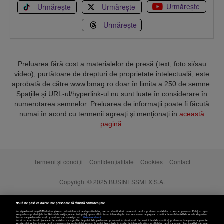
Urmărește
Urmărește
Urmărește
Urmărește
Preluarea fără cost a materialelor de presă (text, foto si/sau
video), purtătoare de drepturi de proprietate intelectuală, este
aprobată de către www.bmag.ro doar în limita a 250 de semne.
Spaţiile şi URL-ul/hyperlink-ul nu sunt luate în considerare în
numerotarea semnelor. Preluarea de informaţii poate fi făcută
numai în acord cu termenii agreaţi şi menţionaţi in
această
pagină
.
Termeni și condiții
Confidențialitate
Cookies
Contact
Copyright © 2025 BUSINESSMEX S.A.
Nouă ne pasă ca datele tale personale să rămână confidențiale
Noi și partenerii noștri
589
stocăm și/sau accesăm informații pe dispozitivul dvs., precum identificatorii cookie unici pentru prelucrarea datelor cu caracter personal. Puteți accepta
sau gestiona preferințele dvs. făcând clic mai jos, respectiv vă puteți opune utilizării unui interes legitim în orice moment pe pagina cu politica de confidențialitate. Aceste alegeri vor
fi raportate partenerilor noștri și nu vă vor afecta navigarea.
Mai multe detalii
Noi si partenerii nostri (retelele de socializare si agentiile de publicitate partenere, precum si furnizorii nostri de servicii de date analitice) prelucram date pentru a permite
website-ului sa functioneze, pentru a personaliza continutul si anunturile publicitare afisate in functie de interesele si/sau profilul dvs., pentru a va oferi functionalitati aferente