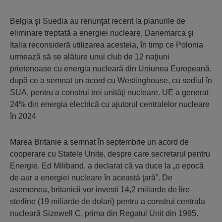
Belgia şi Suedia au renunţat recent la planurile de
eliminare treptată a energiei nucleare, Danemarca şi
Italia reconsideră utilizarea acesteia, în timp ce Polonia
urmează să se alăture unui club de 12 naţiuni
prietenoase cu energia nucleară din Uniunea Europeană,
după ce a semnat un acord cu Westinghouse, cu sediul în
SUA, pentru a construi trei unităţi nucleare. UE a generat
24% din energia electrică cu ajutorul centralelor nucleare
în 2024
Marea Britanie a semnat în septembrie un acord de
cooperare cu Statele Unite, despre care secretarul pentru
Energie, Ed Miliband, a declarat că va duce la „o epocă
de aur a energiei nucleare în această ţară”. De
asemenea, britanicii vor investi 14,2 miliarde de lire
sterline (19 miliarde de dolari) pentru a construi centrala
nucleară Sizewell C, prima din Regatul Unit din 1995.