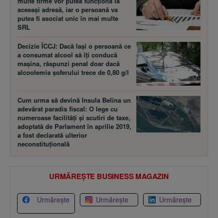
multe firme vor putea funcţiona la
aceeaşi adresă, iar o persoană va
putea fi asociat unic în mai multe
SRL
Decizie ÎCCJ: Dacă laşi o persoană ce
a consumat alcool să îţi conducă
maşina, răspunzi penal doar dacă
alcoolemia şoferului trece de 0,80 g/l
Cum urma să devină Insula Belina un
adevărat paradis fiscal: O lege cu
numeroase facilităţi şi scutiri de taxe,
adoptată de Parlament în aprilie 2019,
a fost declarată ulterior
neconstituţională
URMĂREȘTE BUSINESS MAGAZIN
Urmărește
Urmărește
Urmărește