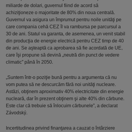
miliarde de dolari, guvernul fiind de acord să
achiziţioneze o majoritate de 80% din noua centrală.
Guvernul va asigura un împrumut pentru noile unităţi pe
care compania cehă CEZ îl va rambursa pe parcursul a
30 de ani. Statul va garanta, de asemenea, un venit stabil
din producţia de energie electrică pentru CEZ timp de 40
de ani. Se aşteaptă ca aprobarea să fie acordată de UE,
care îşi propune să devină „neutră din punct de vedere
climatic” până în 2050.
„Suntem într-o poziţie bună pentru a argumenta că nu
vom putea să ne descurcăm fără noi unităţi nucleare.
Astăzi, obţinem aproximativ 40% electricitate din energie
nucleară, dar în prezent obţinem şi alte 40% din cărbune.
Este clar că trebuie să înlocuim cărbunele”, a declarat
Závodský.
Incertitudinea privind finanţarea a cauzat o întârziere