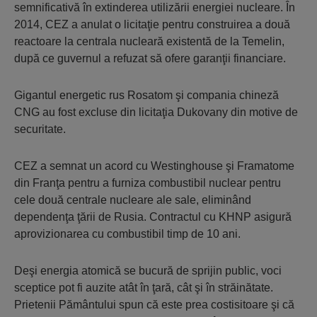
semnificativă în extinderea utilizării energiei nucleare. În
2014, CEZ a anulat o licitaţie pentru construirea a două
reactoare la centrala nucleară existentă de la Temelin,
după ce guvernul a refuzat să ofere garanţii financiare.
Gigantul energetic rus Rosatom şi compania chineză
CNG au fost excluse din licitaţia Dukovany din motive de
securitate.
CEZ a semnat un acord cu Westinghouse şi Framatome
din Franţa pentru a furniza combustibil nuclear pentru
cele două centrale nucleare ale sale, eliminând
dependenţa ţării de Rusia. Contractul cu KHNP asigură
aprovizionarea cu combustibil timp de 10 ani.
Deşi energia atomică se bucură de sprijin public, voci
sceptice pot fi auzite atât în ţară, cât şi în străinătate.
Prietenii Pământului spun că este prea costisitoare şi că