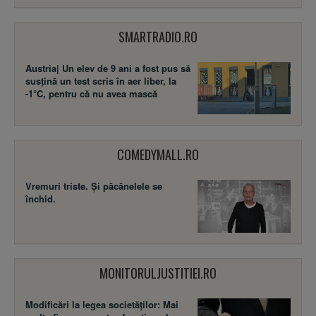
SMARTRADIO.RO
Austria| Un elev de 9 ani a fost pus să
susţină un test scris în aer liber, la
-1°C, pentru că nu avea mască
COMEDYMALL.RO
Vremuri triste. Şi păcănelele se
închid.
MONITORULJUSTITIEI.RO
Modificări la legea societăţilor: Mai