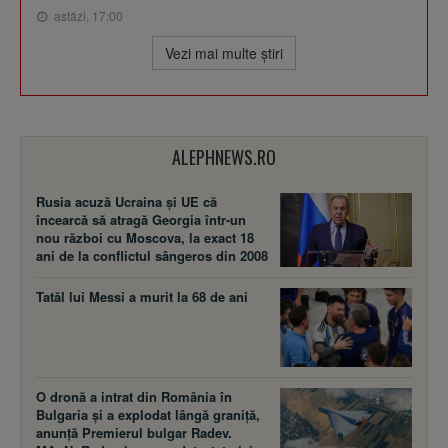
astăzi, 17:00
Vezi mai multe ştiri
ALEPHNEWS.RO
Rusia acuză Ucraina şi UE că
încearcă să atragă Georgia într-un
nou război cu Moscova, la exact 18
ani de la conflictul sângeros din 2008
Tatăl lui Messi a murit la 68 de ani
O dronă a intrat din România în
Bulgaria și a explodat lângă graniță,
anunță Premierul bulgar Radev.