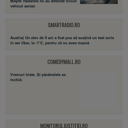
MApN: Radarele nu au detectat niciun
vehicul aerian
SMARTRADIO.RO
Austria| Un elev de 9 ani a fost pus să susţină un test scris
în aer liber, la -1°C, pentru că nu avea mască
COMEDYMALL.RO
Vremuri triste. Şi păcănelele se
închid.
MONITORULJUSTITIEI.RO