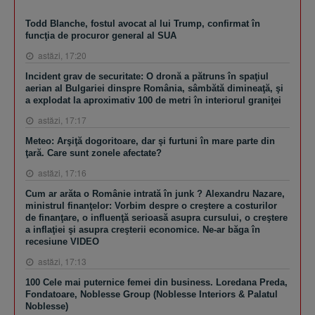
Todd Blanche, fostul avocat al lui Trump, confirmat în
funcţia de procuror general al SUA
astăzi, 17:20
Incident grav de securitate: O dronă a pătruns în spaţiul
aerian al Bulgariei dinspre România, sâmbătă dimineaţă, şi
a explodat la aproximativ 100 de metri în interiorul graniţei
astăzi, 17:17
Meteo: Arşiţă dogoritoare, dar şi furtuni în mare parte din
ţară. Care sunt zonele afectate?
astăzi, 17:16
Cum ar arăta o Românie intrată în junk ? Alexandru Nazare,
ministrul finanţelor: Vorbim despre o creştere a costurilor
de finanţare, o influenţă serioasă asupra cursului, o creştere
a inflaţiei şi asupra creşterii economice. Ne-ar băga în
recesiune VIDEO
astăzi, 17:13
100 Cele mai puternice femei din business. Loredana Preda,
Fondatoare, Noblesse Group (Noblesse Interiors & Palatul
Noblesse)