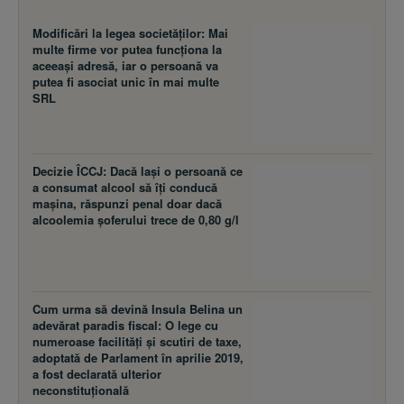
Modificări la legea societăţilor: Mai
multe firme vor putea funcţiona la
aceeaşi adresă, iar o persoană va
putea fi asociat unic în mai multe
SRL
Decizie ÎCCJ: Dacă laşi o persoană ce
a consumat alcool să îţi conducă
maşina, răspunzi penal doar dacă
alcoolemia şoferului trece de 0,80 g/l
Cum urma să devină Insula Belina un
adevărat paradis fiscal: O lege cu
numeroase facilităţi şi scutiri de taxe,
adoptată de Parlament în aprilie 2019,
a fost declarată ulterior
neconstituţională