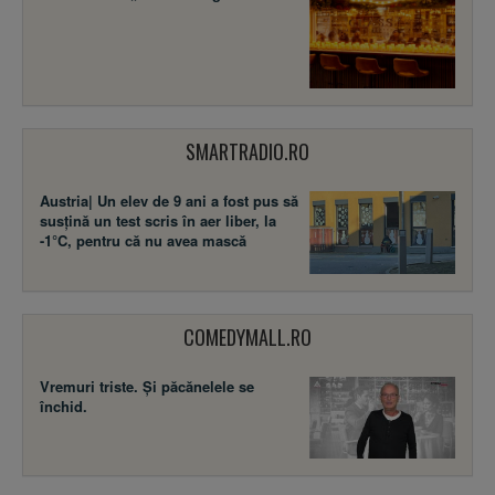
SMARTRADIO.RO
Austria| Un elev de 9 ani a fost pus să
susţină un test scris în aer liber, la
-1°C, pentru că nu avea mască
COMEDYMALL.RO
Vremuri triste. Şi păcănelele se
închid.