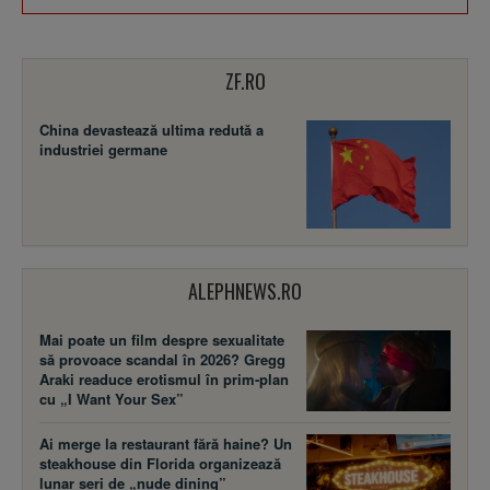
ZF.RO
China devastează ultima redută a
industriei germane
ALEPHNEWS.RO
Mai poate un film despre sexualitate
să provoace scandal în 2026? Gregg
Araki readuce erotismul în prim-plan
cu „I Want Your Sex”
Ai merge la restaurant fără haine? Un
steakhouse din Florida organizează
lunar seri de „nude dining”