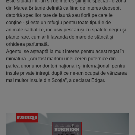
Este situată într-un sit de interes ştiinţific special - o zonă
din Marea Britanie definită ca fiind de interes deosebit
datorită speciilor rare de faună sau floră pe care le
conţine - şi este un refugiu pentru toate tipurile de
animale sălbatice, inclusiv pescăruşi cu spatele negru şi
plante rare, cum ar fi lavanda de mare de stâncă şi
orhideea parfumată.
Agentul se aşteaptă la mult interes pentru acest regat în
miniatură. „Am fost martorii unei cereri puternice din
partea unor unor doritori naţionali şi internaţionali pentru
insule private întregi, după ce ne-am ocupat de vânzarea
mai multor insule din Scoţia”, a declarat Edgar.