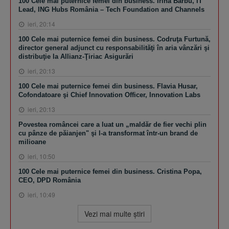
100 Cele mai puternice femei din business. Irina Barbu, IT
Lead, ING Hubs România – Tech Foundation and Channels
ieri, 20:14
100 Cele mai puternice femei din business. Codruţa Furtună,
director general adjunct cu responsabilităţi în aria vânzări şi
distribuţie la Allianz-Ţiriac Asigurări
ieri, 20:13
100 Cele mai puternice femei din business. Flavia Husar,
Cofondatoare şi Chief Innovation Officer, Innovation Labs
ieri, 20:13
Povestea româncei care a luat un „maldăr de fier vechi plin
cu pânze de păianjen" şi l-a transformat într-un brand de
milioane
ieri, 10:50
100 Cele mai puternice femei din business. Cristina Popa,
CEO, DPD România
ieri, 10:49
Vezi mai multe ştiri