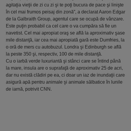
agitaţia vieţii de zi cu zi şi te poţi bucura de pace şi linişte
în cel mai frumos peisaj din zonă”, a declarat Aaron Edgar
de la Galbraith Group, agentul care se ocupă de vânzare.
Este puţin probabil ca cel care o va cumpăra să fie un
navetist. Cel mai apropiat oraş se află la aproximativ şase
mile distanţă, iar cea mai apropiată gară este Dumfries, la
o oră de mers cu autobuzul. Londra şi Edinburgh se află
la peste 350 şi, respectiv, 100 de mile distanţă.
Cu o iarbă verde luxuriantă şi stânci care se întind până
la mare, insula are o suprafaţă de aproximativ 25 de acri,
dar nu există clădiri pe ea, ci doar un iaz de inundaţii care
asigură apă pentru animale şi animale sălbatice în lunile
de iarnă, potrivit CNN.