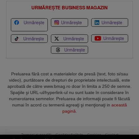
URMĂREȘTE BUSINESS MAGAZIN
Urmărește
Urmărește
Urmărește
Urmărește
Urmărește
Urmărește
Urmărește
Preluarea fără cost a materialelor de presă (text, foto si/sau
video), purtătoare de drepturi de proprietate intelectuală, este
aprobată de către www.bmag.ro doar în limita a 250 de semne.
Spaţiile şi URL-ul/hyperlink-ul nu sunt luate în considerare în
numerotarea semnelor. Preluarea de informaţii poate fi făcută
numai în acord cu termenii agreaţi şi menţionaţi in
această
pagină
.
Termeni și condiții
Confidențialitate
Cookies
Contact