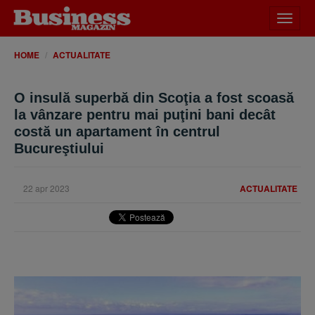
Desch
meniu
HOME
ACTUALITATE
O insulă superbă din Scoţia a fost scoasă
la vânzare pentru mai puţini bani decât
costă un apartament în centrul
Bucureştiului
22 apr 2023
ACTUALITATE