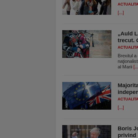
ACTUALIT
[...]
„Auld L
trecut.
ACTUALIT
Brexitul a
naţionalis
al Marii
[..
Majorita
indepen
ACTUALIT
[...]
Boris J
privind