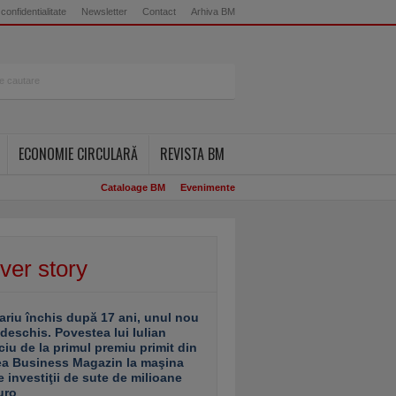
 confidentialitate
Newsletter
Contact
Arhiva BM
ECONOMIE CIRCULARĂ
REVISTA BM
Cataloage BM
Evenimente
ver story
ariu închis după 17 ani, unul nou
 deschis. Povestea lui Iulian
ciu de la primul premiu primit din
ea Business Magazin la maşina
e investiţii de sute de milioane
uro