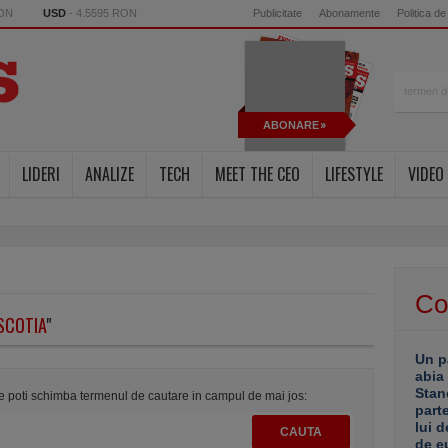
RON
USD
- 4.5595 RON
Publicitate
Abonamente
Politica de
ABONARE
LIDERI
ANALIZE
TECH
MEET THE CEO
LIFESTYLE
VIDEO
Co
SCOTIA
"
Un p
abia
Stan
te poti schimba termenul de cautare in campul de mai jos:
part
lui d
de e