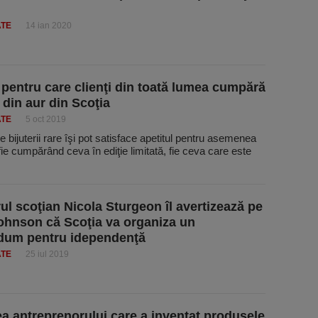
ATE
14 ian 2020
 pentru care clienţi din toată lumea cumpără
i din aur din Scoţia
ATE
5 oct 2019
e bijuterii rare îşi pot satisface apetitul pentru asemenea
fie cumpărând ceva în ediţie limitată, fie ceva care este
ul scoţian Nicola Sturgeon îl avertizează pe
ohnson că Scoţia va organiza un
dum pentru idependenţă
ATE
25 iul 2019
a antreprenorului care a inventat produsele