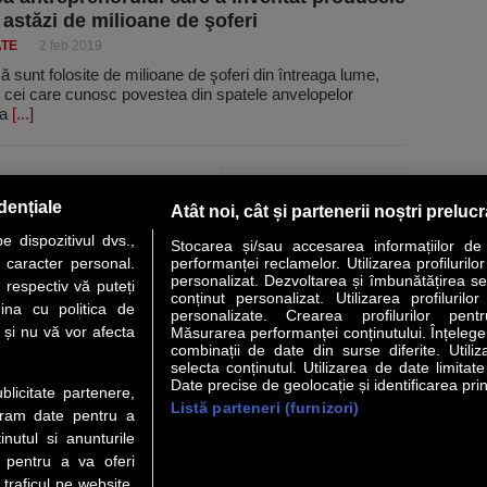
 astăzi de milioane de şoferi
ATE
2 feb 2019
ă sunt folosite de milioane de şoferi din întreaga lume,
t cei care cunosc povestea din spatele anvelopelor
 a
[...]
PAGINA URMĂTOARE »
dențiale
Atât noi, cât și partenerii noștri preluc
 dispozitivul dvs.,
Stocarea și/sau accesarea informațiilor de
u caracter personal.
performanței reclamelor. Utilizarea profilurilo
personalizat. Dezvoltarea și îmbunătățirea serv
 respectiv vă puteți
conținut personalizat. Utilizarea profilurilor
VER STORY
LIDERI
ANALIZE
HI-TECH
MEET THE CEO
ina cu politica de
personalizate. Crearea profilurilor pentr
i și nu vă vor afecta
Măsurarea performanței conținutului. Înțelegere
combinații de date din surse diferite. Utiliz
uri utile
Servicii
selecta conținutul. Utilizarea de date limitat
Date precise de geolocație și identificarea prin
ublicitate partenere,
Listă parteneri (furnizori)
Financiar
Politica de confidentialitate
Newsletter
ucram date pentru a
 Noi
Termeni si conditii
RSS
nutul si anunturile
t Redactie
About cookies
., pentru a va oferi
t Marketing
 traficul pe website.