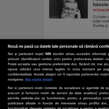
folosite
ACTUALIT
Cu toate c
puţini sun
Dunlop şi
Nouă ne pasă ca datele tale personale să rămână confi
Noi și partenerii noștri
589
stocăm și/sau accesăm informații pe
precum identificatorii cookie unici pentru prelucrarea datelor c
Puteți accepta sau gestiona preferințele dvs. făcând clic mai jos,
PRIMA PAGINĂ
ACTUALITATE
CO
opune utilizării unui interes legitim în orice moment pe pag
confidențialitate. Aceste alegeri vor fi raportate partenerilor noștr
navigarea.
Mai multe detalii
Social
Link-
Noi si partenerii nostri (retelele de socializare si agentiile de p
Z
iarul 
Urmareste-ne pe Facebook
precum si furnizorii nostri de servicii de date analitice) prel
Despre
permite website-ului sa functioneze, pentru a personaliza conti
Contac
publicitare afisate in functie de interesele si/sau profilul dvs
Contac
functionalitati aferente retelelor de socializare si pentru a analiza