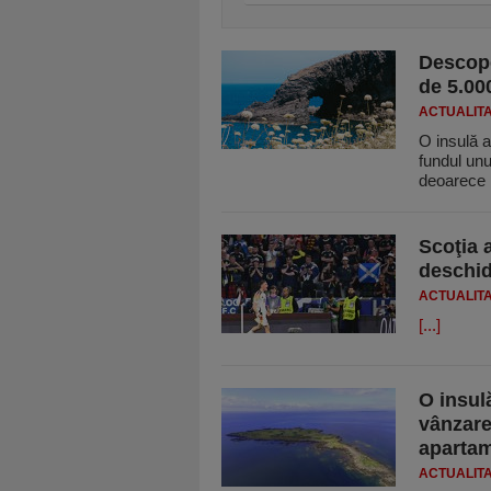
Descope
de 5.00
ACTUALIT
O insulă a
fundul unu
deoarece
Scoţia 
deschid
ACTUALIT
[...]
O insul
vânzare
apartam
ACTUALIT