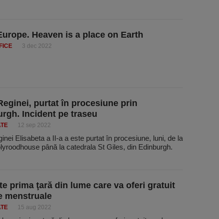
Europe. Heaven is a place on Earth
FICE
3 dec 2022
 Reginei, purtat în procesiune prin
rgh. Incident pe traseu
ATE
12 sep 2022
ginei Elisabeta a II-a a este purtat în procesiune, luni, de la
lyroodhouse până la catedrala St Giles, din Edinburgh.
te prima ţară din lume care va oferi gratuit
e menstruale
ATE
15 aug 2022