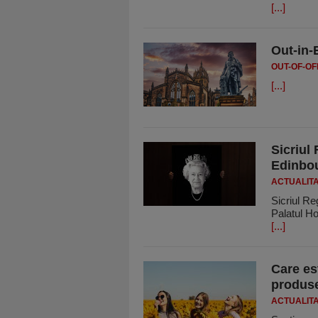
[...]
Out-in-
OUT-OF-OF
[...]
Sicriul
Edinbou
ACTUALIT
Sicriul Re
Palatul Ho
[...]
Care es
produs
ACTUALIT