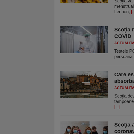
Scoţia va 
menstruale
Lennon,
[.
Scoţia 
COVID
ACTUALIT
Testele PC
persoană e
Care es
absorba
ACTUALIT
Scoţia dev
tampoane. 
[...]
Scoţia 
coronav