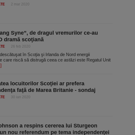
ATE
2 mar 2020
ang Syne”, de dragul vremurilor ce-au
 O dramă scoţiană
ATE
26 feb 2020
 descătuşat în Scoţia şi Irlanda de Nord energii
te care riscă să distrugă ceea ce astăzi este Regatul Unit
.]
tea locuitorilor Scoţiei ar prefera
denţa faţă de Marea Britanie - sondaj
ATE
30 ian 2020
ohnson a respins cererea lui Sturgeon
 un nou referendum pe tema independenţei