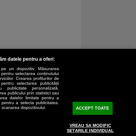
răm datele pentru a oferi:
 pe un dispozitiv. Măsurarea
r pentru selectarea conținutului
iciilor. Crearea profilurilor de
 pentru selectarea publicității
LIFESTYLE
SPECIAL
OPINII
u publicitate personalizată.
a publicului prin statistici sau
area datelor limitate pentru a
Revista Business Magazin
e pentru a selecta publicitatea.
 scanarea dispozitivului.
ACCEPT TOATE
Abonează-te şi primeşte revista acasă
saptămânal
VREAU SA MODIFIC
Discount:
15%
SETARILE INDIVIDUAL
Arhivă revistă