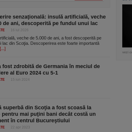
rire senzaţională: insulă artificială, veche
0 de ani, descoperită pe fundul unui lac
ATE
16 iul 2026
rtificială, veche de 5.000 de ani, a fost descoperită pe
i lac din Scoţia. Descoperirea este foarte importantă
[...]
vezi c
a fost zdrobită de Germania în meciul de
ere al Euro 2024 cu 5-1
ATE
15 iun 2024
ă superbă din Scoţia a fost scoasă la
 pentru mai puţini bani decât costă un
ent în centrul Bucureştiului
ATE
22 apr 2023