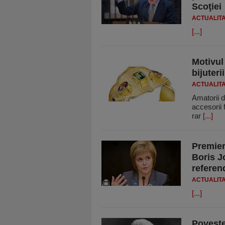
Scoţiei
ACTUALIT
[...]
Motivul
bijuteri
ACTUALIT
Amatorii d
accesorii 
rar
[...]
Premier
Boris J
referen
ACTUALIT
[...]
Poveste