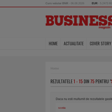
Curs valutar BNR
- 06.08.2026
EUR
- 5.2473 
HOME
ACTUALITATE
COVER STORY
Home
REZULTATELE
1 - 15
DIN
75
PENTRU "
Daca nu esti multumit de rezultatele gasi