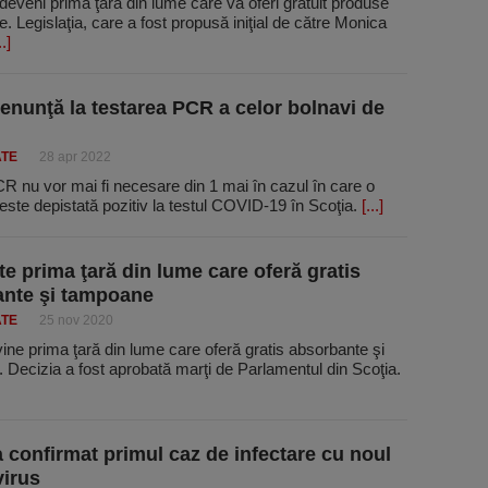
deveni prima ţară din lume care va oferi gratuit produse
. Legislaţia, care a fost propusă iniţial de către Monica
..]
renunţă la testarea PCR a celor bolnavi de
ATE
28 apr 2022
R nu vor mai fi necesare din 1 mai în cazul în care o
ste depistată pozitiv la testul COVID-19 în Scoţia.
[...]
te prima ţară din lume care oferă gratis
nte şi tampoane
ATE
25 nov 2020
ine prima ţară din lume care oferă gratis absorbante şi
Decizia a fost aprobată marţi de Parlamentul din Scoţia.
a confirmat primul caz de infectare cu noul
irus