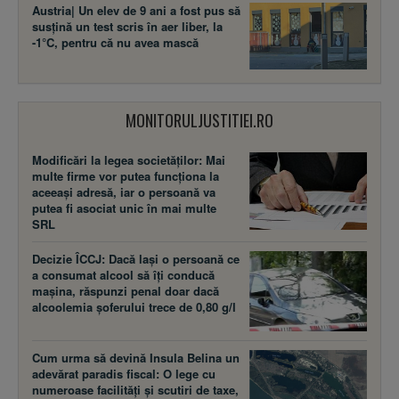
Austria| Un elev de 9 ani a fost pus să
susţină un test scris în aer liber, la
-1°C, pentru că nu avea mască
MONITORULJUSTITIEI.RO
Modificări la legea societăţilor: Mai
multe firme vor putea funcţiona la
aceeaşi adresă, iar o persoană va
putea fi asociat unic în mai multe
SRL
Decizie ÎCCJ: Dacă laşi o persoană ce
a consumat alcool să îţi conducă
maşina, răspunzi penal doar dacă
alcoolemia şoferului trece de 0,80 g/l
Cum urma să devină Insula Belina un
adevărat paradis fiscal: O lege cu
numeroase facilităţi şi scutiri de taxe,