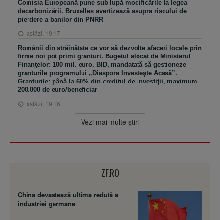
Comisia Europeană pune sub lupă modificările la legea
decarbonizării. Bruxelles avertizează asupra riscului de
pierdere a banilor din PNRR
astăzi, 19:17
Românii din străinătate ce vor să dezvolte afaceri locale prin
firme noi pot primi granturi. Bugetul alocat de Ministerul
Finanţelor: 100 mil. euro. BID, mandatată să gestioneze
granturile programului „Diaspora Investeşte Acasă”.
Granturile: până la 60% din creditul de investiţii, maximum
200.000 de euro/beneficiar
astăzi, 19:16
Vezi mai multe ştiri
ZF.RO
China devastează ultima redută a
industriei germane