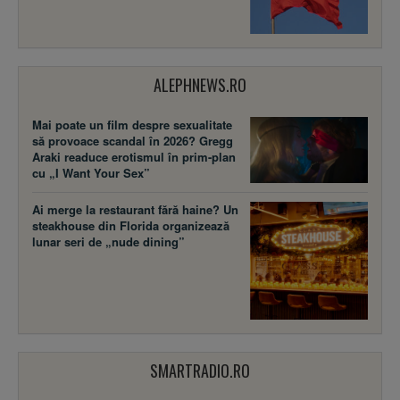
ALEPHNEWS.RO
Mai poate un film despre sexualitate
să provoace scandal în 2026? Gregg
Araki readuce erotismul în prim-plan
cu „I Want Your Sex”
Ai merge la restaurant fără haine? Un
steakhouse din Florida organizează
lunar seri de „nude dining”
SMARTRADIO.RO