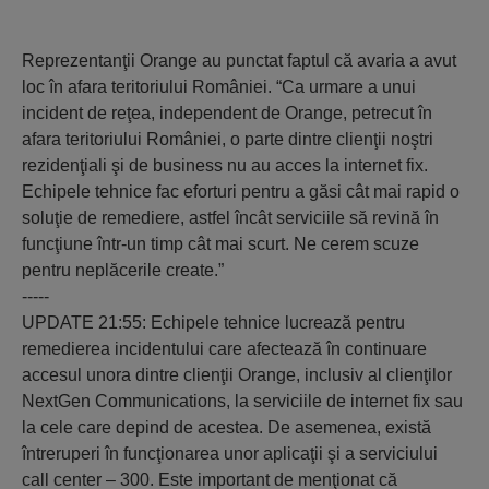
Reprezentanţii Orange au punctat faptul că avaria a avut
loc în afara teritoriului României. “Ca urmare a unui
incident de reţea, independent de Orange, petrecut în
afara teritoriului României, o parte dintre clienţii noştri
rezidenţiali şi de business nu au acces la internet fix.
Echipele tehnice fac eforturi pentru a găsi cât mai rapid o
soluţie de remediere, astfel încât serviciile să revină în
funcţiune într-un timp cât mai scurt. Ne cerem scuze
pentru neplăcerile create.”
-----
UPDATE 21:55: Echipele tehnice lucrează pentru
remedierea incidentului care afectează în continuare
accesul unora dintre clienţii Orange, inclusiv al clienţilor
NextGen Communications, la serviciile de internet fix sau
la cele care depind de acestea. De asemenea, există
întreruperi în funcţionarea unor aplicaţii şi a serviciului
call center – 300. Este important de menţionat că