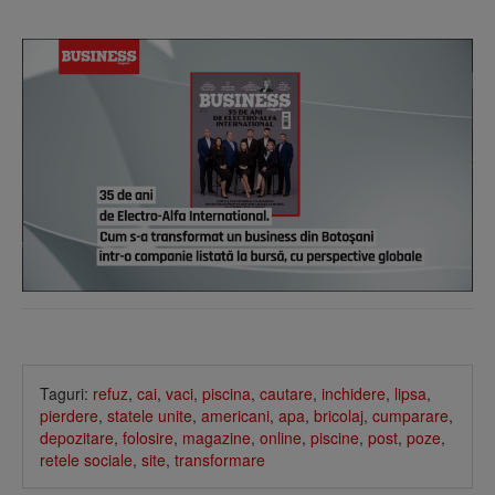
Taguri:
refuz
,
cai
,
vaci
,
piscina
,
cautare
,
inchidere
,
lipsa
,
pierdere
,
statele unite
,
americani
,
apa
,
bricolaj
,
cumparare
,
depozitare
,
folosire
,
magazine
,
online
,
piscine
,
post
,
poze
,
retele sociale
,
site
,
transformare