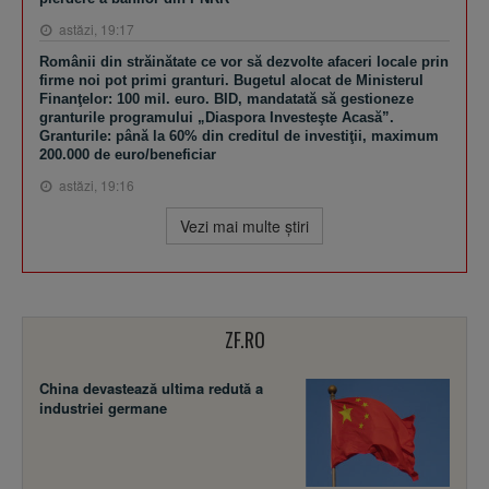
astăzi, 19:17
Românii din străinătate ce vor să dezvolte afaceri locale prin
firme noi pot primi granturi. Bugetul alocat de Ministerul
Finanţelor: 100 mil. euro. BID, mandatată să gestioneze
granturile programului „Diaspora Investeşte Acasă”.
Granturile: până la 60% din creditul de investiţii, maximum
200.000 de euro/beneficiar
astăzi, 19:16
Vezi mai multe ştiri
ZF.RO
China devastează ultima redută a
industriei germane