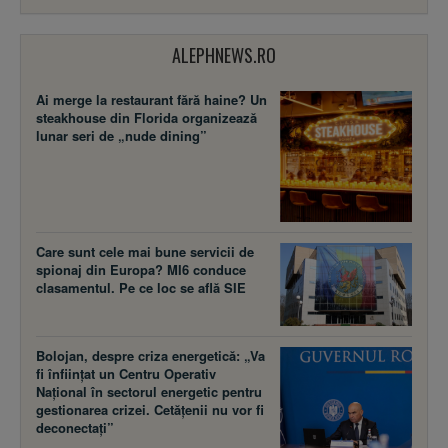
ALEPHNEWS.RO
Ai merge la restaurant fără haine? Un
steakhouse din Florida organizează
lunar seri de „nude dining”
Care sunt cele mai bune servicii de
spionaj din Europa? MI6 conduce
clasamentul. Pe ce loc se află SIE
Bolojan, despre criza energetică: „Va
fi înființat un Centru Operativ
Național în sectorul energetic pentru
gestionarea crizei. Cetățenii nu vor fi
deconectați”