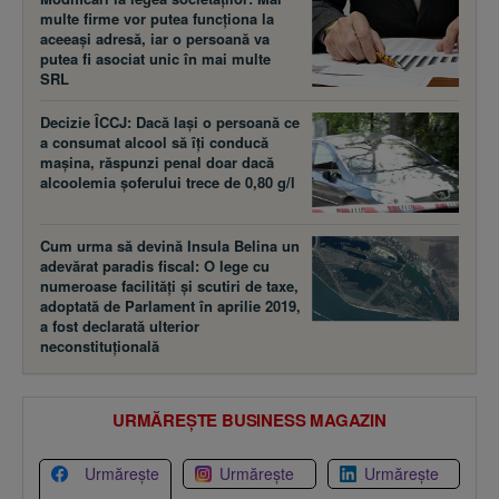
multe firme vor putea funcţiona la
aceeaşi adresă, iar o persoană va
putea fi asociat unic în mai multe
SRL
Decizie ÎCCJ: Dacă laşi o persoană ce
a consumat alcool să îţi conducă
maşina, răspunzi penal doar dacă
alcoolemia şoferului trece de 0,80 g/l
Cum urma să devină Insula Belina un
adevărat paradis fiscal: O lege cu
numeroase facilităţi şi scutiri de taxe,
adoptată de Parlament în aprilie 2019,
a fost declarată ulterior
neconstituţională
URMĂREȘTE BUSINESS MAGAZIN
Urmărește
Urmărește
Urmărește