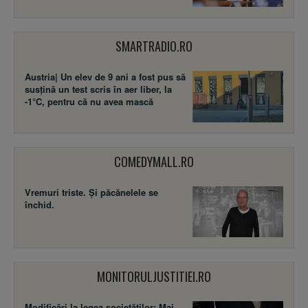
SMARTRADIO.RO
Austria| Un elev de 9 ani a fost pus să
susţină un test scris în aer liber, la
-1°C, pentru că nu avea mască
COMEDYMALL.RO
Vremuri triste. Şi păcănelele se
închid.
MONITORULJUSTITIEI.RO
Modificări la legea societăţilor: Mai