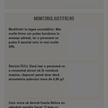
MONITORULJUSTITIEI.RO
Modificări la legea societăţilor: Mai
multe firme vor putea funcţiona la
aceeaşi adresă, iar o persoană va
putea fi asociat unic în mai multe
SRL
Decizie ÎCCJ: Dacă laşi o persoană ce
a consumat alcool să îţi conducă
maşina, răspunzi penal doar dacă
alcoolemia şoferului trece de 0,80 g/l
Cum urma să devină Insula Belina un
adevărat paradis fiscal: O lege cu