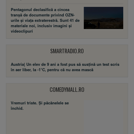
Pentagonul declasifică a cincea
tranșă de documente privind OZN-
urile și viața extraterestră. Sunt 41 de
materiale noi, inclusiv imagini și
videoclipuri
SMARTRADIO.RO
Austria| Un elev de 9 ani a fost pus să susţină un test scris
în aer liber, la -1°C, pentru că nu avea mască
COMEDYMALL.RO
Vremuri triste. Şi păcănelele se
închid.