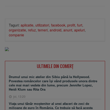
Taguri:
aplicatie
,
utilizatori
,
facebook
,
profit
,
furt
,
organizatie
,
refuz
,
temeri
,
android
,
anunt
,
apeluri
,
companie
ULTIMELE DIN COMERȚ
Drumul unui mic atelier din Sibiu până la Hollywood.
Povestea româncelor care îşi vând produsele unora dintre
cele mai mari vedete din lume, precum Jennifer Lopez,
Heidi Klum sau Rita Ora
joi, 13:20
Viaţa unui tânăr moştenitor al unei afaceri de zeci de
milioane de euro în România. Ce trebuie să facă acesta