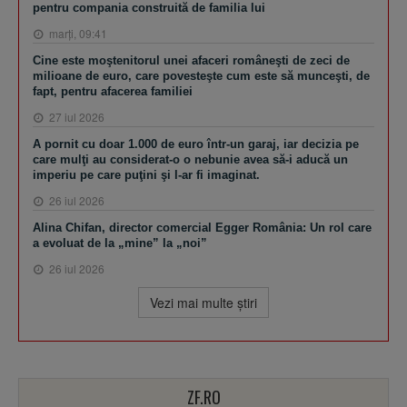
pentru compania construită de familia lui
marţi, 09:41
Cine este moştenitorul unei afaceri româneşti de zeci de
milioane de euro, care povesteşte cum este să munceşti, de
fapt, pentru afacerea familiei
27 iul 2026
A pornit cu doar 1.000 de euro într-un garaj, iar decizia pe
care mulţi au considerat-o o nebunie avea să-i aducă un
imperiu pe care puţini şi l-ar fi imaginat.
26 iul 2026
Alina Chifan, director comercial Egger România: Un rol care
a evoluat de la „mine” la „noi”
26 iul 2026
Vezi mai multe ştiri
ZF.RO