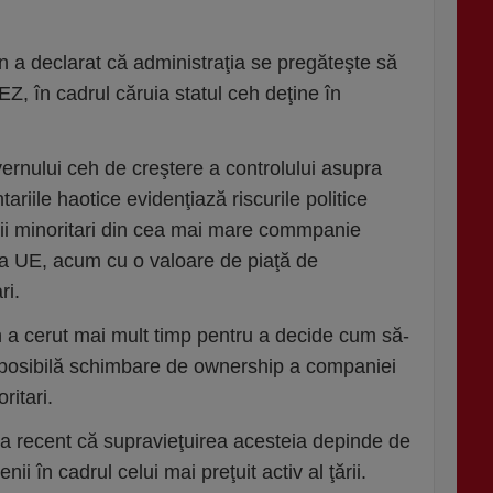
n a declarat că administraţia se pregă­teşte să
EZ, în cadrul căruia statul ceh deţine în
­vernului ceh de creştere a controlului asupra
ariile haotice evidenţiază riscurile politice
orii minoritari din cea mai mare commpanie
ă a UE, acum cu o valoare de piaţă de
ri.
h a cerut mai mult timp pentru a decide cum să-
 o posibilă schimbare de ownership a companiei
ritari.
ra recent că supravieţuirea acesteia depinde de
enii în cadrul celui mai preţuit activ al ţării.