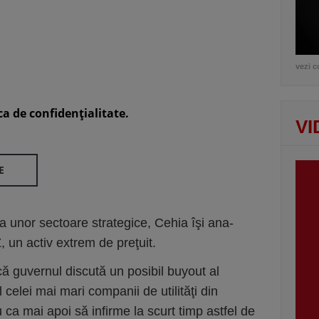
vezi c
ca de confidenţialitate.
VI
E
a unor sectoare strategice, Cehia îşi ana­
, un activ extrem de preţuit.
ă guvernul discută un posibil buyout al
ul celei mai mari companii de utilităţi din
ca mai apoi să infirme la scurt timp astfel de