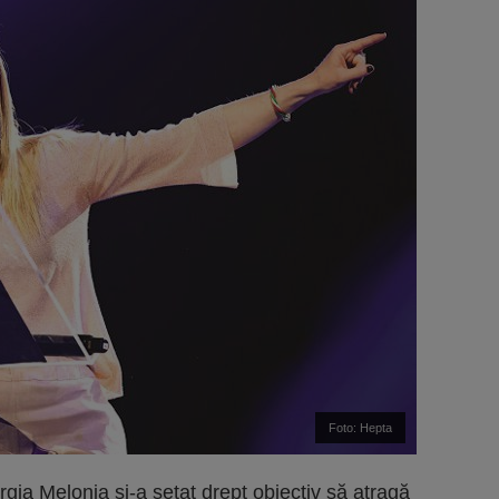
Foto: Hepta
gia Melonia şi-a setat drept obiectiv să atragă