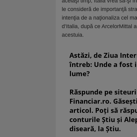
acelaşi timp, Italia vrea să-şi 
le consideră de impor­tan­ţă str
intenţia de a naţio­naliza cel ma
d’Italia, după ce ArcelorMittal a
acestuia.
Astăzi, de Ziua Inte
întreb: Unde a fost 
lume?
Răspunde pe siteuri
Financiar.ro. Găsești
articol. Poți să răsp
conturile Știu și Al
diseară, la Știu.