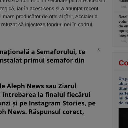
întărească controlul în sectoare pe care aceasta
succe
ieri,
ategică, iar în acest sens şi-a anunţat recent
i mare producător de oţel al ţării, Acciaierie
Retai
volu
 refuzat să injecte­ze fonduri noi în cadrul
de e
opreş
magaz
ieri,
X
rnațională a Semaforului, te
instalat primul semafor din
Co
Un p
abia
le Aleph News sau Ziarul
Stan
 întrebarea la finalul fiecărui
part
lui d
unzi și pe Instagram Stories, pe
de e
eph News. Răspunsul corect,