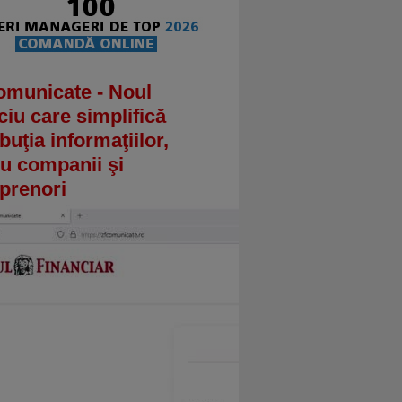
omunicate - Noul
ciu care simplifică
ibuţia informaţiilor,
u companii şi
prenori