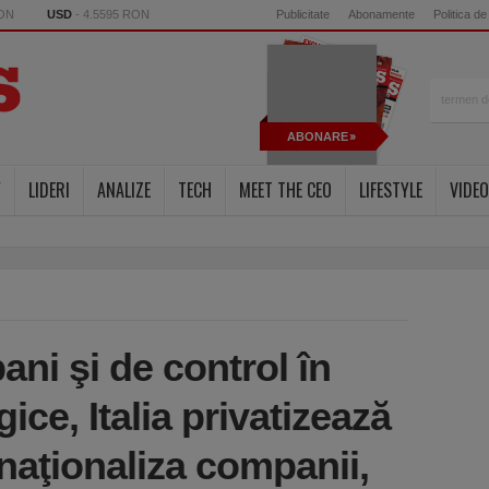
RON
USD
- 4.5595 RON
Publicitate
Abonamente
Politica de
ABONARE
Y
LIDERI
ANALIZE
TECH
MEET THE CEO
LIFESTYLE
VIDEO
ani şi de control în
ice, Italia privatizează
naţionaliza companii,