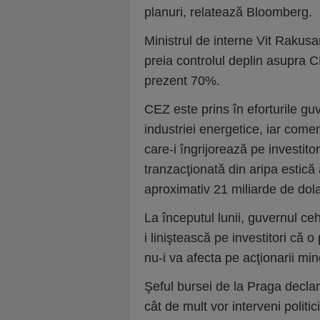
planuri, relatează Bloomberg.
Ministrul de interne Vit Rakusa
preia controlul deplin asupra C
prezent 70%.
CEZ este prins în eforturile gu
industriei energetice, iar coment
care-i îngrijorează pe investit
tranzacţionată din aripa estic
aproximativ 21 miliarde de dola
La începutul lunii, guvernul ce
i liniştească pe investitori că
nu-i va afecta pe acţionarii mino
Şeful bursei de la Praga decla
cât de mult vor interveni politici