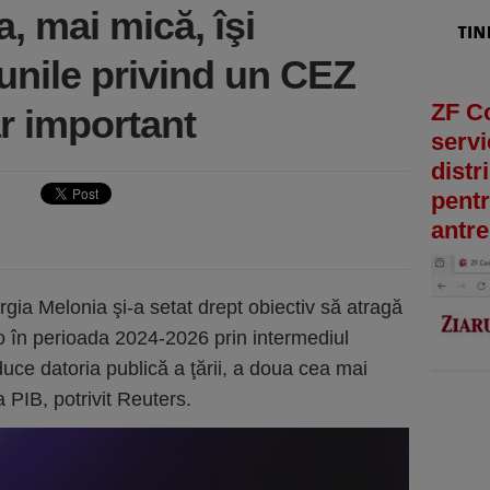
a, mai mică, îşi
unile privind un CEZ
ZF C
ar important
servi
distr
pentr
antre
gia Melonia şi-a setat drept obiectiv să atragă
ro în perioada 2024-2026 prin intermediul
duce datoria publică a ţării, a doua cea mai
 PIB, potrivit Reuters.