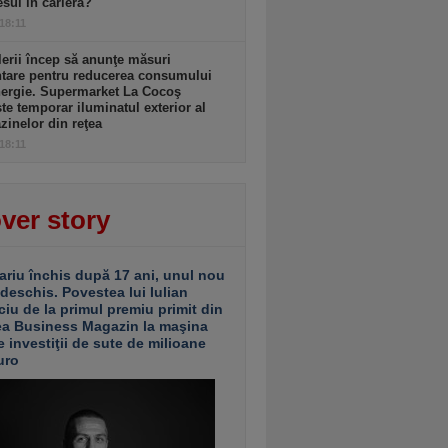
sul în carieră?
 18:11
lerii încep să anunţe măsuri
ntare pentru reducerea consumului
nergie. Supermarket La Cocoş
te temporar iluminatul exterior al
inelor din reţea
 18:11
ver story
ariu închis după 17 ani, unul nou
 deschis. Povestea lui Iulian
ciu de la primul premiu primit din
ea Business Magazin la maşina
e investiţii de sute de milioane
uro