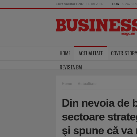
Curs valutar BNR
- 06.08.2026
EUR
- 5.2473 
HOME
ACTUALITATE
COVER STOR
REVISTA BM
Home
Actualitate
Din nevoia de b
sectoare strateg
şi spune că va 