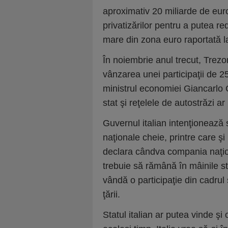
aproximativ 20 mi­li­arde de eu
privatizărilor pentru a putea re
mare din zona euro raportată la
În noiembrie anul trecut, Trezo­
vânzarea unei participaţii de 
ministrul economiei Giancarlo G
stat şi reţelele de autostrăzi ar
Guvernul italian intenţionează s
naţionale cheie, printre care şi
declara cândva com­pania naţion
trebuie să rămână în mâinile s
vândă o participaţie din cadrul
ţării.
Statul italian ar putea vinde şi 