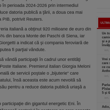
ro în perioada 2024-2026 prin intermediul
duce datoria publică a ţării, a doua cea mai
 PIB, potrivit Reuters.
ULTIM
reria italiană a obţinut 920 milioane de euro din
Un tr
25% din banca Monte dei Paschi di Siena, iar
camio
şi a 
iorgetti a indicat că şi compania feroviară de
învăţ
 putea fi parţial vândute.
ieri,
ă vândă participaţii în cadrul unor entităţi
Vrei 
care 
 Poste Italiane. Premierul italian Giorgia Meloni
ce cu
Anthr
ală de servicii poştale o „bijuterie“ care
ieri,
tatului, însă aceasta este acum nevoită să
Parla
 său pentru a reduce datoria publică uriaşă a
Pîsla
5 şi 
ieri,
o participaţie din gigantul energetic Eni. În
Adio,