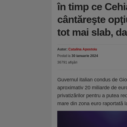
în timp ce Cehi
cântăreşte opţi
tot mai slab, d
Autor:
Catalina Apostoiu
Postat la
30 ianuarie 2024
36791 afişări
Guvernul italian condus de Gior
aproximativ 20 mi­li­arde de eu
privatizărilor pentru a putea re
mare din zona euro raportată la