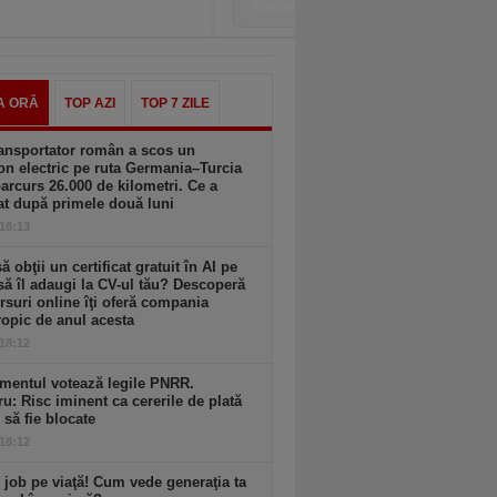
A ORĂ
TOP AZI
TOP 7 ZILE
ansportator român a scos un
n electric pe ruta Germania–Turcia
parcurs 26.000 de kilometri. Ce a
at după primele două luni
 18:13
să obţii un certificat gratuit în AI pe
să îl adaugi la CV-ul tău? Descoperă
rsuri online îţi oferă compania
opic de anul acesta
 18:12
mentul votează legile PNRR.
ru: Risc iminent ca cererile de plată
6 să fie blocate
 18:12
 job pe viaţă! Cum vede generaţia ta