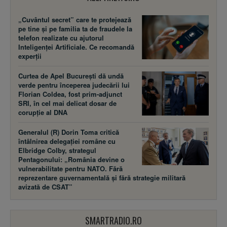
„Cuvântul secret” care te protejează
pe tine și pe familia ta de fraudele la
telefon realizate cu ajutorul
Inteligenței Artificiale. Ce recomandă
experții
Curtea de Apel București dă undă
verde pentru începerea judecării lui
Florian Coldea, fost prim-adjunct
SRI, în cel mai delicat dosar de
corupție al DNA
Generalul (R) Dorin Toma critică
întâlnirea delegației române cu
Elbridge Colby, strategul
Pentagonului: „România devine o
vulnerabilitate pentru NATO. Fără
reprezentare guvernamentală și fără strategie militară
avizată de CSAT”
SMARTRADIO.RO