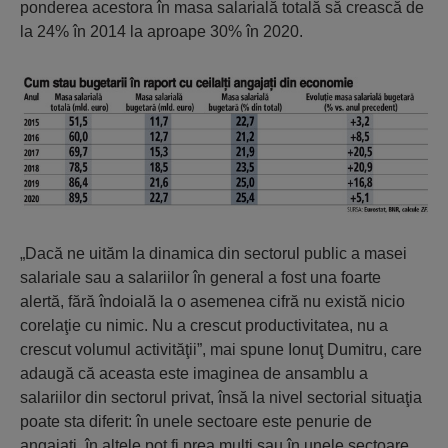
ponderea acestora în masa salarială totală să crească de
la 24% în 2014 la aproape 30% în 2020.
„Dacă ne uităm la dinamica din sectorul public a masei
salariale sau a salariilor în general a fost una foarte
alertă, fără îndoială la o asemenea cifră nu există nicio
corelaţie cu nimic. Nu a crescut productivitatea, nu a
crescut volumul activităţii”, mai spune Ionuţ Dumitru, care
adaugă că aceasta este imaginea de ansamblu a
salariilor din sectorul privat, însă la nivel sectorial situaţia
poate sta diferit: în unele sectoare este penurie de
angajaţi, în altele pot fi prea mulţi sau în unele sectoare