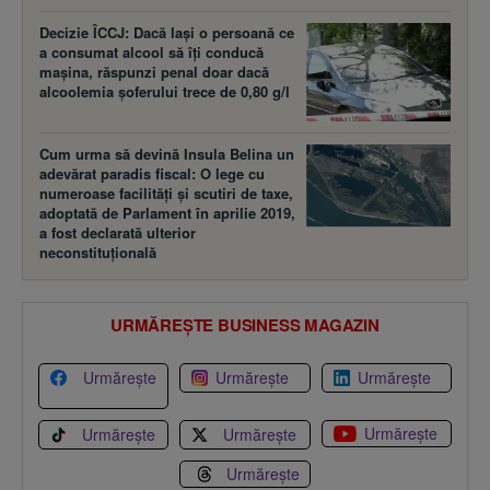
Decizie ÎCCJ: Dacă laşi o persoană ce
a consumat alcool să îţi conducă
maşina, răspunzi penal doar dacă
alcoolemia şoferului trece de 0,80 g/l
Cum urma să devină Insula Belina un
adevărat paradis fiscal: O lege cu
numeroase facilităţi şi scutiri de taxe,
adoptată de Parlament în aprilie 2019,
a fost declarată ulterior
neconstituţională
URMĂREȘTE BUSINESS MAGAZIN
Urmărește
Urmărește
Urmărește
Urmărește
Urmărește
Urmărește
Urmărește