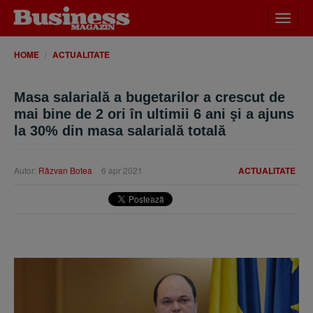
Desch
meniu
HOME
ACTUALITATE
Masa salarială a bugetarilor a crescut de
mai bine de 2 ori în ultimii 6 ani şi a ajuns
la 30% din masa salarială totală
Autor:
Răzvan Botea
6 apr 2021
ACTUALITATE