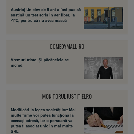
Austria| Un elev de 9 ani a fost pus să
susţină un test scris în aer liber, la
-1°C, pentru că nu avea mască
COMEDYMALL.RO
Vremuri triste. Şi păcănelele se
închid.
MONITORULJUSTITIEI.RO
Modificări la legea societăţilor: Mai
multe firme vor putea funcţiona la
aceeaşi adresă, iar o persoană va
putea fi asociat unic în mai multe
SRL