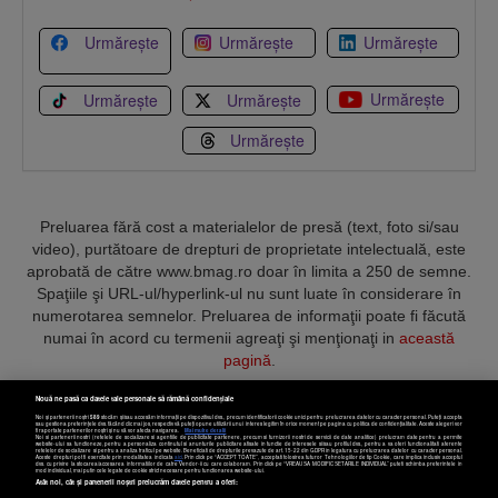
Urmărește
Urmărește
Urmărește
Urmărește
Urmărește
Urmărește
Urmărește
Preluarea fără cost a materialelor de presă (text, foto si/sau
video), purtătoare de drepturi de proprietate intelectuală, este
aprobată de către www.bmag.ro doar în limita a 250 de semne.
Spaţiile şi URL-ul/hyperlink-ul nu sunt luate în considerare în
numerotarea semnelor. Preluarea de informaţii poate fi făcută
numai în acord cu termenii agreaţi şi menţionaţi in
această
pagină
.
Nouă ne pasă ca datele tale personale să rămână confidențiale
Noi și partenerii noștri
589
stocăm și/sau accesăm informații pe dispozitivul dvs., precum identificatorii cookie unici pentru prelucrarea datelor cu caracter personal. Puteți accepta
sau gestiona preferințele dvs. făcând clic mai jos, respectiv vă puteți opune utilizării unui interes legitim în orice moment pe pagina cu politica de confidențialitate. Aceste alegeri vor
fi raportate partenerilor noștri și nu vă vor afecta navigarea.
Mai multe detalii
Noi si partenerii nostri (retelele de socializare si agentiile de publicitate partenere, precum si furnizorii nostri de servicii de date analitice) prelucram date pentru a permite
Termeni și condiții
Confidențialitate
Cookies
Contact
website-ului sa functioneze, pentru a personaliza continutul si anunturile publicitare afisate in functie de interesele si/sau profilul dvs., pentru a va oferi functionalitati aferente
retelelor de socializare si pentru a analiza traficul pe website. Beneficiati de drepturile prevazute de art. 15-22 din GDPR in legatura cu prelucrarea datelor cu caracter personal.
Aceste drepturi pot fi exercitate prin modalitatea indicata
aici
. Prin click pe “ACCEPT TOATE”, acceptati folosirea tuturor Tehnologiilor de tip Cookie, care implica inclusiv acceptul
dvs. cu privire la stocarea/accesarea informatiilor de catre Vendor-ii cu care colaboram. Prin click pe “VREAU SA MODIFIC SETARILE INDIVIDUAL” puteti schimba preferintele in
mod individual, mai putin cele legate de cookie strict necesare pentru functionarea website-ului.
Atât noi, cât și partenerii noștri prelucrăm datele pentru a oferi:
Copyright © 2025 BUSINESSMEX S.A.