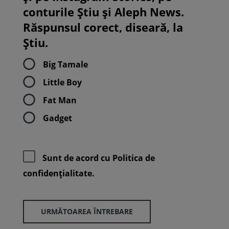
conturile Știu și Aleph News.
Răspunsul corect, diseară, la
Știu.
Big Tamale
Little Boy
Fat Man
Gadget
Sunt de acord cu
Politica de
confidenţialitate.
URMĂTOAREA ÎNTREBARE