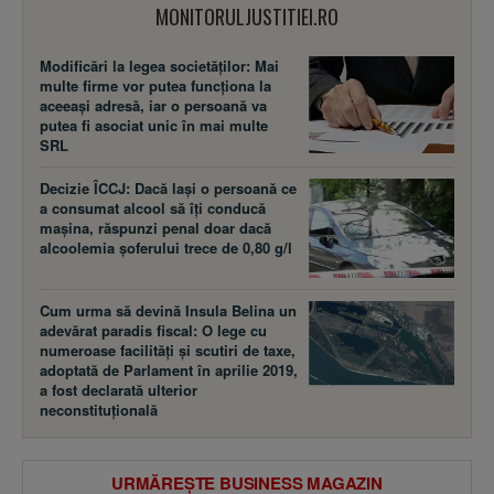
MONITORULJUSTITIEI.RO
Modificări la legea societăţilor: Mai
multe firme vor putea funcţiona la
aceeaşi adresă, iar o persoană va
putea fi asociat unic în mai multe
SRL
Decizie ÎCCJ: Dacă laşi o persoană ce
a consumat alcool să îţi conducă
maşina, răspunzi penal doar dacă
alcoolemia şoferului trece de 0,80 g/l
Cum urma să devină Insula Belina un
adevărat paradis fiscal: O lege cu
numeroase facilităţi şi scutiri de taxe,
adoptată de Parlament în aprilie 2019,
a fost declarată ulterior
neconstituţională
URMĂREȘTE BUSINESS MAGAZIN