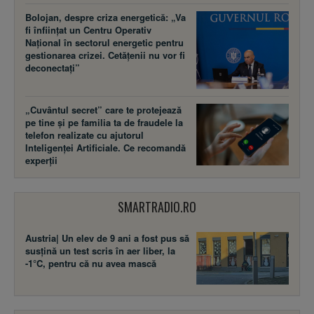
Bolojan, despre criza energetică: „Va
fi înființat un Centru Operativ
Național în sectorul energetic pentru
gestionarea crizei. Cetățenii nu vor fi
deconectați”
„Cuvântul secret” care te protejează
pe tine și pe familia ta de fraudele la
telefon realizate cu ajutorul
Inteligenței Artificiale. Ce recomandă
experții
SMARTRADIO.RO
Austria| Un elev de 9 ani a fost pus să
susţină un test scris în aer liber, la
-1°C, pentru că nu avea mască