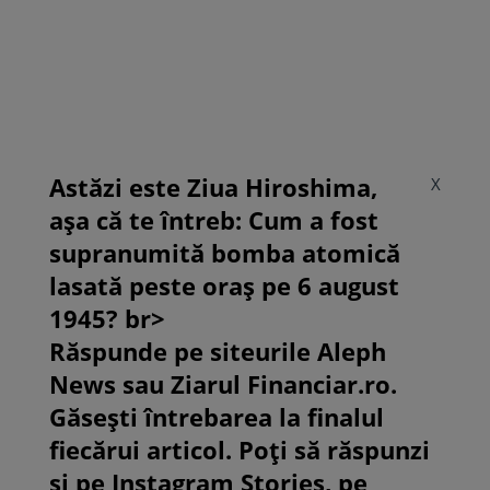
Astăzi este Ziua Hiroshima,
X
așa că te întreb: Cum a fost
supranumită bomba atomică
lasată peste oraș pe 6 august
1945? br>
Răspunde pe siteurile Aleph
News sau Ziarul Financiar.ro.
Găsești întrebarea la finalul
fiecărui articol. Poți să răspunzi
și pe Instagram Stories, pe