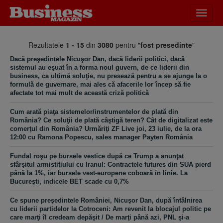
Desch
meniu
Rezultatele
1 - 15
din
3080
pentru "
fost presedinte
"
Dacă preşedintele Nicuşor Dan, dacă liderii politici, dacă
sistemul au eşuat în a forma noul guvern, de ce liderii din
business, ca ultimă soluţie, nu presează pentru a se ajunge la o
formulă de guvernare, mai ales că afacerile lor încep să fie
afectate tot mai mult de această criză politică
Cum arată piaţa sistemelor/instrumentelor de plată din
România? Ce soluţii de plată câştigă teren? Cât de digitalizat este
comerţul din România? Urmăriţi ZF Live joi, 23 iulie, de la ora
12:00 cu Ramona Popescu, sales manager Payten România
Fundal roşu pe bursele vestice după ce Trump a anunţat
sfârşitul armistiţiului cu Iranul: Contractele futures din SUA pierd
până la 1%, iar bursele vest-europene coboară în linie. La
Bucureşti, indicele BET scade cu 0,7%
Ce spune preşedintele României, Nicuşor Dan, după întâlnirea
cu liderii partidelor la Cotroceni: Am revenit la blocajul politic pe
care marţi îl credeam depăşit / De marţi până azi, PNL şi-a