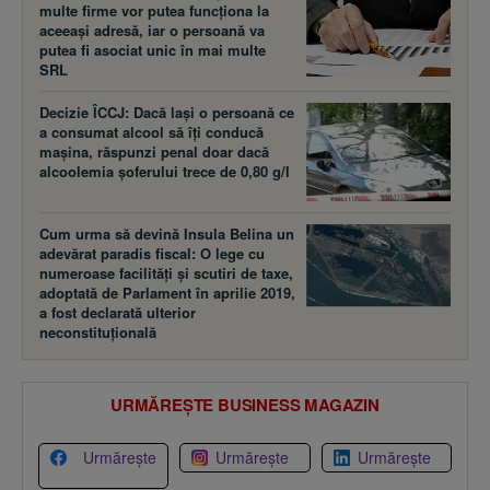
multe firme vor putea funcţiona la
aceeaşi adresă, iar o persoană va
putea fi asociat unic în mai multe
SRL
Decizie ÎCCJ: Dacă laşi o persoană ce
a consumat alcool să îţi conducă
maşina, răspunzi penal doar dacă
alcoolemia şoferului trece de 0,80 g/l
Cum urma să devină Insula Belina un
adevărat paradis fiscal: O lege cu
numeroase facilităţi şi scutiri de taxe,
adoptată de Parlament în aprilie 2019,
a fost declarată ulterior
neconstituţională
URMĂREȘTE BUSINESS MAGAZIN
Urmărește
Urmărește
Urmărește