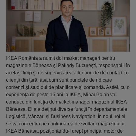
​IKEA România a numit doi market manageri pentru
magazinele Băneasa şi Pallady Bucureşti, responsabili în
acelaşi timp şi de supervizarea altor puncte de contact cu
clienţii din ţară, aşa cum sunt punctele de ridicare
comenzi şi studioul de planificare şi comandă. Astfel, cu o
experienţă de peste 15 ani la IKEA, Mihai Boian va
conduce din funcţia de market manager magazinul IKEA
Băneasa. El a a deţinut diverse funcţii în departamentele
Logistică, Vânzări şi Business Navigation. În noul, rol el
se va concentra pe continuarea dezvoltării magazinului
IKEA Băneasa, poziţionându-l drept principal motor de