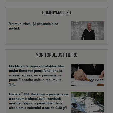
COMEDYMALL.RO
Vremuri triste. Şi păcănelele se
închid.
MONITORULJUSTITIEI.RO
Modificări la legea societăţilor: Mai
multe firme vor putea funcţiona la
aceeaşi adresă, iar o persoană va
putea fi asociat unic în mai multe
SRL
Decizie ÎCCJ: Dacă laşi o persoană ce
a consumat alcool să îţi conducă
maşina, răspunzi penal doar dacă
alcoolemia şoferului trece de 0,80 g/l