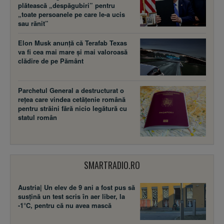
plătească „despăgubiri” pentru
„toate persoanele pe care le-a ucis
sau rănit”
Elon Musk anunță că Terafab Texas
va fi cea mai mare și mai valoroasă
clădire de pe Pământ
Parchetul General a destructurat o
rețea care vindea cetățenie română
pentru străini fără nicio legătură cu
statul român
SMARTRADIO.RO
Austria| Un elev de 9 ani a fost pus să
susţină un test scris în aer liber, la
-1°C, pentru că nu avea mască