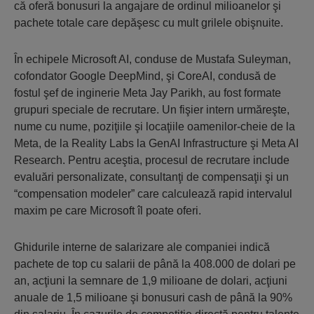
că oferă bonusuri la angajare de ordinul milioanelor şi
pachete totale care depăşesc cu mult grilele obişnuite.
În echipele Microsoft AI, conduse de Mustafa Suleyman,
cofondator Google DeepMind, şi CoreAI, condusă de
fostul şef de inginerie Meta Jay Parikh, au fost formate
grupuri speciale de recrutare. Un fişier intern urmăreşte,
nume cu nume, poziţiile şi locaţiile oamenilor-cheie de la
Meta, de la Reality Labs la GenAI Infrastructure şi Meta AI
Research. Pentru aceştia, procesul de recrutare include
evaluări personalizate, consultanţi de compensaţii şi un
“compensation modeler” care calculează rapid intervalul
maxim pe care Microsoft îl poate oferi.
Ghidurile interne de salarizare ale companiei indică
pachete de top cu salarii de până la 408.000 de dolari pe
an, acţiuni la semnare de 1,9 milioane de dolari, acţiuni
anuale de 1,5 milioane şi bonusuri cash de până la 90%