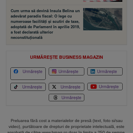
Cum urma să devină Insula Belina un
adevărat paradis fiscal: O lege cu
numeroase facilităţi şi scutiri de taxe,
adoptată de Parlament în aprilie 2019,
a fost declarată ulterior
neconstituţională
URMĂREȘTE BUSINESS MAGAZIN
Urmărește
Urmărește
Urmărește
Urmărește
Urmărește
Urmărește
Urmărește
Preluarea fără cost a materialelor de presă (text, foto si/sau
video), purtătoare de drepturi de proprietate intelectuală, este
aprobată de către www.bmag.ro doar în limita a 250 de semne.