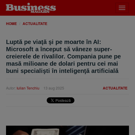
Desch
meniu
HOME
ACTUALITATE
Luptă pe viaţă şi pe moarte în AI:
Microsoft a început să vâneze super-
creierele de rivalilor. Compania pune pe
masă milioane de dolari pentru cei mai
buni specialişti în inteligenţă artificială
Autor:
Iulian Tenchiu
13 aug 2025
ACTUALITATE