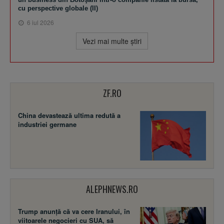
cu perspective globale (II)
6 iul 2026
Vezi mai multe ştiri
ZF.RO
China devastează ultima redută a
industriei germane
ALEPHNEWS.RO
Trump anunță că va cere Iranului, în
viitoarele negocieri cu SUA, să