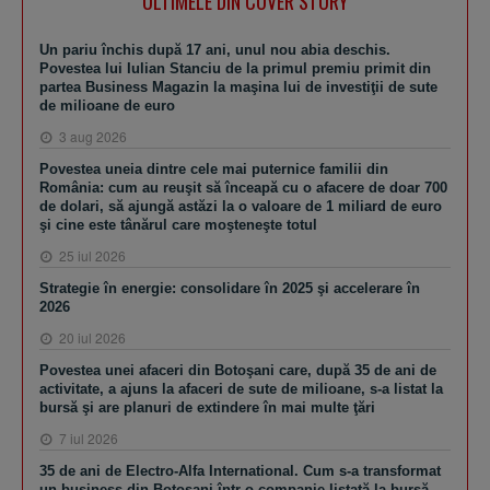
ULTIMELE DIN COVER STORY
Un pariu închis după 17 ani, unul nou abia deschis.
Povestea lui Iulian Stanciu de la primul premiu primit din
partea Business Magazin la maşina lui de investiţii de sute
de milioane de euro
3 aug 2026
Povestea uneia dintre cele mai puternice familii din
România: cum au reuşit să înceapă cu o afacere de doar 700
de dolari, să ajungă astăzi la o valoare de 1 miliard de euro
şi cine este tânărul care moşteneşte totul
25 iul 2026
Strategie în energie: consolidare în 2025 şi accelerare în
2026
20 iul 2026
Povestea unei afaceri din Botoşani care, după 35 de ani de
activitate, a ajuns la afaceri de sute de milioane, s-a listat la
bursă şi are planuri de extindere în mai multe ţări
7 iul 2026
35 de ani de Electro-Alfa International. Cum s-a transformat
un business din Botoşani într-o companie listată la bursă,