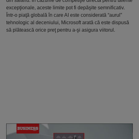
din salariu. În cazurile de competiţie directă pentru talente
excepţionale, aceste limite pot fi depăşite semnificativ.
Într-o piaţă globală în care AI este considerată “aurul”
tehnologic al deceniului, Microsoft arată că este dispusă
să plătească orice preţ pentru a-şi asigura viitorul.