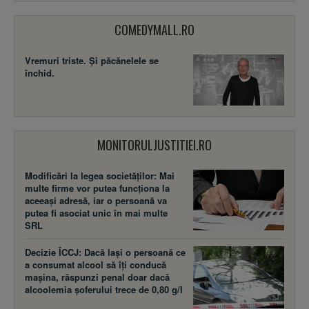
COMEDYMALL.RO
Vremuri triste. Şi păcănelele se
închid.
MONITORULJUSTITIEI.RO
Modificări la legea societăţilor: Mai
multe firme vor putea funcţiona la
aceeaşi adresă, iar o persoană va
putea fi asociat unic în mai multe
SRL
Decizie ÎCCJ: Dacă laşi o persoană ce
a consumat alcool să îţi conducă
maşina, răspunzi penal doar dacă
alcoolemia şoferului trece de 0,80 g/l