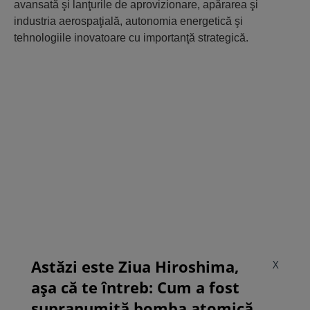
avansată şi lanţurile de aprovizionare, apărarea şi
industria aerospaţială, autonomia energetică şi
tehnologiile inovatoare cu importanţă strategică.
Astăzi este Ziua Hiroshima,
X
așa că te întreb: Cum a fost
supranumită bomba atomică