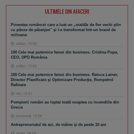
ULTIMELE DIN AFACERI
Povestea româncei care a luat un „maldăr de fier vechi plin
cu pânze de păianjen" şi l-a transformat într-un brand de
milioane
astăzi, 10:50
100 Cele mai puternice femei din business. Cristina Popa,
CEO, DPD România
astăzi, 10:49
100 Cele mai puternice femei din business. Raluca Lainer,
Director Planificare şi Optimizare Producţie, Rompetrol
Rafinare
ieri, 15:41
Pompierii români au luptat toată noaptea cu incendiile din
Grecia
duminică, 10:26
Antreprenoriatul de azi, de mâine şi de peste 10 ani
vineri, 09:29