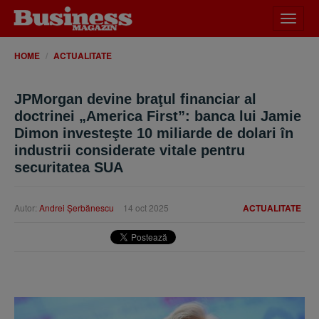
Desch
meniu
HOME
ACTUALITATE
JPMorgan devine braţul financiar al
doctrinei „America First”: banca lui Jamie
Dimon investeşte 10 miliarde de dolari în
industrii considerate vitale pentru
securitatea SUA
Autor:
Andrei Şerbănescu
14 oct 2025
ACTUALITATE