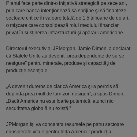
Planul face parte dintr-o iniţiativă strategică pe zece ani,
prin care banca intenţionează să sprijine şi să finanţeze
sectoare critice în valoare totală de 1,5 trilioane de dolari,
o mişcare care consolidează rolul mediului financiar
privat în susţinerea infrastructurii şi apărării americane.
Directorul executiv al JPMorgan, Jamie Dimon, a declarat
că Statele Unite au devenit „prea dependente de surse
nesigure” pentru minerale, produse şi capacităţi de
producţie esenţiale.
„A devenit dureros de clar că America şi-a permis să
depindă prea mult de furnizori nesiguri”, a spus Dimon.
„Dacă America nu este foarte puternică, atunci nici
securitatea globală nu există.”
JPMorgan îşi va concentra resursele pe patru sectoare
considerate vitale pentru forţa Americii: producţia