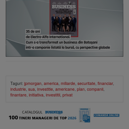
Taguri:
jpmorgan
,
america
,
miliarde
,
securitate
,
financiar
,
industrie
,
sua
,
investitie
,
americane
,
plan
,
companii
,
finantare
,
initiativa
,
investitii
,
privat