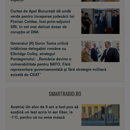
Curtea de Apel București dă undă
verde pentru începerea judecării lui
Florian Coldea, fost prim-adjunct
SRI, în cel mai delicat dosar de
corupție al DNA
Generalul (R) Dorin Toma critică
întâlnirea delegației române cu
Elbridge Colby, strategul
Pentagonului: „România devine o
vulnerabilitate pentru NATO. Fără
reprezentare guvernamentală și fără strategie militară
avizată de CSAT”
SMARTRADIO.RO
Austria| Un elev de 9 ani a fost pus să
susţină un test scris în aer liber, la
-1°C, pentru că nu avea mască