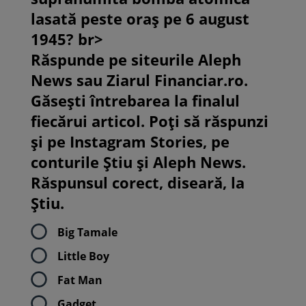
lasată peste oraș pe 6 august
1945? br>
Răspunde pe siteurile Aleph
News sau Ziarul Financiar.ro.
Găsești întrebarea la finalul
fiecărui articol. Poți să răspunzi
și pe Instagram Stories, pe
conturile Știu și Aleph News.
Răspunsul corect, diseară, la
Știu.
Big Tamale
Little Boy
Fat Man
Gadget