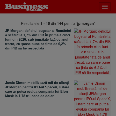
Desch
meniu
Rezultatele
1 - 15
din
144
pentru "
jpmorgan
"
JP Morgan: deficitul bugetar al României
a scăzut la 1,7% din PIB în primele cinci
luni din 2026, sub jumătate faţă de anul
trecut, cu şanse bune ca ţinta de 6,2%
din PIB să fie respectată
Jamie Dimon mobilizează mii de clienţi
JPMorgan pentru IPO-ul SpaceX, listare
care ar putea evalua compania lui Elon
Musk la 1,78 trilioane de dolari