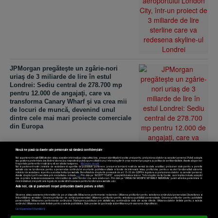
JPMorgan pregăteşte un zgârie-nori
uriaş de 3 miliarde de lire în estul
Londrei: Sediu central de 278.700 mp
pentru 12.000 de angajaţi, care va
transforma Canary Wharf şi va crea mii
de locuri de muncă, devenind unul
dintre cele mai mari proiecte comerciale
din Europa
Nouă ne pasă ca datele tale personale să rămână confidențiale
Noi și partenerii noștri
589
stocăm și/sau accesăm informații pe dispozitivul dvs., precum identificatorii cookie unici pentru prelucrarea datelor cu caracter personal. Puteți accepta
sau gestiona preferințele dvs. făcând clic mai jos, respectiv vă puteți opune utilizării unui interes legitim în orice moment pe pagina cu politica de confidențialitate. Aceste alegeri vor
fi raportate partenerilor noștri și nu vă vor afecta navigarea.
Mai multe detalii
Noi si partenerii nostri (retelele de socializare si agentiile de publicitate partenere, precum si furnizorii nostri de servicii de date analitice) prelucram date pentru a permite
website-ului sa functioneze, pentru a personaliza continutul si anunturile publicitare afisate in functie de interesele si/sau profilul dvs., pentru a va oferi functionalitati aferente
retelelor de socializare si pentru a analiza traficul pe website. Beneficiati de drepturile prevazute de art. 15-22 din GDPR in legatura cu prelucrarea datelor cu caracter personal.
Aceste drepturi pot fi exercitate prin modalitatea indicata
aici
. Prin click pe “ACCEPT TOATE”, acceptati folosirea tuturor Tehnologiilor de tip Cookie, care implica inclusiv acceptul
dvs. cu privire la stocarea/accesarea informatiilor de catre Vendor-ii cu care colaboram. Prin click pe “VREAU SA MODIFIC SETARILE INDIVIDUAL” puteti schimba preferintele in
mod individual, mai putin cele legate de cookie strict necesare pentru functionarea website-ului.
Atât noi, cât și partenerii noștri prelucrăm datele pentru a oferi:
Stocarea și/sau accesarea informațiilor de pe un dispozitiv. Măsurarea performanței reclamelor. Utilizarea profilurilor pentru selectarea conținutului personalizat. Dezvoltarea și
îmbunătățirea serviciilor. Crearea profilurilor de conținut personalizat. Utilizarea profilurilor pentru selectarea publicității personalizate. Crearea profilurilor pentru publicitate
personalizată. Măsurarea performanței conținutului. Înțelegerea publicului prin statistici sau combinații de date din surse diferite. Utilizarea datelor limitate pentru a selecta
Setări cookies
conținutul. Utilizarea de date limitate pentru a selecta publicitatea. Date precise de geolocație și identificarea prin scanarea dispozitivului.
Listă parteneri (furnizori)
Decizie fără precedent în lumea crypto: