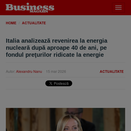
Desch
meniu
HOME
ACTUALITATE
Italia analizează revenirea la energia
nucleară după aproape 40 de ani, pe
fondul preţurilor ridicate la energie
Autor:
Alexandru Nanu
15 mar 2026
ACTUALITATE