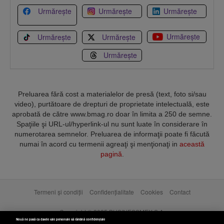
Urmărește
Urmărește
Urmărește
Urmărește
Urmărește
Urmărește
Urmărește
Preluarea fără cost a materialelor de presă (text, foto si/sau
video), purtătoare de drepturi de proprietate intelectuală, este
aprobată de către www.bmag.ro doar în limita a 250 de semne.
Spaţiile şi URL-ul/hyperlink-ul nu sunt luate în considerare în
numerotarea semnelor. Preluarea de informaţii poate fi făcută
numai în acord cu termenii agreaţi şi menţionaţi in
această
pagină
.
Termeni și condiții
Confidențialitate
Cookies
Contact
Copyright © 2025 BUSINESSMEX S.A.
Nouă ne pasă ca datele tale personale să rămână confidențiale