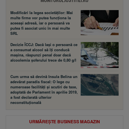
Modificări la legea societăţilor: Mai
multe firme vor putea funcţiona la
aceeaşi adresă, iar o persoană va
putea fi asociat unic în mai multe
SRL
Decizie ÎCCJ: Dacă laşi o persoană ce
a consumat alcool să îţi conducă
maşina, răspunzi penal doar dacă
alcoolemia şoferului trece de 0,80 g/l
Cum urma să devină Insula Belina un
adevărat paradis fiscal: O lege cu
numeroase facilităţi şi scutiri de taxe,
adoptată de Parlament în aprilie 2019,
a fost declarată ulterior
neconstituţională
URMĂREȘTE BUSINESS MAGAZIN