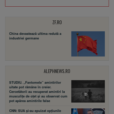
ZF.RO
China devastează ultima redută a
industriei germane
ALEPHNEWS.RO
STUDIU. „Fantomele” amintirilor
uitate pot rămâne în creier.
Cercetătorii au recuperat amintiri la
musculițe de oțet și au observat cum
pot apărea amintirile false
CNN: SUA şi-au epuizat opțiunile