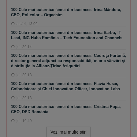
100 Cele mai puternice femei din business. Irina Măndoiu,
CEO, Policolor – Orgachim
astăzi, 13:00
100 Cele mai puternice femei din business. Irina Barbu, IT
Lead, ING Hubs România – Tech Foundation and Channels
joi, 20:14
100 Cele mai puternice femei din business. Codruţa Furtună,
director general adjunct cu responsabilităţi în aria vânzări şi
distribuţie la Allianz-Ţiriac Asigurări
joi, 20:13
100 Cele mai puternice femei din business. Flavia Husar,
Cofondatoare şi Chief Innovation Officer, Innovation Labs
joi, 20:13
100 Cele mai puternice femei din business. Cristina Popa,
CEO, DPD România
joi, 10:49
Vezi mai multe ştiri