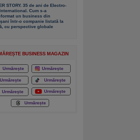
R STORY. 35 de ani de Electro-
 International. Cum s-a
sformat un business din
şani într-o companie listată la
ă, cu perspective globale
MĂREȘTE BUSINESS MAGAZIN
Urmărește
Urmărește
Urmărește
Urmărește
Urmărește
Urmărește
Urmărește