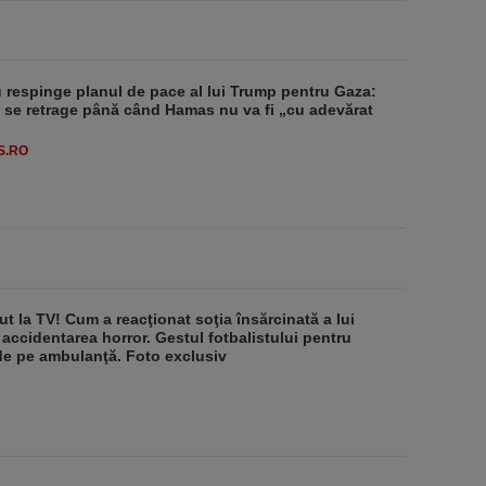
respinge planul de pace al lui Trump pentru Gaza:
u se retrage până când Hamas nu va fi „cu adevărat
S.RO
ut la TV! Cum a reacţionat soţia însărcinată a lui
 accidentarea horror. Gestul fotbalistului pentru
de pe ambulanţă. Foto exclusiv