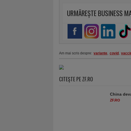
URMĂREȘTE BUSINESS M
Am mai scris despre:
variante
,
covid
,
vacci
CITEŞTE PE ZF.RO
China deva
ZF.RO