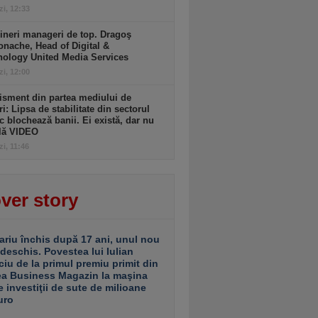
zi, 12:33
ineri manageri de top. Dragoş
nache, Head of Digital &
nology United Media Services
zi, 12:00
isment din partea mediului de
ri: Lipsa de stabilitate din sectorul
c blochează banii. Ei există, dar nu
ulă VIDEO
zi, 11:46
ver story
ariu închis după 17 ani, unul nou
 deschis. Povestea lui Iulian
ciu de la primul premiu primit din
ea Business Magazin la maşina
e investiţii de sute de milioane
uro