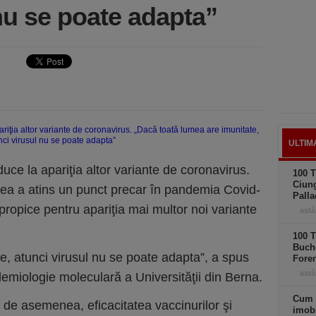
nu se poate adapta”
ULTIM
duce la apariţia altor variante de coronavirus.
100 T
Ciung
ea a atins un punct precar în pandemia Covid-
Palla
propice pentru apariţia mai multor noi variante
astă
100 T
Buche
e, atunci virusul nu se poate adapta”, a spus
Foren
astă
emiologie moleculară a Universităţii din Berna.
Cum 
 de asemenea, eficacitatea vaccinurilor şi
imobi