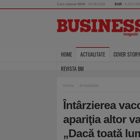
Curs valutar BNR
- 09.08.2026
EUR
- 5.2473 
HOME
ACTUALITATE
COVER STOR
REVISTA BM
Home
Actualitate
Întârzierea vac
apariţia altor 
„Dacă toată lu