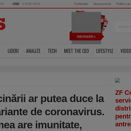
RON
USD
- 4.5595 RON
Publicitate
Abonamente
Politica de
ABONARE
Y
LIDERI
ANALIZE
TECH
MEET THE CEO
LIFESTYLE
VIDEO
ZF C
cinării ar putea duce la
servi
distr
variante de coronavirus.
pentr
mea are imunitate,
antre