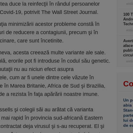
tea duce la reinfecţii în rândul persoanelor
astă
ovid-19, potrivit The Wall Street Journal.
100 T
Andro
uţia minimizării acestor probleme constă în
Tech
astă
uri de reducere a contagiunii, precum şi în
cinare, care sunt încetinite.
Avert
aface
publi
neva, acesta creează multe variante ale sale.
circ
ă, erorile pot fi introduse în codul său genetic.
astă
utaţii nu au niciun efect asupra
ele, cum ar fi unele dintre cele văzute în
Co
e în Marea Britanie, Africa de Sud şi Brazilia,
de a rezista în faţa apărării noastre imune.
Un p
abia
sells şi colegii săi au arătat că varianta
Stan
part
el mai rapid în provincia sud-africană Eastern
lui d
de e
ntractat deja virusul şi s-au recuperat. El şi