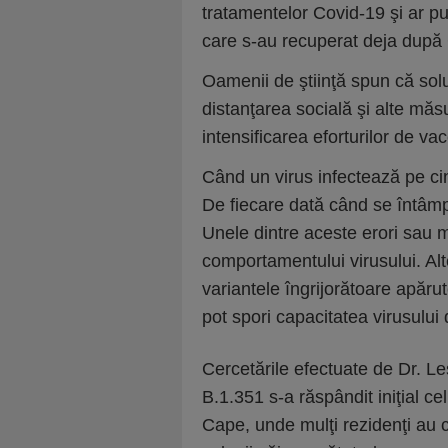
tratamentelor Covid-19 şi ar pu
care s-au recuperat deja după C
Oamenii de ştiinţă spun că sol
distanţarea socială şi alte măs
intensificarea eforturilor de vac
Când un virus infectează pe ci
De fiecare dată când se întâmpl
Unele dintre aceste erori sau m
comportamentului virusului. Alt
variantele îngrijorătoare apărut
pot spori capacitatea virusului 
Cercetările efectuate de Dr. Les
B.1.351 s-a răspândit iniţial c
Cape, unde mulţi rezidenţi au co