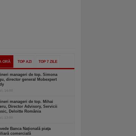
A ORĂ
TOP AZI
TOP 7 ZILE
ineri manageri de top. Simona
u, director general Mobexpert
dy
zi, 14:00
ineri manageri de top. Mihai
ru, Director Advisory, Servicii
sic, Deloitte România
zi, 13:00
vede Banca Naţională piaţa
liară comercială