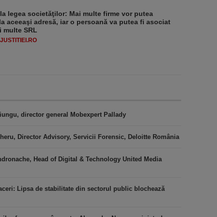
 la legea societăţilor: Mai multe firme vor putea
la aceeaşi adresă, iar o persoană va putea fi asociat
i multe SRL
USTITIEI.RO
iungu, director general Mobexpert Pallady
heru, Director Advisory, Servicii Forensic, Deloitte România
ndronache, Head of Digital & Technology United Media
ceri: Lipsa de stabilitate din sectorul public blochează