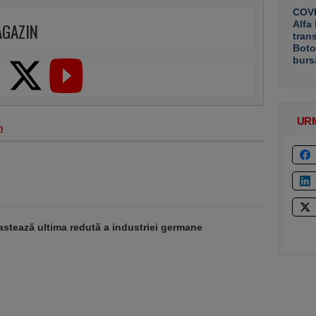
COVE
Alfa
AGAZIN
tran
Boto
burs
UR
n
stează ultima redută a industriei germane