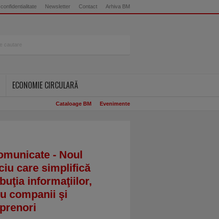
 confidentialitate
Newsletter
Contact
Arhiva BM
ECONOMIE CIRCULARĂ
Cataloage BM
Evenimente
omunicate - Noul
ciu care simplifică
ibuţia informaţiilor,
u companii şi
prenori