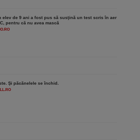
 elev de 9 ani a fost pus să susţină un test scris în aer
-1°C, pentru că nu avea mască
O.RO
ste. Şi păcănelele se închid.
LL.RO