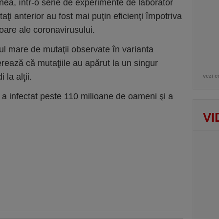
nea, într-o serie de experimente de laborator
ctaţi anterior au fost mai puţin eficienţi împotriva
oare ale coronavirusului.
ul mare de mutaţii observate în varianta
rează că mutaţiile au apărut la un singur
la alţii.
vezi c
a infectat peste 110 milioane de oameni şi a
VI