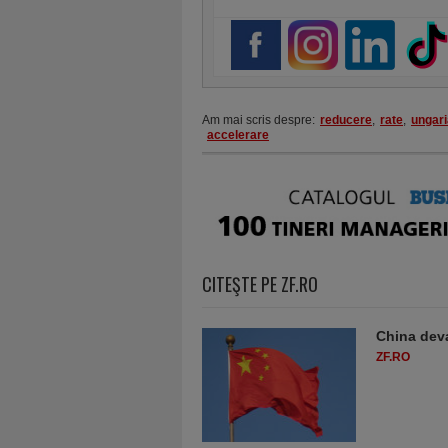
Am mai scris despre:
reducere
,
rate
,
ungari
accelerare
CITEŞTE PE ZF.RO
China deva
ZF.RO