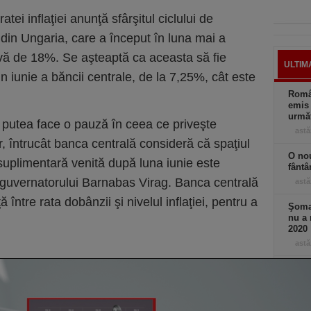
tei inflaţiei anunţă sfârşitul ciclului de
din Ungaria, care a început în luna mai a
tivă de 18%. Se aşteaptă ca aceasta să fie
ULTIM
n iunie a băncii centrale, de la 7,25%, cât este
Român
emis 
următ
ar putea face o pauză în ceea ce priveşte
astă
, întrucât banca centrală consideră că spaţiul
O nou
uplimentară venită după luna iunie este
fântâ
iceguvernatorului Barnabas Virag. Banca centrală
astă
între rata dobânzii şi nivelul inflaţiei, pentru a
Şomaj
nu a 
2020
astă
De ce
Boloj
greşi
astă