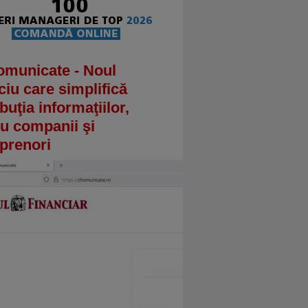
omunicate - Noul
ciu care simplifică
ibuţia informaţiilor,
u companii şi
prenori