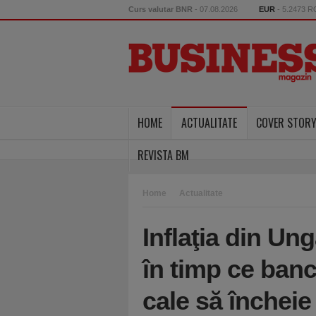
Curs valutar BNR
- 07.08.2026
EUR
- 5.2473 
HOME
ACTUALITATE
COVER STOR
REVISTA BM
Home
Actualitate
Inflaţia din Ung
în timp ce banca
cale să închei