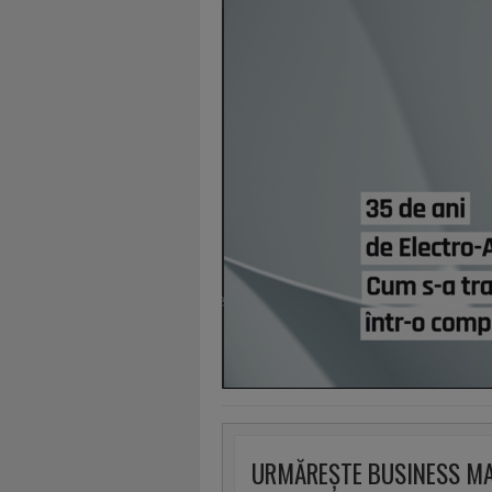
URMĂREȘTE BUSINESS M