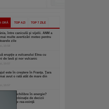
A ORĂ
TOP AZI
TOP 7 ZILE
ia, între caniculă şi vijelii. ANM a
mai multe avertizări meteo pentru
oarele zile
zi, 10:58
ă erupţie a vulcanului Etna cu
ni de lavă şi nor vulcanic
zi, 10:57
ul este în creştere în Franţa. Ţara
mai avut o rată atât de mare din
zi, 10:57
 avem dezechilibre în energie?
an: E o combinaţie de decizii
te, uneori de rea-voinţă
zi, 10:57