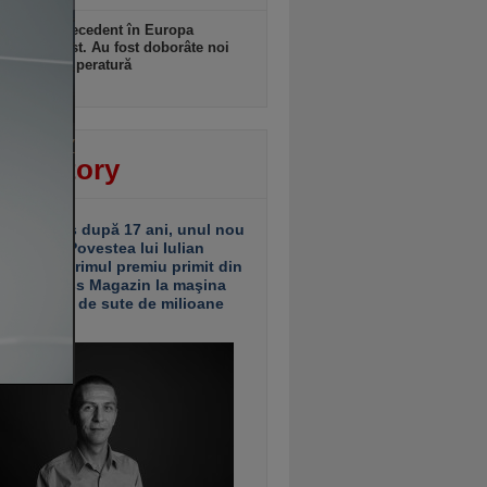
ulă fără precedent în Europa
ală şi de Est. Au fost doborâte noi
duri de temperatură
zi, 10:56
ver story
ariu închis după 17 ani, unul nou
 deschis. Povestea lui Iulian
ciu de la primul premiu primit din
ea Business Magazin la maşina
e investiţii de sute de milioane
uro