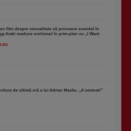
un film despre sexualitate să provoace scandal în
g Araki readuce erotismul în prim-plan cu „I Want
S.RO
vitura de ultimă oră a lui Adrian Mazilu. „A semnat!”