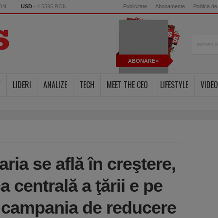
RON
USD
- 4.5595 RON
Publicitate
Abonamente
Politica de
ABONARE
Y
LIDERI
ANALIZE
TECH
MEET THE CEO
LIFESTYLE
VIDEO
aria se află în creştere,
 centrală a ţării e pe
e campania de reducere