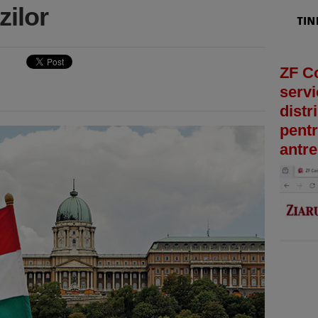
zilor
ZF C
servi
distr
pentr
antre