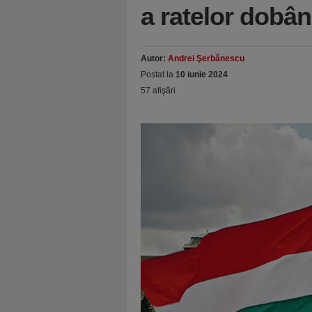
a ratelor dobân
Autor:
Andrei Şerbănescu
Postat la
10 iunie 2024
57 afişări