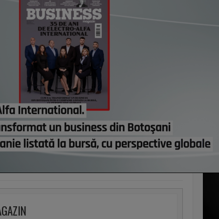
Canic
Centr
recor
astă
Co
Un p
abia
Stan
part
lui d
de e
AGAZIN