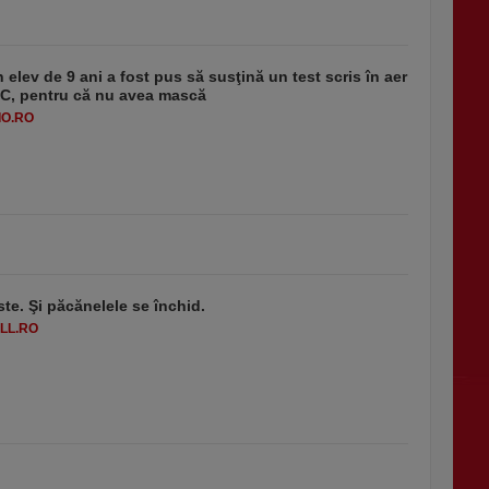
 elev de 9 ani a fost pus să susţină un test scris în aer
-1°C, pentru că nu avea mască
O.RO
ste. Şi păcănelele se închid.
LL.RO