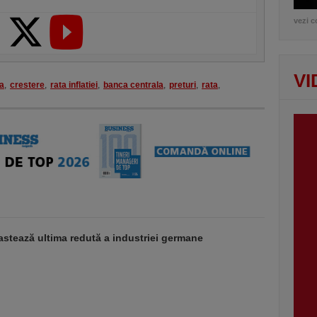
vezi c
VI
a
,
crestere
,
rata inflatiei
,
banca centrala
,
preturi
,
rata
,
stează ultima redută a industriei germane