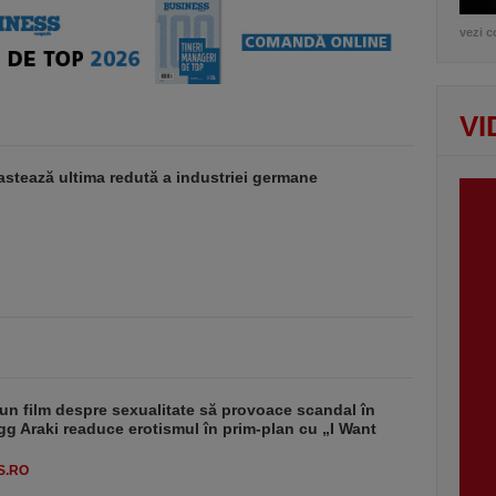
vezi c
VI
stează ultima redută a industriei germane
un film despre sexualitate să provoace scandal în
g Araki readuce erotismul în prim-plan cu „I Want
S.RO