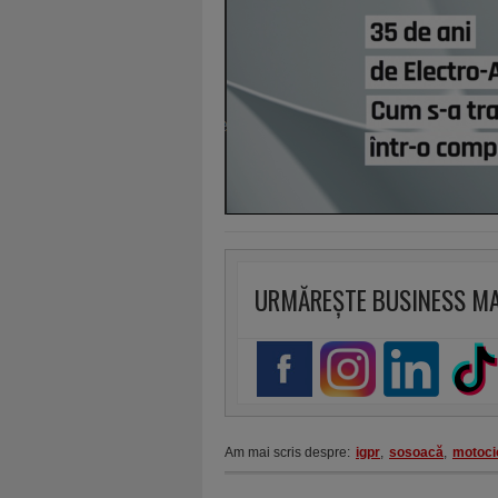
URMĂREȘTE BUSINESS M
Am mai scris despre:
igpr
,
sosoacă
,
motoci