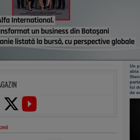
Canic
Centr
recor
astă
Co
Un p
abia
Stan
AGAZIN
part
lui d
de e
cletă