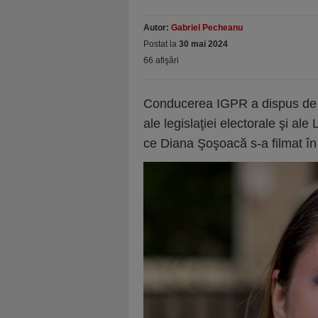
Autor:
Gabriel Pecheanu
Postat la
30 mai 2024
66 afişări
Conducerea IGPR a dispus de urg
ale legislaţiei electorale şi ale
ce Diana Şoşoacă s-a filmat în h