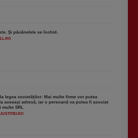
ste. Şi păcănelele se închid.
LL.RO
 la legea societăţilor: Mai multe firme vor putea
la aceeaşi adresă, iar o persoană va putea fi asociat
i multe SRL
USTITIEI.RO