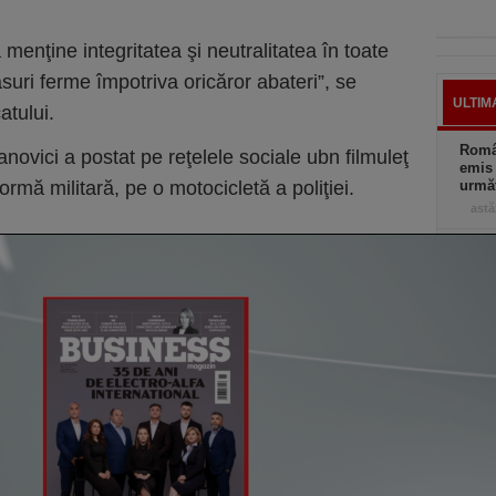
enţine integritatea şi neutralitatea în toate
suri ferme împotriva oricăror abateri”, se
ULTIM
atului.
Român
ovici a postat pe reţelele sociale ubn filmuleţ
emis 
rmă militară, pe o motocicletă a poliţiei.
următ
astă
O nou
fântâ
astă
Şomaj
nu a 
2020
astă
De ce
Boloj
greşi
astă