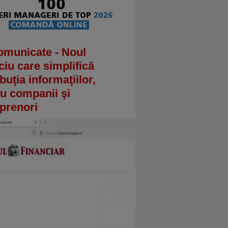
omunicate - Noul
ciu care simplifică
ibuţia informaţiilor,
u companii şi
prenori