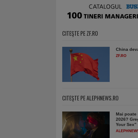
CITEŞTE PE ZF.RO
China deva
ZF.RO
CITEŞTE PE ALEPHNEWS.RO
Mai poate 
2026? Greg
Your Sex”
ALEPHNEW