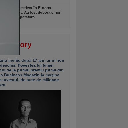
ulă fără precedent în Europa
ală şi de Est. Au fost doborâte noi
duri de temperatură
zi, 10:56
ver story
ariu închis după 17 ani, unul nou
 deschis. Povestea lui Iulian
ciu de la primul premiu primit din
ea Business Magazin la maşina
e investiţii de sute de milioane
uro