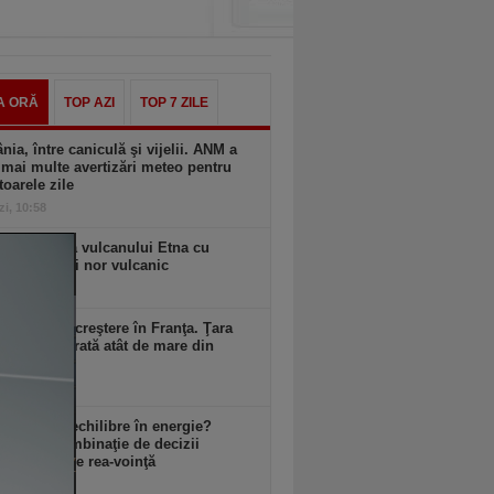
A ORĂ
TOP AZI
TOP 7 ZILE
ia, între caniculă şi vijelii. ANM a
mai multe avertizări meteo pentru
oarele zile
zi, 10:58
ă erupţie a vulcanului Etna cu
ni de lavă şi nor vulcanic
zi, 10:57
ul este în creştere în Franţa. Ţara
mai avut o rată atât de mare din
zi, 10:57
 avem dezechilibre în energie?
an: E o combinaţie de decizii
te, uneori de rea-voinţă
zi, 10:57