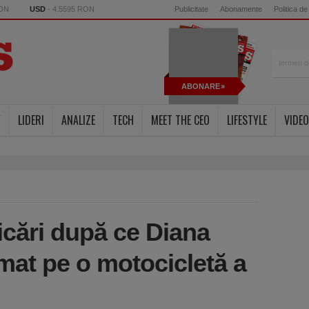
RON
USD
- 4.5595 RON
Publicitate
Abonamente
Politica de
ABONARE
Y
LIDERI
ANALIZE
TECH
MEET THE CEO
LIFESTYLE
VIDEO
icări după ce Diana
mat pe o motocicletă a