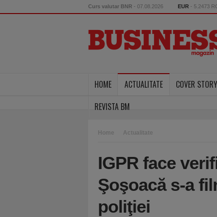
Curs valutar BNR
- 07.08.2026
EUR
- 5.2473 
HOME
ACTUALITATE
COVER STOR
REVISTA BM
Home
Actualitate
IGPR face verif
Şoşoacă s-a fil
poliţiei