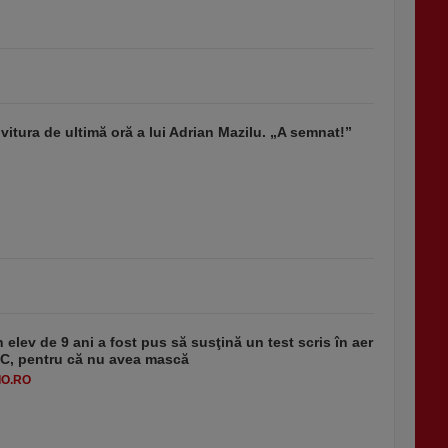
vitura de ultimă oră a lui Adrian Mazilu. „A semnat!”
 elev de 9 ani a fost pus să susţină un test scris în aer
-1°C, pentru că nu avea mască
O.RO