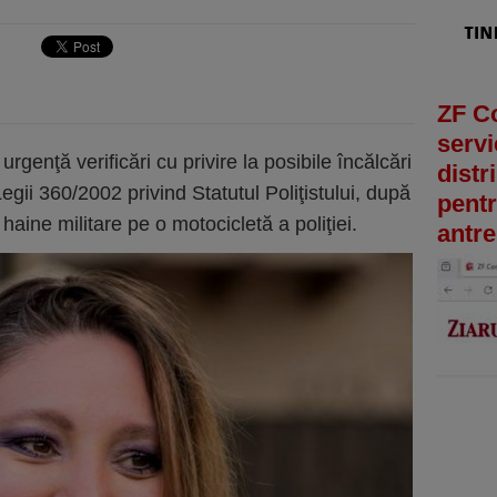
ZF C
servi
enţă verificări cu privire la posibile încălcări
distr
 Legii 360/2002 privind Statutul Poliţistului, după
pentr
aine militare pe o motocicletă a poliţiei.
antre