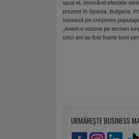
spus el, invocând efectele sim
prezent în Spania, Bulgaria, P
mizează pe creşterea populaţiei
„Avem o viziune pe termen lung
cinci ani au fost foarte buni pe
URMĂREȘTE BUSINESS M