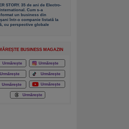
R STORY. 35 de ani de Electro-
 International. Cum s-a
sformat un business din
şani într-o companie listată la
ă, cu perspective globale
MĂREȘTE BUSINESS MAGAZIN
Urmărește
Urmărește
Urmărește
Urmărește
Urmărește
Urmărește
Urmărește