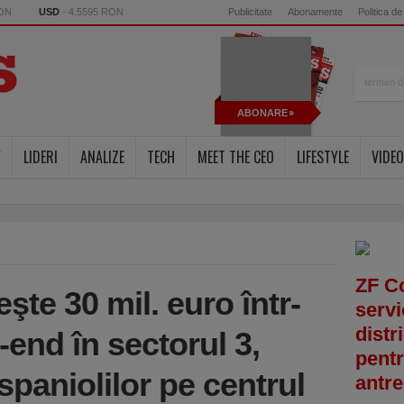
RON
USD
- 4.5595 RON
Publicitate
Abonamente
Politica de
ABONARE
Y
LIDERI
ANALIZE
TECH
MEET THE CEO
LIFESTYLE
VIDEO
ZF C
şte 30 mil. euro într-
servi
distr
-end în sectorul 3,
pentr
spaniolilor pe centrul
antre