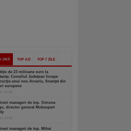
A ORĂ
TOP AZI
TOP 7 ZILE
tiţie de 23 milioane euro la
anţa: Consiliul Judeţean începe
rucţia unui nou Acvariu, finanţat din
uri europene
zi, 16:50
ineri manageri de top. Simona
u, director general Mobexpert
dy
zi, 14:00
ineri manageri de top. Mihai