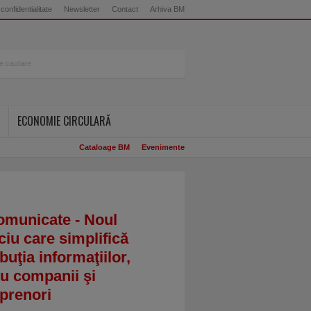
 confidentialitate
Newsletter
Contact
Arhiva BM
ECONOMIE CIRCULARĂ
Cataloage BM
Evenimente
omunicate - Noul
ciu care simplifică
ibuţia informaţiilor,
u companii şi
prenori