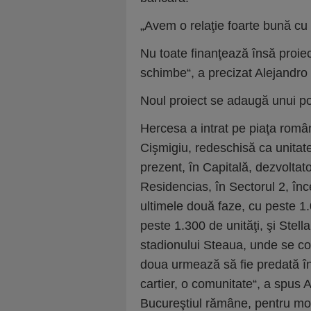
„Avem o relaţie foarte bună cu
Nu toate finanţează însă proiecte
schimbe“, a precizat Alejandro
Noul proiect se adaugă unui por
Hercesa a intrat pe piaţa române
Cişmigiu, redeschisă ca unitat
prezent, în Capitală, dezvoltat
Residencias, în Sectorul 2, înce
ultimele două faze, cu peste 1.
peste 1.300 de unităţi, şi Stell
stadionului Steaua, unde se cons
doua urmează să fie predată în 
cartier, o comunitate“, a spus
Bucureştiul rămâne, pentru mom