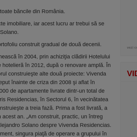
 toate băncile din România.
 imo­bili­are, iar acest lucru ar trebui să se
 Solano.
to­foliu construit gradual de două decenii.
vezi c
ască în 2004, prin achiziţia clădirii Hotelului
e hotelieră în 2012, după o renovare amplă. În
VI
orul construieşte alte două proiecte: Vivenda
put înainte de criza din 2008 şi aflat în
000 de apartamente livrate dintr-un total de
aris Residencias, în Sectorul 6, în vecinătatea
truieşte a treia fază. Prima a fost livrată, a
acest an. „Am construit, practic, un întreg
 Alejandro Solano despre Vivenda Residencias.
ent, singura piaţă de operare a grupului în