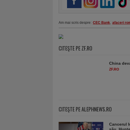
Am mai scris despre:
CEC Bank
,
afaceri ro
CITEŞTE PE ZF.RO
China deva
ZF.RO
CITEŞTE PE ALEPHNEWS.RO
Cancerul l
său, Hunt