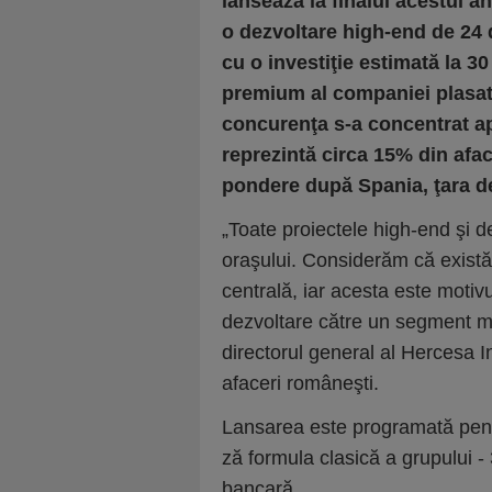
lansează la finalul acestui an
o dezvoltare high-end de 24 d
cu o investiţie estimată la 3
premium al companiei plasat 
concurenţa s-a concentrat ap
reprezintă circa 15% din afac
pondere după Spania, ţara de
„Toate proiectele high-end şi d
oraşului. Considerăm că există
centrală, iar acesta este motiv
dezvoltare către un segment mai
directorul general al Hercesa 
afaceri româneşti.
Lan­sarea este pro­gra­mată pen­
ză formula clasică a gru­pu­lui -
bancară.