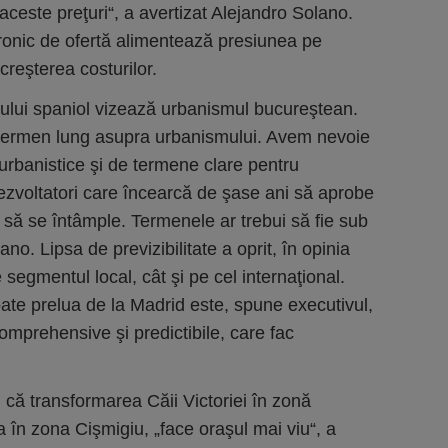
ceste preţuri“, a avertizat Alejandro Solano.
cronic de ofertă alimentează presiunea pe
 creşterea costurilor.
vului spaniol vizează urbanismul bucureştean.
termen lung asupra urbanismului. Avem nevoie
 urbanistice şi de termene clare pentru
zvoltatori care încearcă de şase ani să aprobe
i să se întâmple. Termenele ar trebui să fie sub
no. Lipsa de previzibilitate a oprit, în opinia
e segmentul local, cât şi pe cel internaţional.
oate prelua de la Madrid este, spune executivul,
comprehensive şi predictibile, care fac
 că transformarea Căii Victoriei în zonă
a în zona Cişmigiu, „face oraşul mai viu“, a