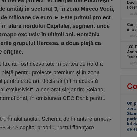
 al treilea proiect rezidenţial din Bucureşti -
Buche
Foren
e unităţi în sectorul 3, în zona Mircea Vodă,
astă
0 de milioane de euro
►
Este primul proiect
Cum 
în afara nordului Capitalei, segment unde
imobi
roape exclusiv în ultimii ani. România
astă
erile grupului Hercesa, a doua piaţă ca
100 T
 origine.
Andro
Tech
e lux au fost dezvoltate în partea de nord a
astă
 piaţă pentru proiecte premium şi în zona
ul pentru care am decis să ţintim aceas­tă
Co
 exclusi­vist“, a declarat Alejandro Solano,
International, în emisiu­nea CEC Bank pentru
Un p
abia
Stan
tru finalul anu­lui. Sche­ma de finanţare ur­mea­
part
lui d
 35-40% capital propriu, restul fi­nan­ţare
de e