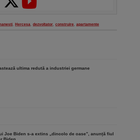
manesti
,
Hercesa
,
dezvoltator
,
construire
,
apartamente
stează ultima redută a industriei germane
ui Joe Biden s-a extins „dincolo de oase”, anunță fiul
er Biden