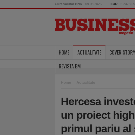
Curs valutar BNR
- 09.08.2026
EUR
- 5.2473 
HOME
ACTUALITATE
COVER STOR
REVISTA BM
Home
Actualitate
Hercesa investe
un proiect high
primul pariu al 