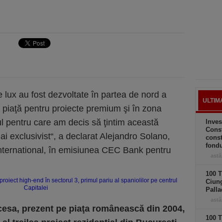
e lux au fost dezvoltate în partea de nord a
ULTIM
 piaţă pentru proiecte premium şi în zona
ul pentru care am decis să ţintim aceas­tă
Inves
Const
 exclusi­vist“, a declarat Alejandro Solano,
const
fond
International, în emisiu­nea CEC Bank pentru
astă
100 T
Ciung
Palla
astă
cesa, prezent pe piaţa românească din 2004,
100 T