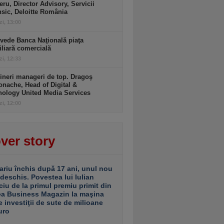
ru, Director Advisory, Servicii
sic, Deloitte România
zi, 13:00
vede Banca Naţională piaţa
liară comercială
zi, 12:33
ineri manageri de top. Dragoş
nache, Head of Digital &
nology United Media Services
zi, 12:00
ver story
ariu închis după 17 ani, unul nou
 deschis. Povestea lui Iulian
ciu de la primul premiu primit din
ea Business Magazin la maşina
e investiţii de sute de milioane
uro