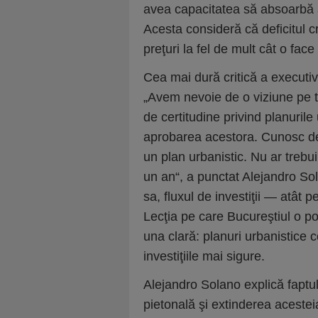
avea capacitatea să absoarbă a
Acesta consideră că deficitul 
preţuri la fel de mult cât o face
Cea mai dură critică a executi
„Avem nevoie de o viziune pe 
de certitudine privind planurile
aprobarea acestora. Cunosc de
un plan urbanistic. Nu ar trebu
un an“, a punctat Alejandro Sola
sa, fluxul de investiţii — atât p
Lecţia pe care Bucureştiul o p
una clară: planuri urbanistice 
investiţiile mai sigure.
Alejandro Solano explică faptul
pietonală şi extinderea acestei