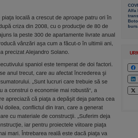
COVE
Alfa
tran
piaţa locală a crescut de aproape patru ori în
Boto
 după criza din 2008, cu o producţie de 80 de
burs
uns la peste 300 de apartamente livrate anual
roducă vânzări aşa cum a făcut-o în ultimii ani,
a precizat Alejandro Solano.
UR
cutivului spaniol este temperat de doi factori.
se anul trecut, care au afectat încrederea şi
sumatorului. „Sunt lucruri care trebuie să se
u a construi o economie mai robustă“, a
e apreciază că piaţa a depăşit deja partea cea
 Al doilea, conflictul din Iran, care a generat
nare cu materiale de construcţii. „Suferim deja
nstrucţie, iar pentru proiectele viitoare piaţa
mai mari. Întrebarea reală este dacă piaţa va