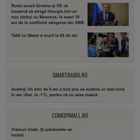
Rusia acuză Ucraina şi UE că
încearcă să atragă Georgia într-un
nou război cu Moscova, la exact 18
ani de la conflictul sângeros din 2008
Tatăl lui Messi a murit la 68 de ani
SMARTRADIO.RO
Austria| Un elev de 9 ani a fost pus să susţină un test scris
în aer liber, la -1°C, pentru că nu avea mască
COMEDYMALL.RO
Vremuri triste. Şi păcănelele se
închid.