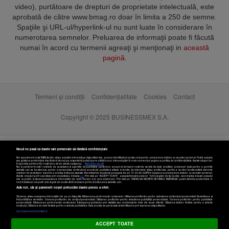
video), purtătoare de drepturi de proprietate intelectuală, este
aprobată de către www.bmag.ro doar în limita a 250 de semne.
Spaţiile şi URL-ul/hyperlink-ul nu sunt luate în considerare în
numerotarea semnelor. Preluarea de informaţii poate fi făcută
numai în acord cu termenii agreaţi şi menţionaţi in
această
pagină
.
Termeni și condiții
Confidențialitate
Cookies
Contact
Copyright © 2025 BUSINESSMEX S.A.
Nouă ne pasă ca datele tale personale să rămână confidențiale
Noi și partenerii noștri
589
stocăm și/sau accesăm informații pe dispozitivul dvs., precum identificatorii cookie unici pentru prelucrarea datelor cu caracter personal. Puteți accepta
sau gestiona preferințele dvs. făcând clic mai jos, respectiv vă puteți opune utilizării unui interes legitim în orice moment pe pagina cu politica de confidențialitate. Aceste alegeri vor
fi raportate partenerilor noștri și nu vă vor afecta navigarea.
Mai multe detalii
Noi si partenerii nostri (retelele de socializare si agentiile de publicitate partenere, precum si furnizorii nostri de servicii de date analitice) prelucram date pentru a permite
website-ului sa functioneze, pentru a personaliza continutul si anunturile publicitare afisate in functie de interesele si/sau profilul dvs., pentru a va oferi functionalitati aferente
retelelor de socializare si pentru a analiza traficul pe website. Beneficiati de drepturile prevazute de art. 15-22 din GDPR in legatura cu prelucrarea datelor cu caracter personal.
Aceste drepturi pot fi exercitate prin modalitatea indicata
aici
. Prin click pe “ACCEPT TOATE”, acceptati folosirea tuturor Tehnologiilor de tip Cookie, care implica inclusiv acceptul
dvs. cu privire la stocarea/accesarea informatiilor de catre Vendor-ii cu care colaboram. Prin click pe “VREAU SA MODIFIC SETARILE INDIVIDUAL” puteti schimba preferintele in
mod individual, mai putin cele legate de cookie strict necesare pentru functionarea website-ului.
Atât noi, cât și partenerii noștri prelucrăm datele pentru a oferi:
Stocarea și/sau accesarea informațiilor de pe un dispozitiv. Măsurarea performanței reclamelor. Utilizarea profilurilor pentru selectarea conținutului personalizat. Dezvoltarea și
îmbunătățirea serviciilor. Crearea profilurilor de conținut personalizat. Utilizarea profilurilor pentru selectarea publicității personalizate. Crearea profilurilor pentru publicitate
personalizată. Măsurarea performanței conținutului. Înțelegerea publicului prin statistici sau combinații de date din surse diferite. Utilizarea datelor limitate pentru a selecta
Setări cookies
conținutul. Utilizarea de date limitate pentru a selecta publicitatea. Date precise de geolocație și identificarea prin scanarea dispozitivului.
Listă parteneri (furnizori)
ACCEPT TOATE