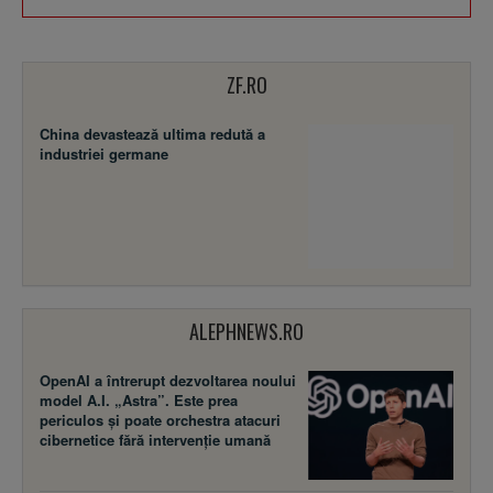
ZF.RO
China devastează ultima redută a
industriei germane
ALEPHNEWS.RO
OpenAI a întrerupt dezvoltarea noului
model A.I. „Astra”. Este prea
periculos și poate orchestra atacuri
cibernetice fără intervenție umană