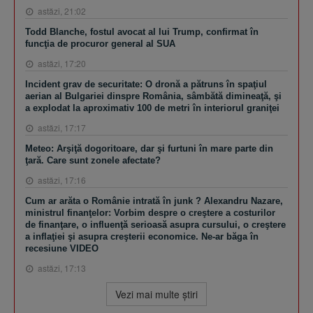
astăzi, 21:02
Todd Blanche, fostul avocat al lui Trump, confirmat în
funcţia de procuror general al SUA
astăzi, 17:20
Incident grav de securitate: O dronă a pătruns în spaţiul
aerian al Bulgariei dinspre România, sâmbătă dimineaţă, şi
a explodat la aproximativ 100 de metri în interiorul graniţei
astăzi, 17:17
Meteo: Arşiţă dogoritoare, dar şi furtuni în mare parte din
ţară. Care sunt zonele afectate?
astăzi, 17:16
Cum ar arăta o Românie intrată în junk ? Alexandru Nazare,
ministrul finanţelor: Vorbim despre o creştere a costurilor
de finanţare, o influenţă serioasă asupra cursului, o creştere
a inflaţiei şi asupra creşterii economice. Ne-ar băga în
recesiune VIDEO
astăzi, 17:13
Vezi mai multe ştiri