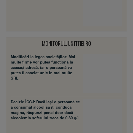
MONITORULJUSTITIEI.RO
Modificări la legea societăţilor: Mai
multe firme vor putea funcţiona la
aceeaşi adresă, iar o persoană va
putea fi asociat unic în mai multe
SRL
Decizie ÎCCJ: Dacă laşi o persoană ce
a consumat alcool să îţi conducă
maşina, răspunzi penal doar dacă
alcoolemia şoferului trece de 0,80 g/l