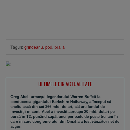
Taguri:
grindeanu
,
pod
,
brăila
ULTIMELE DIN ACTUALITATE
Greg Abel, urmaşul legendarului Warren Buffett la
conducerea gigantului Berkshire Hathaway, a început să
cheltuiască din cei 366 mld. dolari, cât are fondul de
investiţii în cont. Abel a investit aproape 20 mld. dolari pe
bursă în T2, punând capăt unei perioade de peste trei ani în
care în care conglomeratul din Omaha a fost vânzător net de
acţiuni