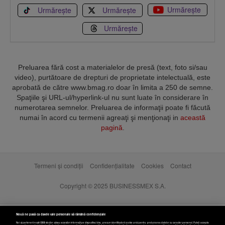
Urmărește
Urmărește
Urmărește
Urmărește
Preluarea fără cost a materialelor de presă (text, foto si/sau
video), purtătoare de drepturi de proprietate intelectuală, este
aprobată de către www.bmag.ro doar în limita a 250 de semne.
Spaţiile şi URL-ul/hyperlink-ul nu sunt luate în considerare în
numerotarea semnelor. Preluarea de informaţii poate fi făcută
numai în acord cu termenii agreaţi şi menţionaţi in
această
pagină
.
Termeni și condiții
Confidențialitate
Cookies
Contact
Copyright © 2025 BUSINESSMEX S.A.
Nouă ne pasă ca datele tale personale să rămână confidențiale
Noi și partenerii noștri
589
stocăm și/sau accesăm informații pe dispozitivul dvs., precum identificatorii cookie unici pentru prelucrarea datelor cu caracter personal. Puteți accepta