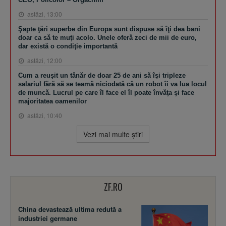
astăzi, 13:00
Şapte ţări superbe din Europa sunt dispuse să îţi dea bani
doar ca să te muţi acolo. Unele oferă zeci de mii de euro,
dar există o condiţie importantă
astăzi, 12:00
Cum a reuşit un tânăr de doar 25 de ani să îşi tripleze
salariul fără să se teamă niciodată că un robot îi va lua locul
de muncă. Lucrul pe care îl face el îl poate învăţa şi face
majoritatea oamenilor
astăzi, 10:40
Vezi mai multe ştiri
ZF.RO
China devastează ultima redută a
industriei germane