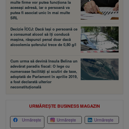
multe firme vor putea funcţiona la
aceeaşi adresă, iar o persoană va
putea fi asociat unic în mai multe
SRL
Decizie ÎCCJ: Dacă laşi o persoană ce
a consumat alcool să îţi conducă
maşina, răspunzi penal doar dacă
alcoolemia şoferului trece de 0,80 g/l
Cum urma să devină Insula Belina un
adevărat paradis fiscal: O lege cu
numeroase facilităţi şi scutiri de taxe,
adoptată de Parlament în aprilie 2019,
a fost declarată ulterior
neconstituţională
URMĂREȘTE BUSINESS MAGAZIN
Urmărește
Urmărește
Urmărește