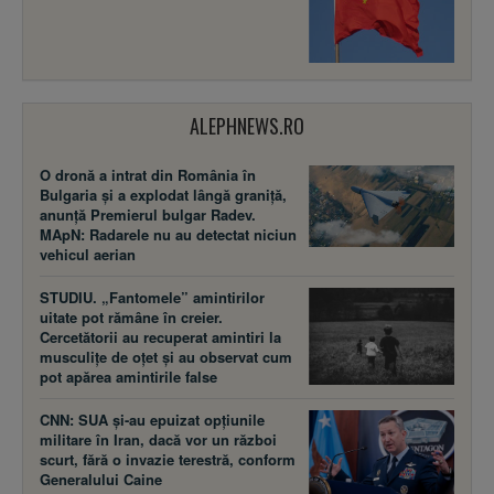
ALEPHNEWS.RO
O dronă a intrat din România în
Bulgaria și a explodat lângă graniță,
anunță Premierul bulgar Radev.
MApN: Radarele nu au detectat niciun
vehicul aerian
STUDIU. „Fantomele” amintirilor
uitate pot rămâne în creier.
Cercetătorii au recuperat amintiri la
musculițe de oțet și au observat cum
pot apărea amintirile false
CNN: SUA şi-au epuizat opțiunile
militare în Iran, dacă vor un război
scurt, fără o invazie terestră, conform
Generalului Caine