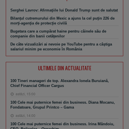
Serghei Lavrov: Afirmaţiile lui Donald Trump sunt de salutat
Bilanţul cutremurului din Mexic a ajuns la cel puţin 226 de
morţi-agenţia de protecţie civilă
Bugetara care a cumpărat haine pentru câinele său de
companie din banii cetăţenilor
De câte vizualizări ai nevoie pe YouTube pentru a câştiga
salariul minim pe economie în România
ULTIMELE DIN ACTUALITATE
100 Tineri manageri de top. Alexandra Ionela Buruiană,
Chief Financial Officer Cargus
astăzi, 15:00
100 Cele mai puternice femei din business. Diana Mocanu,
Fondatoare, Grupul Printco – Gama
astăzi, 14:00
100 Cele mai puternice femei din business. Irina Măndoiu,
CEO, Policolor – Orgachim