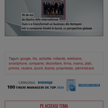
Taguri:
google
,
htc
,
achizitie
,
miliarde
,
telefoane
,
smartphone
,
companie
,
dezvoltare
,
firma
,
mama
,
plati
,
primire
,
reuters
,
acord
,
licenta
,
proprietate
,
administrare
PE ACEEAŞI TEMA