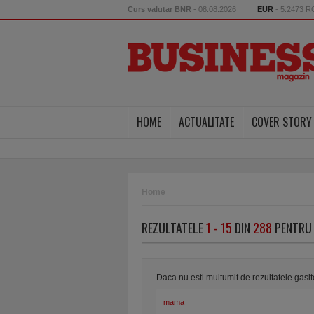
Curs valutar BNR
- 08.08.2026
EUR
- 5.2473 
HOME
ACTUALITATE
COVER STORY
Home
REZULTATELE
1 - 15
DIN
288
PENTRU 
Daca nu esti multumit de rezultatele gasi