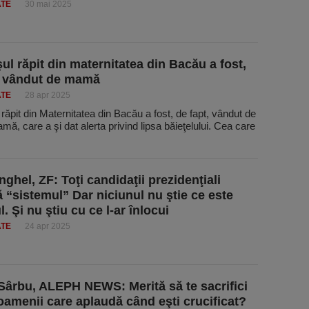
ATE
30 mai 2025
ul răpit din maternitatea din Bacău a fost,
, vândut de mamă
ATE
28 apr 2025
răpit din Maternitatea din Bacău a fost, de fapt, vândut de
mă, care a şi dat alerta privind lipsa băieţelului. Cea care
nghel, ZF: Toţi candidaţii prezidenţiali
 “sistemul” Dar niciunul nu ştie ce este
. Şi nu ştiu cu ce l-ar înlocui
ATE
24 apr 2025
Sârbu, ALEPH NEWS: Merită să te sacrifici
oamenii care aplaudă când eşti crucificat?