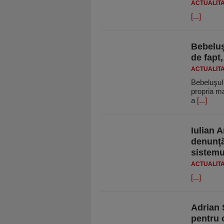
ACTUALIT
[...]
Bebeluş
de fapt
ACTUALIT
Bebeluşul 
propria ma
a
[...]
Iulian A
denunţă
sistemul
ACTUALIT
[...]
Adrian 
pentru 