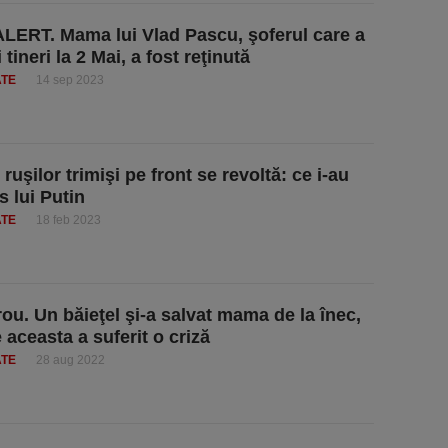
ERT. Mama lui Vlad Pascu, şoferul care a
 tineri la 2 Mai, a fost reţinută
ATE
14 sep 2023
uşilor trimişi pe front se revoltă: ce i-au
s lui Putin
ATE
18 feb 2023
rou. Un băieţel şi-a salvat mama de la înec,
 aceasta a suferit o criză
ATE
28 aug 2022