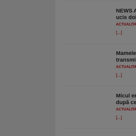
NEWS AL
ucis doi
ACTUALIT
[...]
Mamele r
transmi
ACTUALIT
[...]
Micul e
după ce
ACTUALIT
[...]