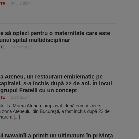
ATE
20 apr 2025
ce să optezi pentru o maternitate care este
unui spital multidisciplinar
ATE
27 mar 2025
 Ateneu, un restaurant emblematic pe
pitalei, s-a închis după 22 de ani. În locul
e grupul Fratelli cu un concept
ATE
2 oct 2024
tul La Mama Ateneu, amplasat, după cum îi zice şi
 zona Ateneului din Bucureşti, a fost închis după 22 de
rmare a
[...]
i Navalnîi a primit un ultimatum în privinţa