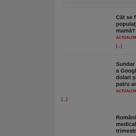
Cât se 
populaţi
mamă?
ACTUALIT
[...]
Sundar 
a Googl
dolari ş
patru a
ACTUALIT
[...]
România
medical
trimest