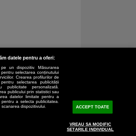
răm datele pentru a oferi:
 pe un dispozitiv. Măsurarea
r pentru selectarea conținutului
iciilor. Crearea profilurilor de
 pentru selectarea publicității
LIFESTYLE
SPECIAL
OPINII
u publicitate personalizată.
a publicului prin statistici sau
area datelor limitate pentru a
Revista Business Magazin
e pentru a selecta publicitatea.
 scanarea dispozitivului.
ACCEPT TOATE
Abonează-te şi primeşte revista acasă
saptămânal
VREAU SA MODIFIC
Discount:
15%
SETARILE INDIVIDUAL
Arhivă revistă
ABONARE