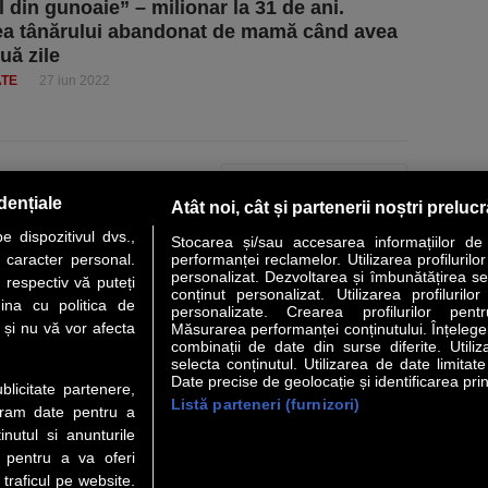
l din gunoaie” – milionar la 31 de ani.
a tânărului abandonat de mamă când avea
uă zile
ATE
27 iun 2022
PAGINA URMĂTOARE »
dențiale
Atât noi, cât și partenerii noștri preluc
 dispozitivul dvs.,
Stocarea și/sau accesarea informațiilor de
u caracter personal.
performanței reclamelor. Utilizarea profilurilo
personalizat. Dezvoltarea și îmbunătățirea serv
 respectiv vă puteți
conținut personalizat. Utilizarea profilurilor
VER STORY
LIDERI
ANALIZE
HI-TECH
MEET THE CEO
ina cu politica de
personalizate. Crearea profilurilor pentr
i și nu vă vor afecta
Măsurarea performanței conținutului. Înțelegere
combinații de date din surse diferite. Utiliz
uri utile
Servicii
selecta conținutul. Utilizarea de date limitat
Date precise de geolocație și identificarea prin
ublicitate partenere,
Listă parteneri (furnizori)
Financiar
Politica de confidentialitate
Newsletter
ucram date pentru a
 Noi
Termeni si conditii
RSS
nutul si anunturile
t Redactie
About cookies
., pentru a va oferi
t Marketing
 traficul pe website.