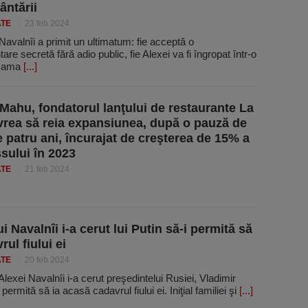
ntării
ATE
23 feb 2024
avalnîi a primit un ultimatum: fie acceptă o
re secretă fără adio public, fie Alexei va fi îngropat într-o
 Mama
[...]
 Mahu, fondatorul lanţului de restaurante La
rea să reia expansiunea, după o pauză de
 patru ani, încurajat de creşterea de 15% a
sului în 2023
ATE
21 feb 2024
 Navalnîi i-a cerut lui Putin să-i permită să
rul fiului ei
ATE
20 feb 2024
lexei Navalnîi i-a cerut preşedintelui Rusiei, Vladimir
 permită să ia acasă cadavrul fiului ei. Iniţial familiei şi
[...]