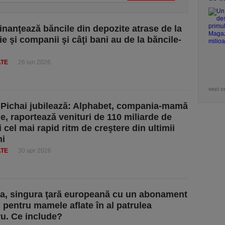
finanţează băncile din depozite atrase de la
e şi companii şi câţi bani au de la băncile-
ATE
26 iun 2026
vezi c
Pichai jubilează: Alphabet, compania-mamă
e, raportează venituri de 110 miliarde de
i cel mai rapid ritm de creştere din ultimii
ni
ATE
30 apr 2026
, singura ţară europeană cu un abonament
 pentru mamele aflate în al patrulea
ru. Ce include?