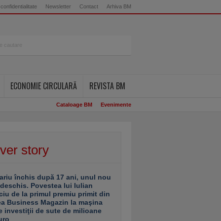
 confidentialitate
Newsletter
Contact
Arhiva BM
ECONOMIE CIRCULARĂ
REVISTA BM
Cataloage BM
Evenimente
ver story
ariu închis după 17 ani, unul nou
 deschis. Povestea lui Iulian
ciu de la primul premiu primit din
ea Business Magazin la maşina
e investiţii de sute de milioane
uro