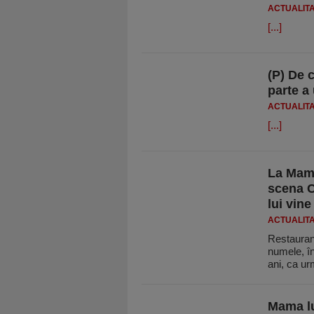
ACTUALIT
[...]
(P) De 
parte a 
ACTUALIT
[...]
La Mama
scena Ca
lui vin
ACTUALIT
Restauran
numele, în
ani, ca u
Mama lu