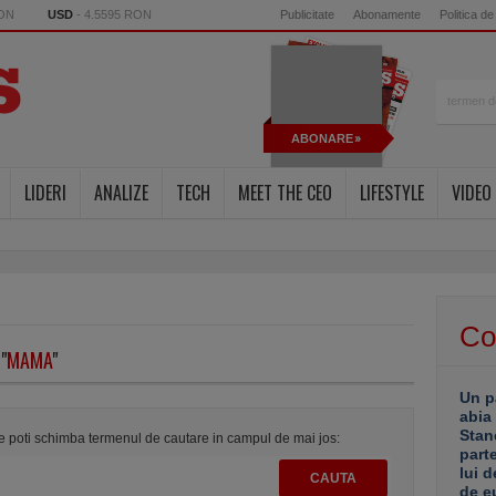
RON
USD
- 4.5595 RON
Publicitate
Abonamente
Politica de
ABONARE
LIDERI
ANALIZE
TECH
MEET THE CEO
LIFESTYLE
VIDEO
Co
"
MAMA
"
Un p
abia
Stan
te poti schimba termenul de cautare in campul de mai jos:
part
lui d
de e