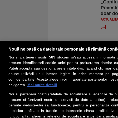
„Copilu
Poveste
doar do
ACTUALIT
[...]
Nouă ne pasă ca datele tale personale să rămână confi
Noi și partenerii noștri
589
stocăm și/sau accesăm informații pe
precum identificatorii cookie unici pentru prelucrarea datelor c
Puteți accepta sau gestiona preferințele dvs. făcând clic mai jos,
PRIMA PAGINĂ
ACTUALITATE
CO
opune utilizării unui interes legitim în orice moment pe pag
confidențialitate. Aceste alegeri vor fi raportate partenerilor noștr
navigarea.
Mai multe detalii
Social
Link-
Noi si partenerii nostri (retelele de socializare si agentiile de p
Z
iarul 
Urmareste-ne pe Facebook
precum si furnizorii nostri de servicii de date analitice) prel
Despre
permite website-ului sa functioneze, pentru a personaliza conti
Contac
publicitare afisate in functie de interesele si/sau profilul dvs
Contac
functionalitati aferente retelelor de socializare si pentru a analiza