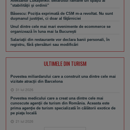
Aleksandr Lukaşenko: Belarusul rămâne un spaţiu al
"stabilităţii şi ordinii"
Băsescu: Poziţia exprimată de CSM m-a revoltat. Nu sunt
duşmanul justiţiei, ci doar al făţărniciei
Unul dintre cele mai mari evenimente de ecommerce se
organizează în luna mai la Bucureşti
Salariaţii din restaurante vor declara banii personali, în
registru, fără ştersături sau modificări
ULTIMELE DIN TURISM
Povestea miliardarului care a construit una dintre cele mai
vizitate atracţii din Barcelona
31 iul 2026
Povestea medicului care a creat una dintre cele mai
cunoscute agenţii de turism din România. Aceasta este
prima agenţie de turism specializată în călătorii exotice de
pe piaţa locală
21 iul 2026