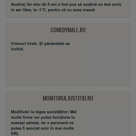
Austria| Un elev de 9 ani a fost pus să susţină un test scris
în aer liber, la -1°C, pentru că nu avea mască
COMEDYMALL.RO
Vremuri triste. Şi păcănelele se
închid.
MONITORULJUSTITIEI.RO
Modificări la legea societăţilor: Mai
multe firme vor putea funcţiona la
aceeaşi adresă, iar o persoană va
putea fi asociat unic în mai multe
SRL