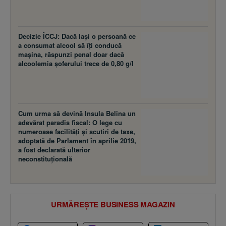
Decizie ÎCCJ: Dacă laşi o persoană ce
a consumat alcool să îţi conducă
maşina, răspunzi penal doar dacă
alcoolemia şoferului trece de 0,80 g/l
Cum urma să devină Insula Belina un
adevărat paradis fiscal: O lege cu
numeroase facilităţi şi scutiri de taxe,
adoptată de Parlament în aprilie 2019,
a fost declarată ulterior
neconstituţională
URMĂREȘTE BUSINESS MAGAZIN