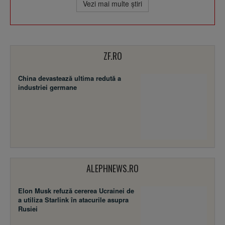
Vezi mai multe ştiri
ZF.RO
China devastează ultima redută a
industriei germane
ALEPHNEWS.RO
Elon Musk refuză cererea Ucrainei de
a utiliza Starlink în atacurile asupra
Rusiei