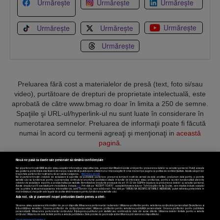
Urmărește
Urmărește
Urmărește
Urmărește
Urmărește
Urmărește
Urmărește
Preluarea fără cost a materialelor de presă (text, foto si/sau
video), purtătoare de drepturi de proprietate intelectuală, este
aprobată de către www.bmag.ro doar în limita a 250 de semne.
Spaţiile şi URL-ul/hyperlink-ul nu sunt luate în considerare în
numerotarea semnelor. Preluarea de informaţii poate fi făcută
numai în acord cu termenii agreaţi şi menţionaţi in
această
pagină
.
Nouă ne pasă ca datele tale personale să rămână confidențiale
Noi și partenerii noștri
589
stocăm și/sau accesăm informații pe dispozitivul dvs., precum identificatorii cookie unici pentru prelucrarea datelor cu caracter personal. Puteți accepta
sau gestiona preferințele dvs. făcând clic mai jos, respectiv vă puteți opune utilizării unui interes legitim în orice moment pe pagina cu politica de confidențialitate. Aceste alegeri vor
fi raportate partenerilor noștri și nu vă vor afecta navigarea.
Mai multe detalii
Noi si partenerii nostri (retelele de socializare si agentiile de publicitate partenere, precum si furnizorii nostri de servicii de date analitice) prelucram date pentru a permite
Termeni și condiții
Confidențialitate
Cookies
Contact
website-ului sa functioneze, pentru a personaliza continutul si anunturile publicitare afisate in functie de interesele si/sau profilul dvs., pentru a va oferi functionalitati aferente
retelelor de socializare si pentru a analiza traficul pe website. Beneficiati de drepturile prevazute de art. 15-22 din GDPR in legatura cu prelucrarea datelor cu caracter personal.
Aceste drepturi pot fi exercitate prin modalitatea indicata
aici
. Prin click pe “ACCEPT TOATE”, acceptati folosirea tuturor Tehnologiilor de tip Cookie, care implica inclusiv acceptul
dvs. cu privire la stocarea/accesarea informatiilor de catre Vendor-ii cu care colaboram. Prin click pe “VREAU SA MODIFIC SETARILE INDIVIDUAL” puteti schimba preferintele in
mod individual, mai putin cele legate de cookie strict necesare pentru functionarea website-ului.
Atât noi, cât și partenerii noștri prelucrăm datele pentru a oferi:
Copyright © 2025 BUSINESSMEX S.A.
Stocarea și/sau accesarea informațiilor de pe un dispozitiv. Măsurarea performanței reclamelor. Utilizarea profilurilor pentru selectarea conținutului personalizat. Dezvoltarea și
îmbunătățirea serviciilor. Crearea profilurilor de conținut personalizat. Utilizarea profilurilor pentru selectarea publicității personalizate. Crearea profilurilor pentru publicitate
personalizată. Măsurarea performanței conținutului. Înțelegerea publicului prin statistici sau combinații de date din surse diferite. Utilizarea datelor limitate pentru a selecta
Setări cookies
conținutul. Utilizarea de date limitate pentru a selecta publicitatea. Date precise de geolocație și identificarea prin scanarea dispozitivului.
Listă parteneri (furnizori)