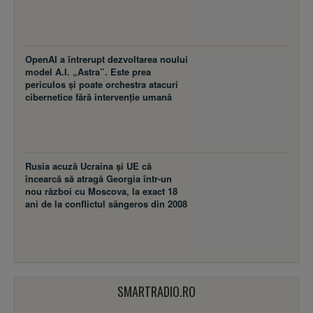
OpenAI a întrerupt dezvoltarea noului
model A.I. „Astra”. Este prea
periculos și poate orchestra atacuri
cibernetice fără intervenție umană
Rusia acuză Ucraina şi UE că
încearcă să atragă Georgia într-un
nou război cu Moscova, la exact 18
ani de la conflictul sângeros din 2008
SMARTRADIO.RO