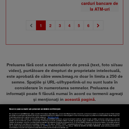
(current)
1
2
3
4
5
6
Preluarea fără cost a materialelor de presă (text, foto si/sau
video), purtătoare de drepturi de proprietate intelectuală,
este aprobată de către www.bmag.ro doar în limita a 250 de
semne. Spaţiile şi URL-ul/hyperlink-ul nu sunt luate în
considerare în numerotarea semnelor. Preluarea de
informaţii poate fi făcută numai în acord cu termenii agreaţi
şi menţionaţi in
această pagină
.
Nouă ne pasă ca datele tale personale să rămână confidențiale
Noi și partenerii noștri
589
stocăm și/sau accesăm informații pe dispozitivul dvs., precum identificatorii cookie unici pentru prelucrarea datelor cu caracter personal. Puteți accepta
sau gestiona preferințele dvs. făcând clic mai jos, respectiv vă puteți opune utilizării unui interes legitim în orice moment pe pagina cu politica de confidențialitate. Aceste alegeri vor
fi raportate partenerilor noștri și nu vă vor afecta navigarea.
Mai multe detalii
Noi si partenerii nostri (retelele de socializare si agentiile de publicitate partenere, precum si furnizorii nostri de servicii de date analitice) prelucram date pentru a permite
Termeni și condiții
Confidențialitate
Cookies
Contact
website-ului sa functioneze, pentru a personaliza continutul si anunturile publicitare afisate in functie de interesele si/sau profilul dvs., pentru a va oferi functionalitati aferente
retelelor de socializare si pentru a analiza traficul pe website. Beneficiati de drepturile prevazute de art. 15-22 din GDPR in legatura cu prelucrarea datelor cu caracter personal.
Aceste drepturi pot fi exercitate prin modalitatea indicata
aici
. Prin click pe “ACCEPT TOATE”, acceptati folosirea tuturor Tehnologiilor de tip Cookie, care implica inclusiv acceptul
dvs. cu privire la stocarea/accesarea informatiilor de catre Vendor-ii cu care colaboram. Prin click pe “VREAU SA MODIFIC SETARILE INDIVIDUAL” puteti schimba preferintele in
mod individual, mai putin cele legate de cookie strict necesare pentru functionarea website-ului.