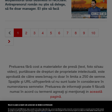
Moştenitorul unui business în reciclare:
Antreprenorul român nu ştie să delege,
să fie doar manager. El ştie să facă
(current)
1
2
3
4
5
6
7
8
9
10
Preluarea fără cost a materialelor de presă (text, foto si/sau
video), purtătoare de drepturi de proprietate intelectuală, este
aprobată de către www.bmag.ro doar în limita a 250 de semne.
Spaţiile şi URL-ul/hyperlink-ul nu sunt luate în considerare în
numerotarea semnelor. Preluarea de informaţii poate fi făcută
numai în acord cu termenii agreaţi şi menţionaţi in
această
pagină
.
Nouă ne pasă ca datele tale personale să rămână confidențiale
Noi și partenerii noștri
589
stocăm și/sau accesăm informații pe dispozitivul dvs., precum identificatorii cookie unici pentru prelucrarea datelor cu caracter personal. Puteți accepta
sau gestiona preferințele dvs. făcând clic mai jos, respectiv vă puteți opune utilizării unui interes legitim în orice moment pe pagina cu politica de confidențialitate. Aceste alegeri vor
fi raportate partenerilor noștri și nu vă vor afecta navigarea.
Mai multe detalii