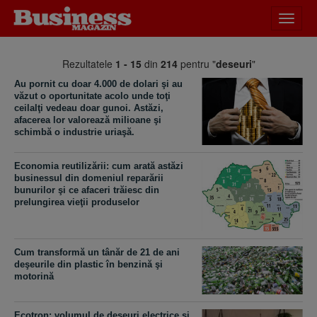
Desch
meniu
Rezultatele
1 - 15
din
214
pentru "
deseuri
"
Au pornit cu doar 4.000 de dolari şi au
văzut o oportunitate acolo unde toţi
ceilalţi vedeau doar gunoi. Astăzi,
afacerea lor valorează milioane şi
schimbă o industrie uriaşă.
Economia reutilizării: cum arată astăzi
businessul din domeniul reparării
bunurilor şi ce afaceri trăiesc din
prelungirea vieţii produselor
Cum transformă un tânăr de 21 de ani
deşeurile din plastic în benzină şi
motorină
Ecotron: volumul de deşeuri electrice şi