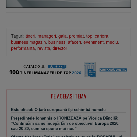
Taguri:
tineri
,
manageri
,
gala
,
premiat
,
top
,
cariera
,
business magazin
,
business
,
afaceri
,
eveniment
,
mediu
,
performanta
,
revista
,
director
PE ACEEAŞI TEMA
Este oficial: O ţară europeană îşi schimbă numele
Preşedintele Iohannis o IRONIZEAZĂ pe Viorica Dăncilă:
”Continuăm să ne îndepărtăm de obiectivul Europa 2020,
sau 20-20, cum se spune mai nou”