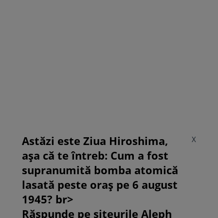
Astăzi este Ziua Hiroshima,
X
așa că te întreb: Cum a fost
supranumită bomba atomică
lasată peste oraș pe 6 august
1945? br>
Răspunde pe siteurile Aleph