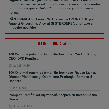
Olguţa Vasilescu "ştie" ce soluţie se va da în DOSARUL lui
Liviu Dragnea: Să târăşti un politician de anvergura liderului
partidului de guvernământ într-un proces penibil... nu e
normal
RĂZBUNAREA lui Firea: PMB dezvăluie ONORARIUL plătit
Angelei Gheorghiu. A cerut ŞI ŞTERGEREA unor taxe şi
impozite neplătite
ULTIMELE DIN AFACERI
100 Cele mai puternice femei din business. Cristina Popa,
CEO, DPD România
astăzi, 10:49
100 Cele mai puternice femei din business. Raluca Lainer,
Director Planificare şi Optimizare Producţie, Rompetrol
Rafinare
ieri, 15:41
Pompierii români au luptat toată noaptea cu incendiile din
Grecia
duminică, 10:26