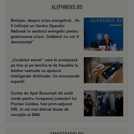
ALEPHNEWS.RO
Bolojan, despre criza energetică: „Va
fi înființat un Centru Operativ
Național în sectorul energetic pentru
gestionarea crizei. Cetățenii nu vor fi
deconectați”
„Cuvântul secret” care te protejează
pe tine și pe familia ta de fraudele la
telefon realizate cu ajutorul
Inteligenței Artificiale. Ce recomandă
experții
Curtea de Apel București dă undă
verde pentru începerea judecării lui
Florian Coldea, fost prim-adjunct
SRI, în cel mai delicat dosar de
corupție al DNA