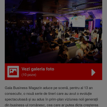
Vezi galeria foto
(10 poze)
Gala Business Magazin aduce pe scenă, pentru al 13 an
consecutiv, o nouă serie de tineri care au avut o evoluţie
spectaculoasă şi au adus în prim-plan viziunea noii generaţii
din business-ul românesc, cea care ar putea dicta creşterea