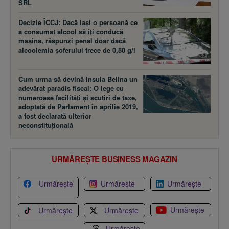
SRL
Decizie ÎCCJ: Dacă laşi o persoană ce
a consumat alcool să îţi conducă
maşina, răspunzi penal doar dacă
alcoolemia şoferului trece de 0,80 g/l
Cum urma să devină Insula Belina un
adevărat paradis fiscal: O lege cu
numeroase facilităţi şi scutiri de taxe,
adoptată de Parlament în aprilie 2019,
a fost declarată ulterior
neconstituţională
URMĂREȘTE BUSINESS MAGAZIN
Urmărește
Urmărește
Urmărește
Urmărește
Urmărește
Urmărește
Urmărește