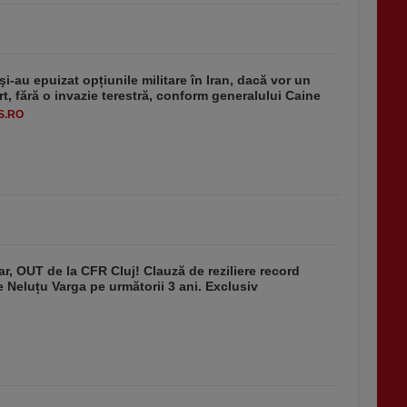
i-au epuizat opțiunile militare în Iran, dacă vor un
rt, fără o invazie terestră, conform generalului Caine
S.RO
r, OUT de la CFR Cluj! Clauză de reziliere record
de Neluțu Varga pe următorii 3 ani. Exclusiv