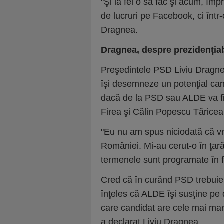
"Şi la fel o să fac şi acum, îm
de lucruri pe Facebook, ci într
Dragnea.
Dragnea, despre prezidenţiabi
Preşedintele PSD Liviu Dragne
îşi desemneze un potenţial cand
dacă de la PSD sau ALDE va fi
Firea şi Călin Popescu Tăricea
"Eu nu am spus niciodată că vr
României. Mi-au cerut-o în ţară 
termenele sunt programate în f
Cred că în curând PSD trebuie
înţeles că ALDE îşi susţine pe
care candidat are cele mai mar
a declarat Liviu Dragnea.