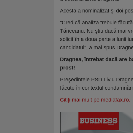
Acesta a nominalizat şi doi posib
"Cred că analiza trebuie făcută
Tăriceanu. Nu ştiu dacă mai vr
solicit în a doua parte a lunii i
candidatul", a mai spus Dragn
Dragnea, întrebat dacă are b
prost!
Preşedintele PSD Liviu Dragnea
făcute în contextul condamnării
Citiţi mai mult pe mediafax.ro.