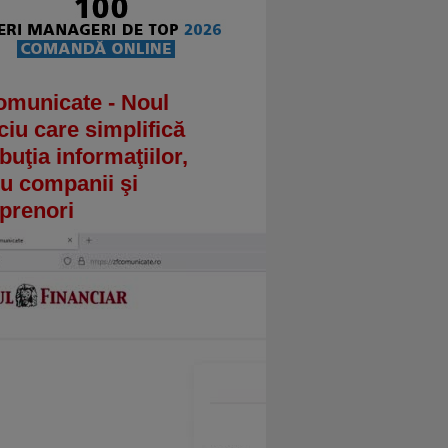
omunicate - Noul
ciu care simplifică
ibuţia informaţiilor,
u companii şi
prenori