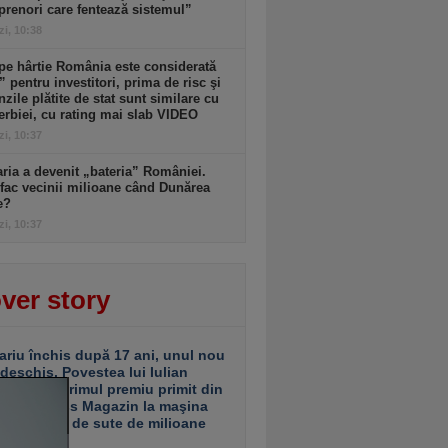
prenori care fentează sistemul”
zi, 10:38
pe hârtie România este considerată
” pentru investitori, prima de risc şi
zile plătite de stat sunt similare cu
erbiei, cu rating mai slab VIDEO
zi, 10:37
ria a devenit „bateria” României.
ac vecinii milioane când Dunărea
e?
zi, 10:37
ver story
ariu închis după 17 ani, unul nou
 deschis. Povestea lui Iulian
ciu de la primul premiu primit din
ea Business Magazin la maşina
e investiţii de sute de milioane
uro