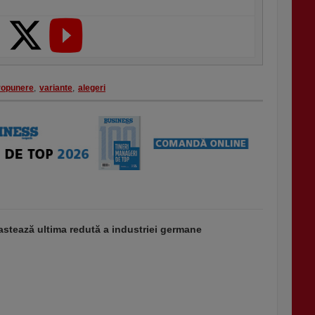
ropunere
,
variante
,
alegeri
stează ultima redută a industriei germane