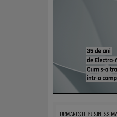
URMĂREȘTE BUSINESS M