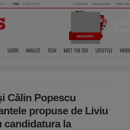
RON
USD
- 4.5595 RON
Publicitate
Abonamente
Politica de
ABONARE
Y
LIDERI
ANALIZE
TECH
MEET THE CEO
LIFESTYLE
VIDEO
şi Călin Popescu
antele propuse de Liviu
 candidatura la