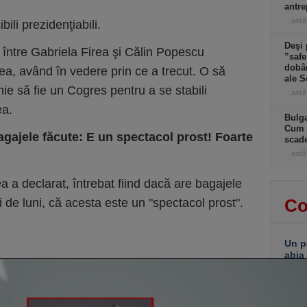
antre
astă
ili prezidenţiabili.
Deşi 
 între Gabriela Firea şi Călin Popescu
”safe
dobân
ea, având în vedere prin ce a trecut. O să
ale S
unie să fie un Cogres pentru a se stabili
astă
ea.
Bulga
Cum f
agajele făcute: E un spectacol prost! Foarte
scad
astă
 a declarat, întrebat fiind dacă are bagajele
Co
 de luni, că acesta este un "spectacol prost".
Un p
abia
Stan
part
lui d
de e