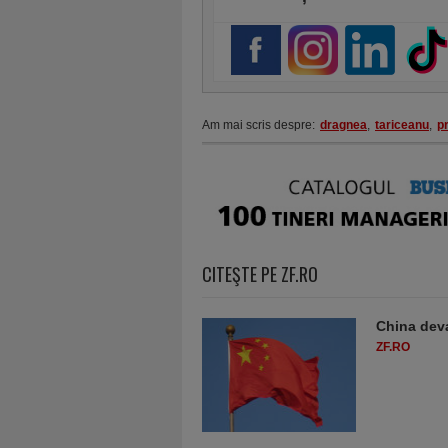
Am mai scris despre:
dragnea
,
tariceanu
,
p
CITEŞTE PE ZF.RO
China deva
ZF.RO