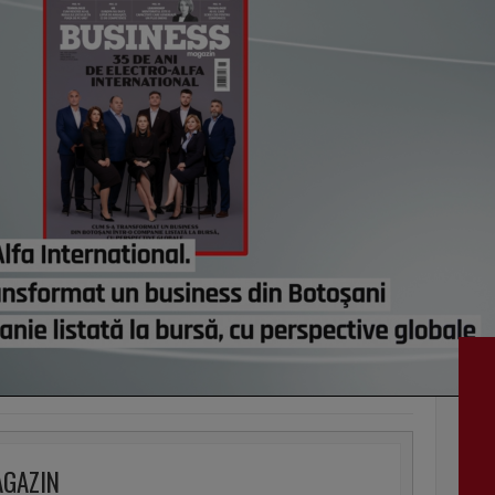
vezi c
VI
AGAZIN