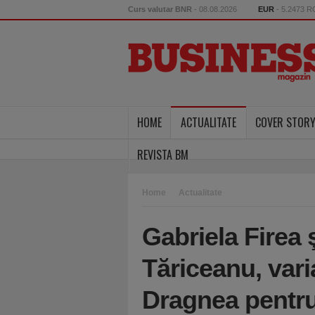
Curs valutar BNR
- 08.08.2026
EUR
- 5.2473 
HOME
ACTUALITATE
COVER STOR
REVISTA BM
Home
Actualitate
Gabriela Firea 
Tăriceanu, vari
Dragnea pentru