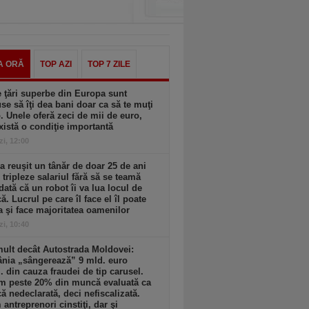
A ORĂ
TOP AZI
TOP 7 ZILE
 ţări superbe din Europa sunt
se să îţi dea bani doar ca să te muţi
. Unele oferă zeci de mii de euro,
xistă o condiţie importantă
zi, 12:00
 reuşit un tânăr de doar 25 de ani
i tripleze salariul fără să se teamă
dată că un robot îi va lua locul de
. Lucrul pe care îl face el îl poate
a şi face majoritatea oamenilor
zi, 10:40
ult decât Autostrada Moldovei:
nia „sângerează” 9 mld. euro
. din cauza fraudei de tip carusel.
m peste 20% din muncă evaluată ca
 nedeclarată, deci nefiscalizată.
antreprenori cinstiţi, dar şi