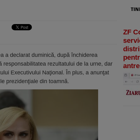
ZF C
servi
distr
a a declarat duminică, după închiderea
pentr
ă responsabilitatea rezultatului de la urne, dar
antre
ului Executivului Naţional. În plus, a anunţat
le prezidenţiale din toamnă.