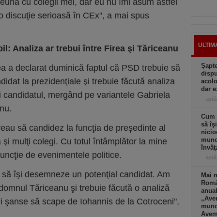
preună cu colegii mei, dar eu nu îmi asum astfel
-o discuţie serioasă în CEx", a mai spus
ULTIM
l: Analiza ar trebui între Firea şi Tăriceanu
Şapte
a a declarat duminică faptul că PSD trebuie să
dispu
idat la prezidenţiale şi trebuie făcută analiza
acolo
dar e
 candidatul, mergând pe variantele Gabriela
astă
nu.
Cum a
să îş
eau să candidez la funcţia de preşedinte al
nicio
muncă
şi mulţi colegi. Cu totul întâmplător la mine
învăţ
uncţie de evenimentele politice.
astă
 să îşi desemneze un potenţial candidat. Am
Mai m
Româ
 domnul Tăriceanu şi trebuie făcută o analiză
anual
„Ave
i şanse să scape de Iohannis de la Cotroceni",
muncă
Avem 