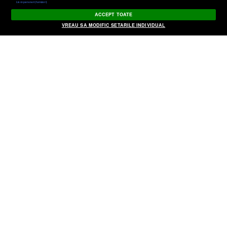
Listă parteneri (furnizori)
COMENTARIU Călin Popescu Tăriceanu:
ACCEPT TOATE
Capul plecat sabia nu-l taie, dar nici nu
creşte nimic pe el!
VREAU SA MODIFIC SETARILE INDIVIDUAL
Tăriceanu: Programul „Noua Casă”,
destinat celor care au bani, nu celor care
au nevoie de locuinţă
Călin Popescu Tăriceanu vrea armata pe
străzi înarmată cu măşti
Tăriceanu: Mărirea pensiilor cu 40%
poate fi una dintre cheile relansării
noastre