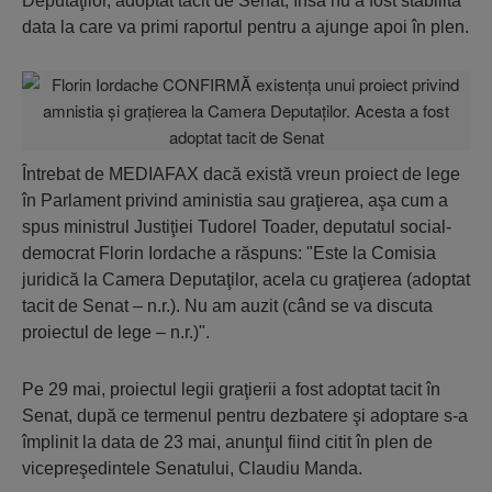
Deputaţilor, adoptat tacit de Senat, însă nu a fost stabilită
data la care va primi raportul pentru a ajunge apoi în plen.
Întrebat de MEDIAFAX dacă există vreun proiect de lege
în Parlament privind aministia sau graţierea, aşa cum a
spus ministrul Justiţiei Tudorel Toader, deputatul social-
democrat Florin Iordache a răspuns: "Este la Comisia
juridică la Camera Deputaţilor, acela cu graţierea (adoptat
tacit de Senat – n.r.). Nu am auzit (când se va discuta
proiectul de lege – n.r.)".
Pe 29 mai, proiectul legii graţierii a fost adoptat tacit în
Senat, după ce termenul pentru dezbatere şi adoptare s-a
împlinit la data de 23 mai, anunţul fiind citit în plen de
vicepreşedintele Senatului, Claudiu Manda.