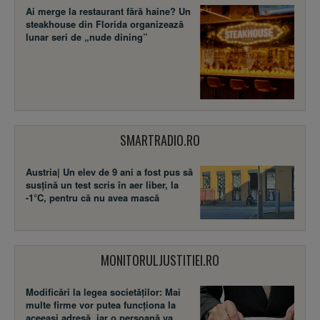
Ai merge la restaurant fără haine? Un
steakhouse din Florida organizează
lunar seri de „nude dining”
SMARTRADIO.RO
Austria| Un elev de 9 ani a fost pus să
susţină un test scris în aer liber, la
-1°C, pentru că nu avea mască
MONITORULJUSTITIEI.RO
Modificări la legea societăţilor: Mai
multe firme vor putea funcţiona la
aceeaşi adresă, iar o persoană va