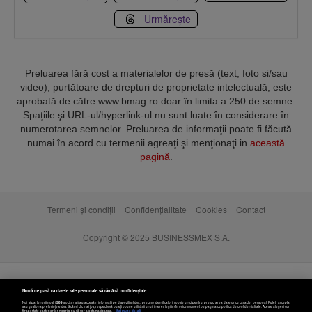
Urmărește
Preluarea fără cost a materialelor de presă (text, foto si/sau
video), purtătoare de drepturi de proprietate intelectuală, este
aprobată de către www.bmag.ro doar în limita a 250 de semne.
Spaţiile şi URL-ul/hyperlink-ul nu sunt luate în considerare în
numerotarea semnelor. Preluarea de informaţii poate fi făcută
numai în acord cu termenii agreaţi şi menţionaţi in
această
pagină
.
Termeni și condiții
Confidențialitate
Cookies
Contact
Copyright © 2025 BUSINESSMEX S.A.
Nouă ne pasă ca datele tale personale să rămână confidențiale
Noi și partenerii noștri
589
stocăm și/sau accesăm informații pe dispozitivul dvs., precum identificatorii cookie unici pentru prelucrarea datelor cu caracter personal. Puteți accepta
sau gestiona preferințele dvs. făcând clic mai jos, respectiv vă puteți opune utilizării unui interes legitim în orice moment pe pagina cu politica de confidențialitate. Aceste alegeri vor
fi raportate partenerilor noștri și nu vă vor afecta navigarea.
Mai multe detalii