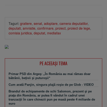
Taguri:
gratiere
,
senat
,
adoptare
,
camera deputatilor
,
deputati
,
amnistie
,
confirmare
,
proiect
,
proiect de lege
,
comisia juridica
,
deputat
,
mediafax
PE ACEEAŞI TEMA
Primar PSD din Argeş: „În România au mai rămas doar
bătrânii, beţivii şi puturoşii“
Cum arată Panjin, singura plajă roşie de pe Glob - VIDEO
Brandul de echipamente de schi Salomon, prezent şi pe
piaţa din România, ar putea fi vândut în cadrul unei
tranzacţii în care chinezii pun pe masă peste 4 miliarde de
euro