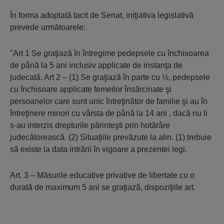
În forma adoptată tacit de Senat, iniţiativa legislativă
prevede următoarele:
"Art 1 Se graţiază în întregime pedepsele cu închisoarea
de până la 5 ani inclusiv applicate de instanţa de
judecată. Art 2 – (1) Se graţiază în parte cu ½, pedepsele
cu închisoare applicate femeilor însărcinate şi
persoanelor care sunt unic întreţinător de familie şi au în
întreţinere minori cu vârsta de până la 14 ani , dacă nu li
s-au interzis drepturile părinteşti prin hotărâre
judecătorească. (2) Situaţiile prevăzute la alin. (1) trebuie
să existe la data intrării în vigoare a prezentei legi.
Art. 3 – Măsurile educative privative de libertate cu o
durată de maximum 5 ani se graţiază, dispoziţiile art.