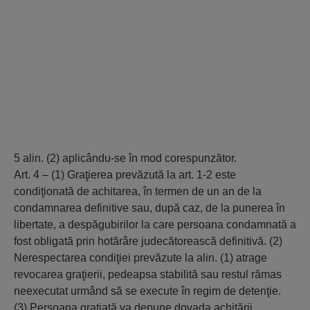
5 alin. (2) aplicându-se în mod corespunzător.
Art. 4 – (1) Graţierea prevăzută la art. 1-2 este
condiţionată de achitarea, în termen de un an de la
condamnarea definitive sau, după caz, de la punerea în
libertate, a despăgubirilor la care persoana condamnată a
fost obligată prin hotărâre judecătorească definitivă. (2)
Nerespectarea condiţiei prevăzute la alin. (1) atrage
revocarea graţierii, pedeapsa stabilită sau restul rămas
neexecutat urmând să se execute în regim de detenţie.
(3) Persoana graţiată va depune dovada achitării