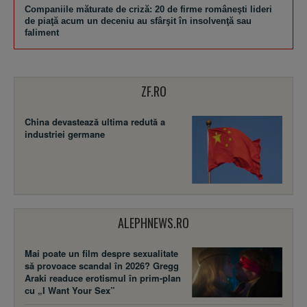
Companiile măturate de criză: 20 de firme româneşti lideri
de piaţă acum un deceniu au sfârşit în insolvenţă sau
faliment
ZF.RO
China devastează ultima redută a
industriei germane
ALEPHNEWS.RO
Mai poate un film despre sexualitate
să provoace scandal în 2026? Gregg
Araki readuce erotismul în prim-plan
cu „I Want Your Sex”