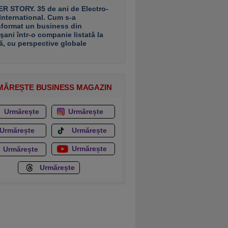
R STORY. 35 de ani de Electro-
 International. Cum s-a
sformat un business din
şani într-o companie listată la
ă, cu perspective globale
MĂREȘTE BUSINESS MAGAZIN
Urmărește
Urmărește
Urmărește
Urmărește
Urmărește
Urmărește
Urmărește