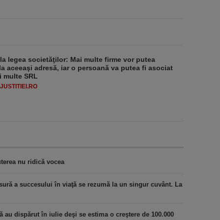
 la legea societăţilor: Mai multe firme vor putea
la aceeaşi adresă, iar o persoană va putea fi asociat
i multe SRL
USTITIEI.RO
terea nu ridică vocea
ură a succesului în viaţă se rezumă la un singur cuvânt. La
au dispărut în iulie deşi se estima o creştere de 100.000