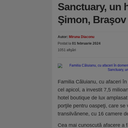
Sanctuary, un h
Şimon, Braşov
Autor:
Miruna Diaconu
Postat la
01 februarie 2024
1051 afişări
Familia Căluianu, cu afaceri în 
cel apicol, a investit 7,5 mili
hotel boutique de lux amplasat 
porţile pentru oaspeţi, care se
transilvănene, cu 16 camere de 
Cea mai cunoscută afacere a fa