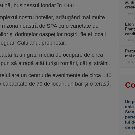
au di
atină, businessul fondat în 1991.
creşt
ieri,
plexul nostru hotelier, adăugând mai multe
Elon 
ţim zona noastră de SPA cu o varietate de
Franţ
or şi dorinţelor oaspeţilor noştri, fie ei locali
candi
ieri,
 Bogdan Caluianu, proprietar.
Preţu
teaptă la un grad mediu de ocupare de circa
mai r
un să atragă atât turişti români, cât şi străini.
ieri,
otelul are un centru de evenimente de circa 140
Co
o capacitate de 70 de locuri, un bar şi o terasă.
Un p
abia
Stan
part
lui d
de e