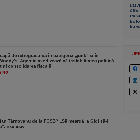
COVE
Alfa
tran
Boto
burs
UR
apă de retrogradarea în categoria „junk” și în
Moody’s: Agenția avertizează că instabilitatea politică
tini consolidarea fiscală
S.RO
fan Târnovanu de la FCSB? „Să meargă la Gigi să-i
a”. Exclusiv