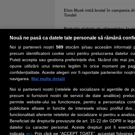
Elon Musk intră brutal în campania di
Tondel
Preţurile globale ale alimentelor, la cel
Nouă ne pasă ca datele tale personale să rămână confi
Noi și partenerii noștri
589
stocăm și/sau accesăm informații pe
precum identificatorii cookie unici pentru prelucrarea datelor c
Puteți accepta sau gestiona preferințele dvs. făcând clic mai jos,
PRIMA PAGINĂ
ACTUALITATE
CO
opune utilizării unui interes legitim în orice moment pe pag
confidențialitate. Aceste alegeri vor fi raportate partenerilor noștr
navigarea.
Mai multe detalii
Social
Link-
Noi si partenerii nostri (retelele de socializare si agentiile de p
Z
iarul
Urmareste-ne pe Facebook
precum si furnizorii nostri de servicii de date analitice) prel
Despre
permite website-ului sa functioneze, pentru a personaliza conti
Contac
publicitare afisate in functie de interesele si/sau profilul dvs
Contac
functionalitati aferente retelelor de socializare si pentru a analiza
Beneficiati de drepturile prevazute de art. 15-22 din GDPR in leg
Contac
datelor cu caracter personal. Aceste drepturi pot fi exercita
Abonam
indicata
. Prin click pe “ACCEPT TOATE”, acceptati folosirea t
aici
Redact