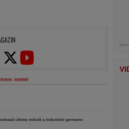
AGAZIN
vezi c
VI
brasov
,
instalatii
stează ultima redută a industriei germane