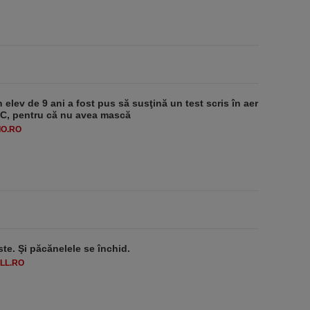
 elev de 9 ani a fost pus să susţină un test scris în aer
-1°C, pentru că nu avea mască
O.RO
ste. Şi păcănelele se închid.
LL.RO