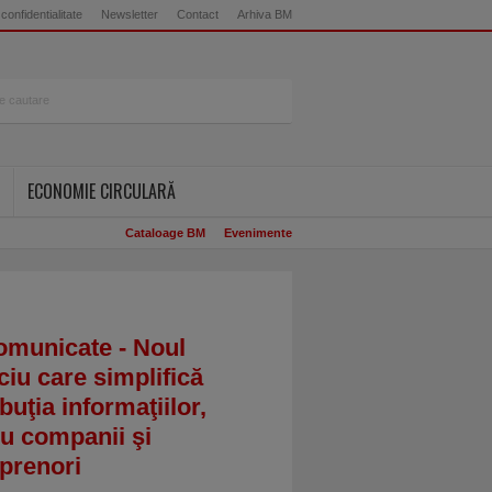
 confidentialitate
Newsletter
Contact
Arhiva BM
ECONOMIE CIRCULARĂ
Cataloage BM
Evenimente
omunicate - Noul
ciu care simplifică
ibuţia informaţiilor,
u companii şi
prenori