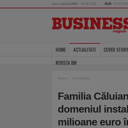
Curs valutar BNR
- 08.08.2026
EUR
- 5.2473 
HOME
ACTUALITATE
COVER STOR
REVISTA BM
Home
Actualitate
Familia Căluian
domeniul instala
milioane euro 