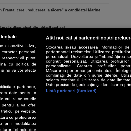
n Franţa: cere „reducerea la tăcere” a candidatei Marine
 mai ridicat nivel din ultimii trei ani
dențiale
Atât noi, cât și partenerii noștri preluc
 dispozitivul dvs.,
Stocarea și/sau accesarea informațiilor de
u caracter personal.
performanței reclamelor. Utilizarea profilurilo
personalizat. Dezvoltarea și îmbunătățirea serv
 respectiv vă puteți
conținut personalizat. Utilizarea profilurilor
VER STORY
LIDERI
ANALIZE
HI-TECH
MEET THE CEO
ina cu politica de
personalizate. Crearea profilurilor pentr
i și nu vă vor afecta
Măsurarea performanței conținutului. Înțelegere
combinații de date din surse diferite. Utiliz
uri utile
Servicii
selecta conținutul. Utilizarea de date limitat
Date precise de geolocație și identificarea prin
ublicitate partenere,
Listă parteneri (furnizori)
 Financiar
Politica de confidentialitate
Newsletter
ucram date pentru a
 Noi
Termeni si conditii
RSS
nutul si anunturile
t Redactie
About cookies
., pentru a va oferi
t Marketing
 traficul pe website.
atura cu prelucrarea
t Vanzari
te prin modalitatea
ente print
uturor Tehnologiilor
orii BM