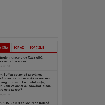
A ORĂ
TOP AZI
TOP 7 ZILE
ington, dincolo de Casa Albă:
ea nu ridică vocea
zi, 05:00
n Buffett spune că adevărata
ă a succesului în viaţă se rezumă
 singur cuvânt. La finalul vieţii, un
r lucru va conta cu adevărat, crede
are este acesta?
zi, 03:00
n SUA. 23.000 de locuri de muncă