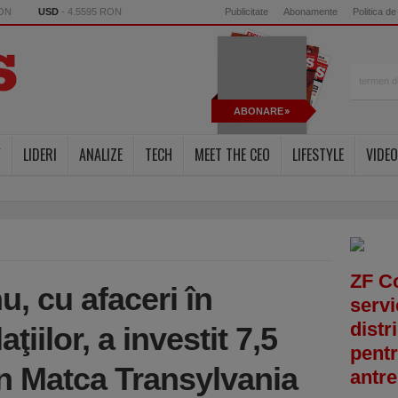
RON
USD
- 4.5595 RON
Publicitate
Abonamente
Politica de
ABONARE
Y
LIDERI
ANALIZE
TECH
MEET THE CEO
LIFESTYLE
VIDEO
ZF C
u, cu afaceri în
servi
distr
ţiilor, a investit 7,5
pentr
în Matca Transylvania
antre