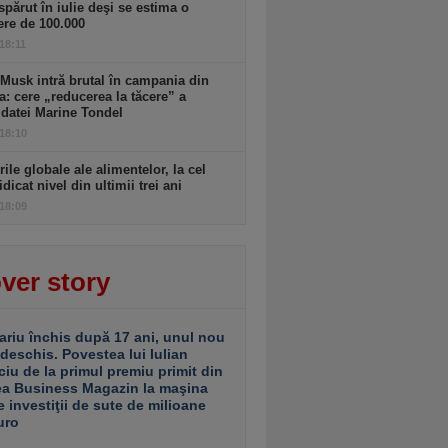
spărut în iulie deşi se estima o
ere de 100.000
 18:11
Musk intră brutal în campania din
a: cere „reducerea la tăcere” a
datei Marine Tondel
 18:10
rile globale ale alimentelor, la cel
idicat nivel din ultimii trei ani
 18:09
ver story
ariu închis după 17 ani, unul nou
 deschis. Povestea lui Iulian
ciu de la primul premiu primit din
ea Business Magazin la maşina
e investiţii de sute de milioane
uro