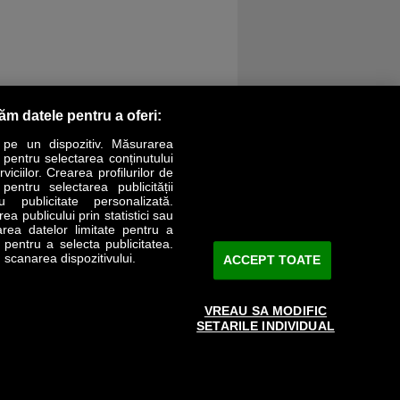
răm datele pentru a oferi:
 pe un dispozitiv. Măsurarea
r pentru selectarea conținutului
iciilor. Crearea profilurilor de
 pentru selectarea publicității
LIFESTYLE
SPECIAL
OPINII
u publicitate personalizată.
a publicului prin statistici sau
area datelor limitate pentru a
Revista Business Magazin
e pentru a selecta publicitatea.
 scanarea dispozitivului.
ACCEPT TOATE
Abonează-te şi primeşte revista acasă
saptămânal
VREAU SA MODIFIC
Discount:
15%
SETARILE INDIVIDUAL
Arhivă revistă
ABONARE