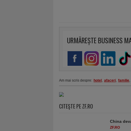
URMĂREȘTE BUSINESS M
Am mai scris despre:
hotel
,
afaceri
,
familie
,
CITEŞTE PE ZF.RO
China deva
ZF.RO