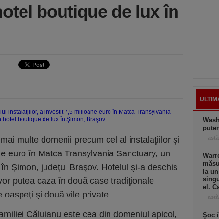
otel boutique de lux în
ULTIM
Wash
puter
mai multe domenii precum cel al instalaţiilor şi
astă
oane euro în Matca Transylvania Sanctuary, un
Warre
măsur
în Şimon, judeţul Braşov. Hotelul şi-a deschis
la un
singu
 vor putea caza în două case tradiţionale
el. C
oaspeţi şi două vile private.
astă
miliei Căluianu este cea din domeniul apicol,
Şoc î