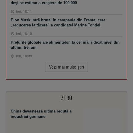
deşi se estima o creştere de 100.000
ieri, 18:11
Elon Musk intră brutal în campania din Franţa: cere
„reducerea la tăcere” a candidatei Marine Tondel
ieri, 18:10
Preţurile globale ale alimentelor, la cel mai ridicat nivel din
ultimii trei ani
ieri, 18:09
Vezi mai multe ştiri
ZF.RO
China devastează ultima redută a
industriei germane