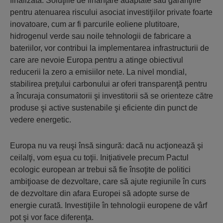
finalizată. Soluţiile de finanţare adaptate sau garanţiile
pentru atenuarea riscului asociat investiţiilor private foarte
inovatoare, cum ar fi parcurile eoliene plutitoare,
hidrogenul verde sau noile tehnologii de fabricare a
bateriilor, vor contribui la implementarea infrastructurii de
care are nevoie Europa pentru a atinge obiectivul
reducerii la zero a emisiilor nete. La nivel mondial,
stabilirea preţului carbonului ar oferi transparenţă pentru
a încuraja consumatorii şi investitorii să se orienteze către
produse şi active sustenabile şi eficiente din punct de
vedere energetic.
Europa nu va reuşi însă singură: dacă nu acţionează şi
ceilalţi, vom eşua cu toţii. Iniţiativele precum Pactul
ecologic european ar trebui să fie însoţite de politici
ambiţioase de dezvoltare, care să ajute regiunile în curs
de dezvoltare din afara Europei să adopte surse de
energie curată. Investiţiile în tehnologii europene de vârf
pot şi vor face diferenţa.