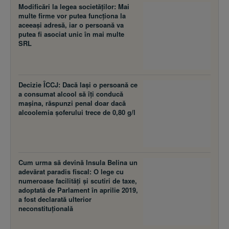
Modificări la legea societăţilor: Mai
multe firme vor putea funcţiona la
aceeaşi adresă, iar o persoană va
putea fi asociat unic în mai multe
SRL
Decizie ÎCCJ: Dacă laşi o persoană ce
a consumat alcool să îţi conducă
maşina, răspunzi penal doar dacă
alcoolemia şoferului trece de 0,80 g/l
Cum urma să devină Insula Belina un
adevărat paradis fiscal: O lege cu
numeroase facilităţi şi scutiri de taxe,
adoptată de Parlament în aprilie 2019,
a fost declarată ulterior
neconstituţională