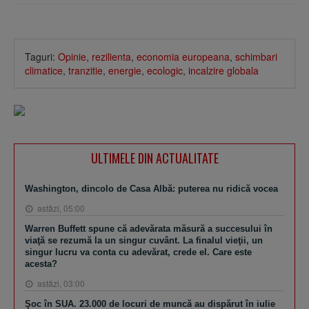
Taguri:
Opinie
,
rezilienta
,
economia europeana
,
schimbari
climatice
,
tranzitie
,
energie
,
ecologic
,
incalzire globala
ULTIMELE DIN ACTUALITATE
Washington, dincolo de Casa Albă: puterea nu ridică vocea
astăzi, 05:00
Warren Buffett spune că adevărata măsură a succesului în
viaţă se rezumă la un singur cuvânt. La finalul vieţii, un
singur lucru va conta cu adevărat, crede el. Care este
acesta?
astăzi, 03:00
Şoc în SUA. 23.000 de locuri de muncă au dispărut în iulie