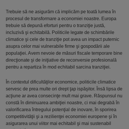
Trebuie să ne asigurăm că implicăm pe toată lumea în
procesul de transformare a economiei noastre. Europa
trebuie să depună eforturi pentru o tranziţie justă,
incluzivă şi echitabilă. Politicile legate de schimbările
climatice şi cele de tranziţie pot avea un impact puternic
asupra celor mai vulnerabile firme şi gospodării ale
populaţiei. Avem nevoie de măsuri fiscale temporare bine
direcţionate şi de iniţiative de reconversie profesională
pentru a repartiza în mod echitabil sarcina tranziţiei.
În contextul dificultăţilor economice, politicile climatice
servesc de prea multe ori drept ţap ispăşitor. Însă lipsa de
acţiune ar avea consecinţe mult mai grave. Răspunsul nu
constă în diminuarea ambiţiei noastre, ci mai degrabă în
valorificarea întregului potenţial de inovare, în sporirea
competitivităţii şi a rezilienţei economiei europene şi în
asigurarea unui viitor mai echitabil şi mai sustenabil