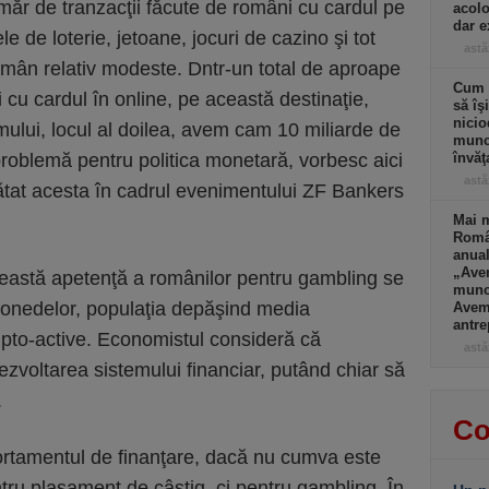
ăr de tranzacţii făcute de români cu cardul pe
acolo
dar e
ele de loterie, jetoane, jocuri de cazino şi tot
astă
mân relativ modeste. Dntr-un total de aproape
Cum a
i cu cardul în online, pe această destinaţie,
să îş
nicio
mului, locul al doilea, avem cam 10 miliarde de
muncă
problemă pentru politica monetară, vorbesc aici
învăţ
astă
ătat acesta în cadrul evenimentului ZF Bankers
Mai m
Româ
anual
„Ave
eastă apetenţă a românilor pentru gambling se
muncă
monedelor, populaţia depăşind media
Avem 
antre
pto-active. Economistul consideră că
astă
ezvoltarea sistemului financiar, putând chiar să
.
Co
rtamentul de finanţare, dacă nu cumva este
ru plasament de câştig, ci pentru gambling. În