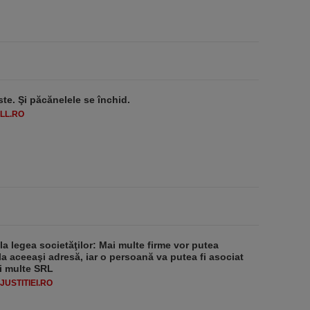
ste. Şi păcănelele se închid.
LL.RO
 la legea societăţilor: Mai multe firme vor putea
la aceeaşi adresă, iar o persoană va putea fi asociat
i multe SRL
USTITIEI.RO