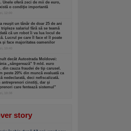
. Unele oferă zeci de mii de euro,
xistă o condiţie importantă
zi, 12:00
 reuşit un tânăr de doar 25 de ani
i tripleze salariul fără să se teamă
dată că un robot îi va lua locul de
. Lucrul pe care îl face el îl poate
a şi face majoritatea oamenilor
zi, 10:40
ult decât Autostrada Moldovei:
nia „sângerează” 9 mld. euro
. din cauza fraudei de tip carusel.
m peste 20% din muncă evaluată ca
 nedeclarată, deci nefiscalizată.
antreprenori cinstiţi, dar şi
prenori care fentează sistemul”
zi, 10:38
ver story