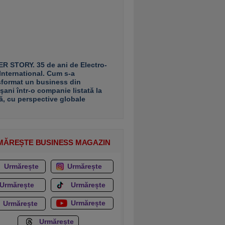
R STORY. 35 de ani de Electro-
 International. Cum s-a
sformat un business din
şani într-o companie listată la
ă, cu perspective globale
MĂREȘTE BUSINESS MAGAZIN
Urmărește
Urmărește
Urmărește
Urmărește
Urmărește
Urmărește
Urmărește