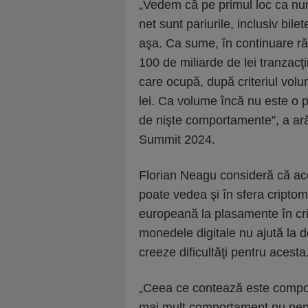
„Vedem că pe primul loc ca num
net sunt pariurile, inclusiv bilet
aşa. Ca sume, în continuare ră
100 de miliarde de lei tranzacţi
care ocupă, după criteriul volu
lei. Ca volume încă nu este o 
de nişte comportamente”, a ar
Summit 2024.
Florian Neagu consideră că ac
poate vedea şi în sfera cripto
europeană la plasamente în cri
monedele digitale nu ajută la d
creeze dificultăţi pentru acesta
„Ceea ce contează este compo
mai mult comportament nu pent