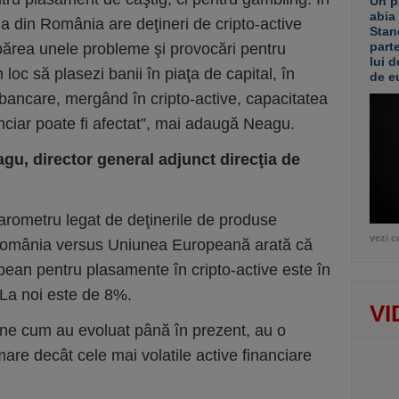
Un p
abia
ţia din România are deţineri de cripto-active
Stan
part
ărea unele probleme şi provocări pentru
lui d
 loc să plasezi banii în piaţa de capital, în
de e
 bancare, mergând în cripto-active, capacitatea
nciar poate fi afectat”, mai adaugă Neagu.
gu, director general adjunct direcţia de
barometru legat de deţinerile de produse
vezi c
în România versus Uniunea Europeană arată că
ropean pentru plasamente în cripto-active este în
 La noi este de 8%.
VI
u-ne cum au evoluat până în prezent, au o
mare decât cele mai volatile active financiare