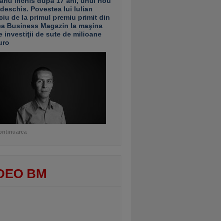
ariu închis după 17 ani, unul nou
 deschis. Povestea lui Iulian
ciu de la primul premiu primit din
ea Business Magazin la maşina
e investiţii de sute de milioane
uro
ontinuarea
DEO BM