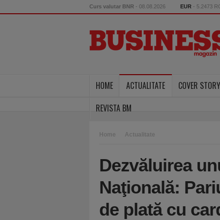
Curs valutar BNR
- 08.08.2026
EUR
- 5.2473 
HOME
ACTUALITATE
COVER STOR
REVISTA BM
Home
Actualitate
Dezvăluirea unu
Naţională: Pariu
de plată cu car