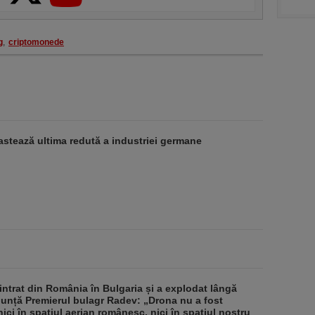
g
,
criptomonede
stează ultima redută a industriei germane
intrat din România în Bulgaria și a explodat lângă
nunță Premierul bulagr Radev: „Drona nu a fost
nici în spațiul aerian românesc, nici în spațiul nostru