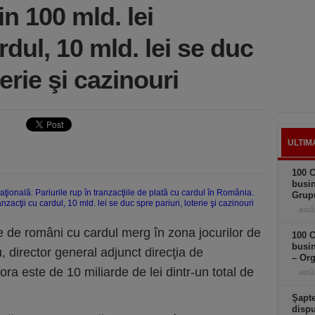
n 100 mld. lei
rdul, 10 mld. lei se duc
terie şi cazinouri
ULTIM
100 C
busi
Grup
astă
e de români cu cardul merg în zona jocurilor de
100 C
busin
, director general adjunct direcţia de
– Or
ra este de 10 miliarde de lei dintr-un total de
astă
Şapte
dispu