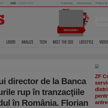
RON
USD
- 4.5595 RON
Publicitate
Abonamente
Politica de
ABONARE
Y
LIDERI
ANALIZE
TECH
MEET THE CEO
LIFESTYLE
VIDEO
ZF C
i director de la Banca
servi
distr
rile rup în tranzacţiile
pentr
dul în România. Florian
antre