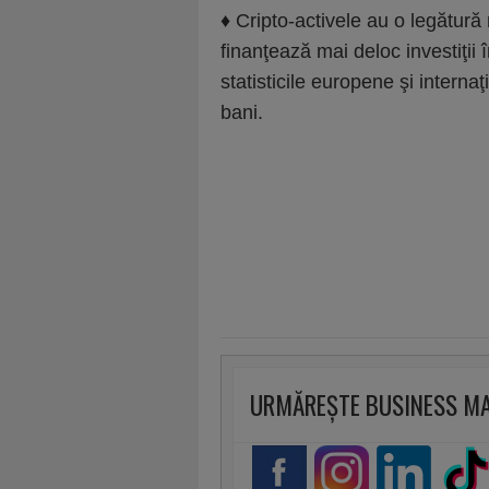
♦ Cripto-activele au o legătur
finanţează mai deloc investiţii
statisticile europene şi interna
bani.
URMĂREȘTE BUSINESS M