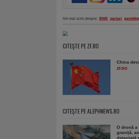
Am mai scris despre:
BNR
,
pariuri
,
gamblin
CITEŞTE PE ZF.RO
China deva
ZF.RO
CITEŞTE PE ALEPHNEWS.RO
O dronă a 
graniță, a
detectată 