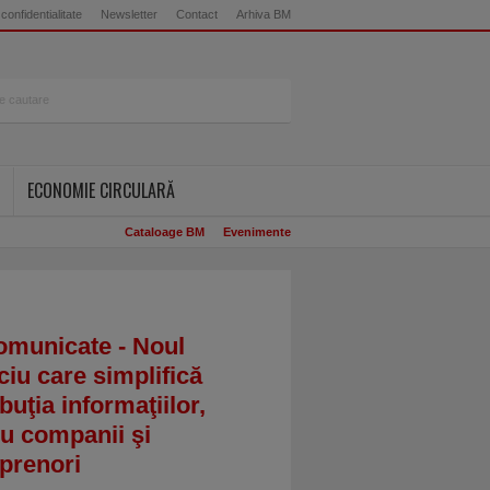
 confidentialitate
Newsletter
Contact
Arhiva BM
ECONOMIE CIRCULARĂ
Cataloage BM
Evenimente
omunicate - Noul
ciu care simplifică
ibuţia informaţiilor,
u companii şi
prenori