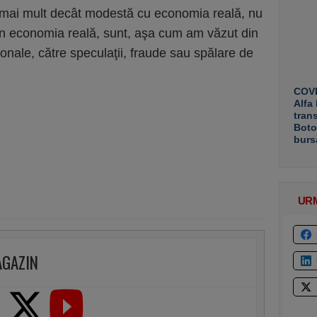
ă mai mult decât modestă cu economia reală, nu
 în economia reală, sunt, aşa cum am văzut din
ţionale, către speculaţii, fraude sau spălare de
COVE
Alfa
tran
Boto
burs
UR
AGAZIN