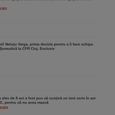
S.RO
ii! Neluțu Varga, prima decizie pentru a îi face echipa
 Șumudică la CFR Cluj. Exclusiv
 elev de 9 ani a fost pus să susţină un test scris în aer
-1°C, pentru că nu avea mască
O.RO