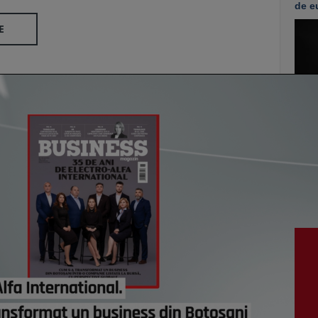
de e
E
vezi c
VI