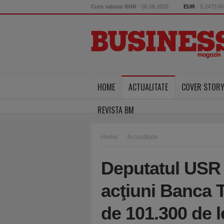
Curs valutar BNR
- 06.08.2026
EUR
- 5.2473 
HOME
ACTUALITATE
COVER STOR
REVISTA BM
Home
Actualitate
Deputatul USR 
acţiuni Banca T
de 101.300 de le