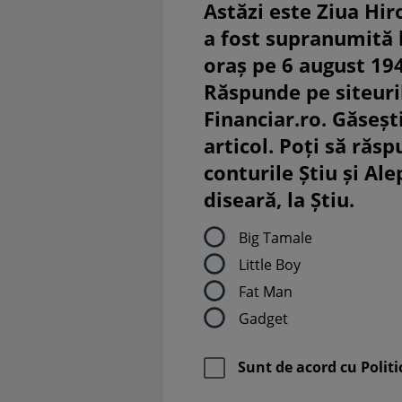
Astăzi este Ziua Hir
a fost supranumită
oraș pe 6 august 19
Răspunde pe siteuri
Financiar.ro. Găsești
articol. Poți să răsp
conturile Știu și Al
diseară, la Știu.
Big Tamale
Little Boy
Fat Man
Gadget
Sunt de acord cu
Politi