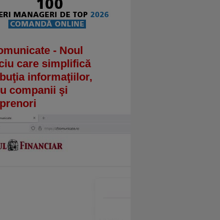
omunicate - Noul
ciu care simplifică
ibuţia informaţiilor,
u companii şi
prenori