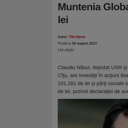
Muntenia Globa
lei
Autor:
Tibi Oprea
Postat la
06 august 2023
144 afişări
Claudiu Năsui, deputat USR şi 
Cîţu, are investiţii în acţiuni 
101.281 de lei şi părţi sociale
de lei, potrivit declaraţiei de 