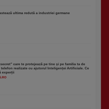
stează ultima redută a industriei germane
secret” care te protejează pe tine și pe familia ta de
 telefon realizate cu ajutorul Inteligenței Artificiale. Ce
 experții
S.RO