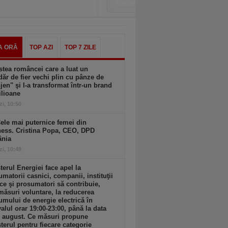
A ORĂ
TOP AZI
TOP 7 ZILE
tea româncei care a luat un
ăr de fier vechi plin cu pânze de
jen" şi l-a transformat într-un brand
ilioane
zi, 10:50
ele mai puternice femei din
ness. Cristina Popa, CEO, DPD
nia
zi, 10:49
terul Energiei face apel la
matorii casnici, companii, instituţii
ce şi prosumatori să contribuie,
măsuri voluntare, la reducerea
mului de energie electrică în
valul orar 19:00-23:00, până la data
1 august. Ce măsuri propune
terul pentru fiecare categorie