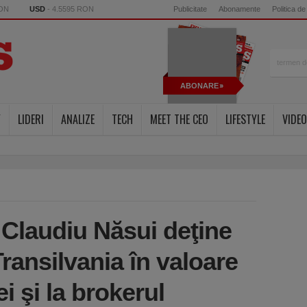
RON
USD
- 4.5595 RON
Publicitate
Abonamente
Politica de
ABONARE
Y
LIDERI
ANALIZE
TECH
MEET THE CEO
LIFESTYLE
VIDEO
Claudiu Năsui deţine
ransilvania în valoare
i şi la brokerul