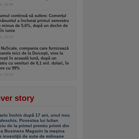
zi, 10:34
umul continuă să sufere: Comerţul
ănuntul a încheiat primul semestru
n minus de 5,6%, după un declin de
în iunie
zi, 10:33
 NuScale, compania care furnizează
oarele mici de la Doiceşti, vine la
eşti în această lună, după un
stru cu venituri de 0,1 mil. dolari, în
ere cu 99%
zi, 10:13
ver story
ariu închis după 17 ani, unul nou
 deschis. Povestea lui Iulian
ciu de la primul premiu primit din
ea Business Magazin la maşina
e investiţii de sute de milioane