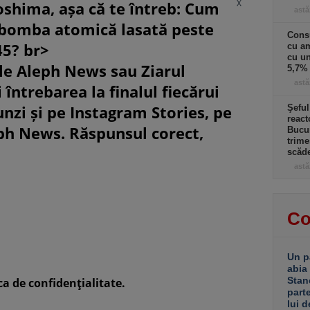
X
oshima, așa că te întreb: Cum
astă
 bomba atomică lasată peste
Cons
45? br>
cu am
cu u
le Aleph News sau Ziarul
5,7% 
astă
 întrebarea la finalul fiecărui
unzi și pe Instagram Stories, pe
Şeful
react
eph News. Răspunsul corect,
Bucur
trime
scăd
astă
Co
Un p
abia
Stan
ca de confidenţialitate.
part
lui d