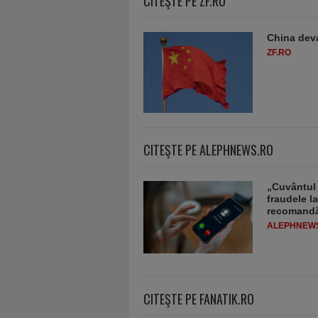
CITEŞTE PE ZF.RO
China deva
ZF.RO
CITEŞTE PE ALEPHNEWS.RO
„Cuvântul 
fraudele la
recomandă
ALEPHNEW
CITEŞTE PE FANATIK.RO