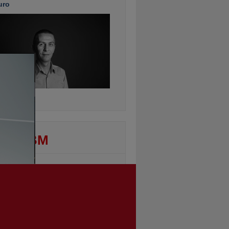
uro
ontinuarea
DEO BM