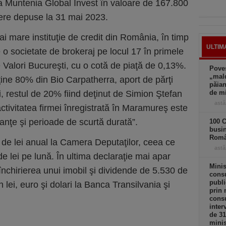
 la Muntenia Global Invest în valoare de 167.800
avere depuse la 31 mai 2023.
i mare instituţie de credit din România, în timp
ULTIM
o societate de brokeraj pe locul 17 în primele
 Valori Bucureşti, cu o cotă de piaţă de 0,13%.
Poves
„mald
ţine 80% din Bio Carpatherra, aport de părţi
păian
i, restul de 20% fiind deţinut de Simion Ştefan
de m
astă
ctivitatea firmei înregistrată în Maramureş este
canţe şi perioade de scurtă durată”.
100 C
busi
Româ
de lei anual la Camera Deputaţilor, ceea ce
astă
 lei pe lună. În ultima declaraţie mai apar
Minis
închirierea unui imobil şi dividende de 5.530 de
consu
publi
n lei, euro şi dolari la Banca Transilvania şi
prin 
consu
inter
de 3
minis