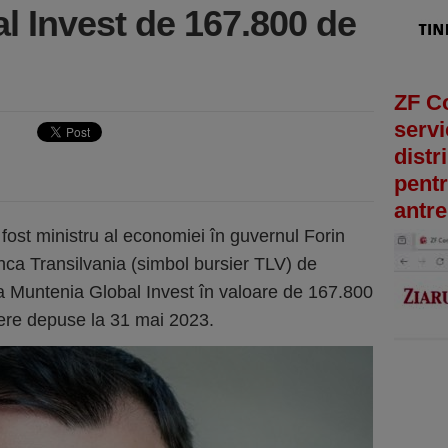
l Invest de 167.800 de
ZF C
servi
distr
pentr
antre
fost ministru al economiei în guvernul Forin
Banca Transilvania (simbol bursier TLV) de
 la Muntenia Global Invest în valoare de 167.800
avere depuse la 31 mai 2023.